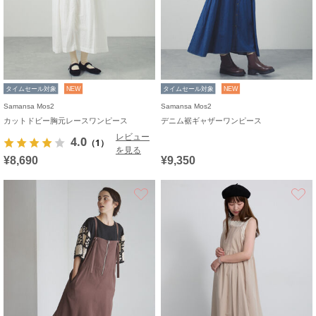
タイムセール対象
NEW
タイムセール対象
NEW
Samansa Mos2
Samansa Mos2
カットドビー胸元レースワンピース
デニム裾ギャザーワンピース
レビュー
4.0
（1）
を見る
¥8,690
¥9,350
お気に入り