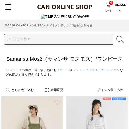
0
BRAND
カート
2026/08/04 ■8/13(木)AM2:00～サイトメンテナンス実施のお知らせ
2026/07/29 ■【お知らせ】ヤマト運輸の配送遅延・停止について
Samansa Mos2（サマンサ モスモス）/ワンピース
ワンピース
の商品一覧です。他にも
スカート
や
シャツ・ブラウス
、
カーディガン
な
どの商品を取り揃えております。
さらに絞り込む
表示変更
アイテム数：
66
件
お気に入り