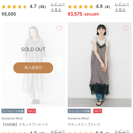
レビュー
レビュー
4.7
4.8
（33）
（4）
を見る
を見る
¥8,690
¥3,575
-50%OFF-
お気に入り
SOLD OUT
再入荷受付
タイムセール対象
SALE
タイムセール対象
SALE
Samansa Mos2
Samansa Mos2
【SA刺繍】スモックワンピース
サテンスリップドレス
レビュー
レビュー