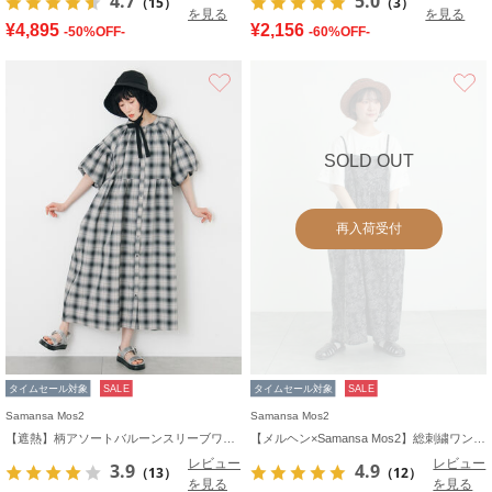
4.7
5.0
（15）
（3）
を見る
を見る
¥4,895
¥2,156
-50%OFF-
-60%OFF-
お気に入り
SOLD OUT
再入荷受付
タイムセール対象
SALE
タイムセール対象
SALE
Samansa Mos2
Samansa Mos2
【遮熱】柄アソートバルーンスリーブワンピース
【メルヘン×Samansa Mos2】総刺繍ワンピース
レビュー
レビュー
3.9
4.9
（13）
（12）
を見る
を見る