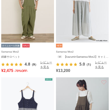
タイムセール対象
SALE
NEW
Samansa Mos2
Samansa Mos2
綿麻サロペット
〈M〉【kazumi×Samansa Mos2】キャミワンピース《WEB限定カラーあり》
レビュー
レビュー
4.8
5.0
（9）
（1）
を見る
を見る
¥2,475
¥13,200
-70%OFF-