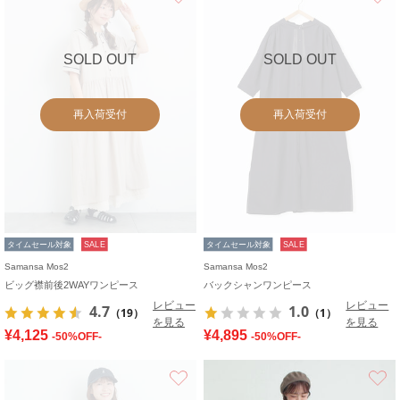
SOLD OUT
SOLD OUT
再入荷受付
再入荷受付
タイムセール対象
SALE
タイムセール対象
SALE
Samansa Mos2
Samansa Mos2
ビッグ襟前後2WAYワンピース
バックシャンワンピース
レビュー
レビュー
4.7
1.0
（19）
（1）
を見る
を見る
¥4,125
¥4,895
-50%OFF-
-50%OFF-
お気に入り