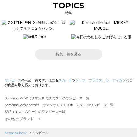
TOPICS
特集
特集一覧を見る
ワンピース
の商品一覧です。他にも
スカート
や
シャツ・ブラウス
、
カーディガン
など
の商品を取り揃えております。
Samansa Mos2（サマンサ モスモス）のワンピース一覧
Samansa Mos2 home's（サマンサモスモスホームズ）のワンピース一覧
SM2（エスエムツー）のワンピース一覧
TSUHARU by Samansa Mos2（ツハルバイサマンサモスモス）のワンピース一覧
その他のブランド ＋
sm2rhythm（サマンサモスモス リズム）のワンピース一覧
Samansa Mos2 blue（サマンサモスモス ブルー）のワンピース一覧
Samansa Mos2
ワンピース