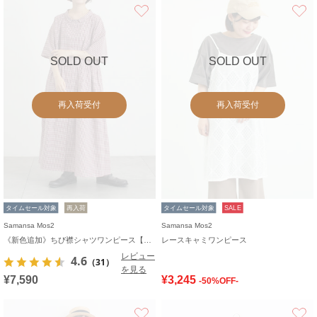
お気に入り
SOLD OUT
SOLD OUT
再入荷受付
再入荷受付
タイムセール対象
再入荷
タイムセール対象
SALE
Samansa Mos2
Samansa Mos2
《新色追加》ちび襟シャツワンピース【WEB限定】
レースキャミワンピース
レビュー
4.6
（31）
を見る
¥7,590
¥3,245
-50%OFF-
お気に入り