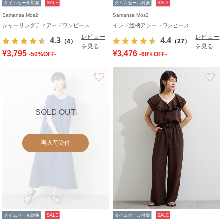
タイムセール対象
SALE
タイムセール対象
SALE
Samansa Mos2
Samansa Mos2
シャーリングティアードワンピース
インド総柄アソートワンピース
レビュー
レビュー
4.3
4.4
（4）
（27）
を見る
を見る
¥3,795
¥3,476
-50%OFF-
-60%OFF-
お気に入り
SOLD OUT
再入荷受付
タイムセール対象
SALE
タイムセール対象
SALE