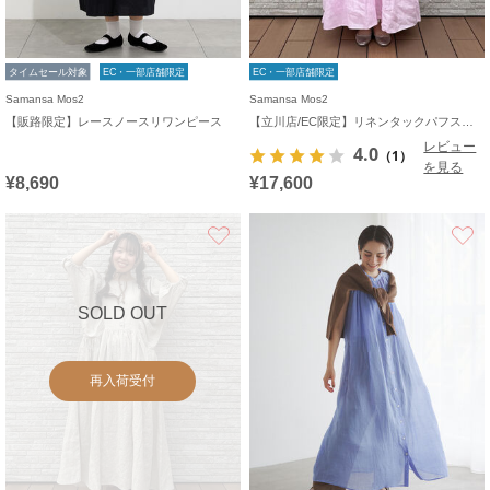
タイムセール対象
EC・一部店舗限定
EC・一部店舗限定
Samansa Mos2
Samansa Mos2
【販路限定】レースノースリワンピース
【立川店/EC限定】リネンタックパフスリーブワンピース
レビュー
4.0
（1）
を見る
¥8,690
¥17,600
お気に入り
SOLD OUT
再入荷受付