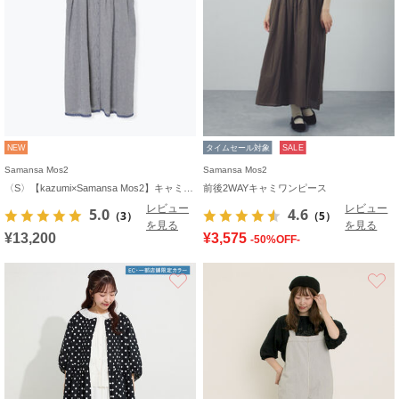
NEW
タイムセール対象
SALE
Samansa Mos2
Samansa Mos2
〈S〉【kazumi×Samansa Mos2】キャミワンピース《WEB限定カラーあり》
前後2WAYキャミワンピース
レビュー
レビュー
5.0
4.6
（3）
（5）
を見る
を見る
¥13,200
¥3,575
-50%OFF-
お気に入り