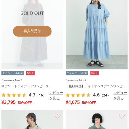
SOLD OUT
再入荷受付
タイムセール対象
SALE
タイムセール対象
SALE
Samansa Mos2
Samansa Mos2
柄アソートティアードワンピース
【接触冷感】ライトオンスデニムワンピース
レビュー
レビュー
4.7
4.6
（16）
（24）
を見る
を見る
¥3,795
¥4,675
-50%OFF-
-50%OFF-
お気に入り