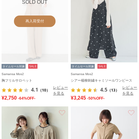
SOLD OUT
再入荷受付
タイムセール対象
SALE
タイムセール対象
SALE
Samansa Mos2
Samansa Mos2
胸フリルサロペット
シアー楊柳刺繍キャミソールワンピース
レビュー
レビュー
4.1
4.5
（10）
（13）
を見る
を見る
¥2,750
¥3,245
-64%OFF-
-50%OFF-
お気に入り