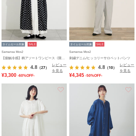
タイムセール対象
SALE
タイムセール対象
SALE
Samansa Mos2
Samansa Mos2
【接触冷感】柄アソートワンピース《限定カラーあり》
刺繍デニム/ヒッコリーサロペットパンツ
レビュー
レビュー
4.8
4.8
（27）
（10）
を見る
を見る
¥3,300
¥4,345
-60%OFF-
-50%OFF-
お気に入り