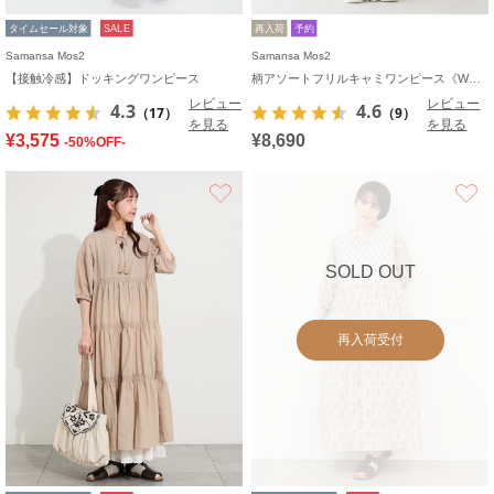
タイムセール対象
SALE
再入荷
予約
Samansa Mos2
Samansa Mos2
【接触冷感】ドッキングワンピース
柄アソートフリルキャミワンピース《WEB限定カラーあり》
レビュー
レビュー
4.3
4.6
（17）
（9）
を見る
を見る
¥3,575
¥8,690
-50%OFF-
お気に入り
SOLD OUT
再入荷受付