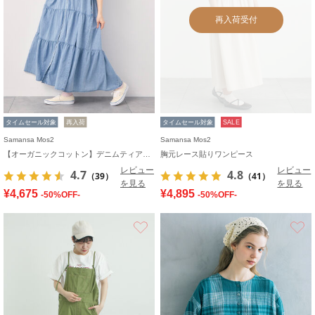
再入荷受付
タイムセール対象
再入荷
タイムセール対象
SALE
Samansa Mos2
Samansa Mos2
【オーガニックコットン】デニムティアードワンピース
胸元レース貼りワンピース
レビュー
レビュー
4.7
4.8
（39）
（41）
を見る
を見る
¥4,675
¥4,895
-50%OFF-
-50%OFF-
お気に入り