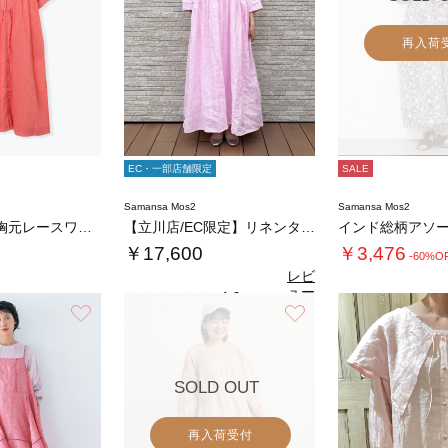
再入荷
EC・一部店舗限定
SALE
Samansa Mos2
Samansa Mos2
カットドビー胸元レースワンピース
【立川店/EC限定】リネンタックパフスリーブ…
￥17,600
￥3,476
-60%O
レビ
ュー
4.0
（1）
を見
お気に入り
お気に入り
4.
る
SOLD OUT
再入荷受付