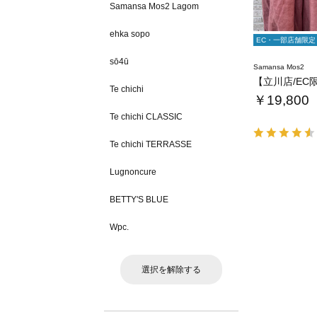
Samansa Mos2 Lagom
ehka sopo
EC・一部店舗限定
sō4ū
Samansa Mos2
Te chichi
￥19,800
Te chichi CLASSIC
Te chichi TERRASSE
Lugnoncure
BETTY'S BLUE
Wpc.
選択を解除する