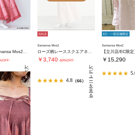
SALE
EC・一部店舗限定
Samansa Mos2
Samansa Mos2
【kazumi×Samansa Mos2】前…
ローズ柄レーススクエアネックワンピース
￥3,740
￥15,290
0%OFF-
-60%OFF-
レ
レ
ビ
ビ
5.
ュ
ュ
お気に入り
4.8
4.8
（43）
ー
（66）
ー
を
を
見
見
る
る