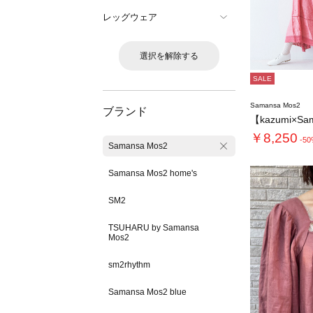
レッグウェア
選択を解除する
SALE
Samansa Mos2
ブランド
￥8,250
-5
Samansa Mos2
Samansa Mos2 home's
SM2
TSUHARU by Samansa
Mos2
sm2rhythm
Samansa Mos2 blue