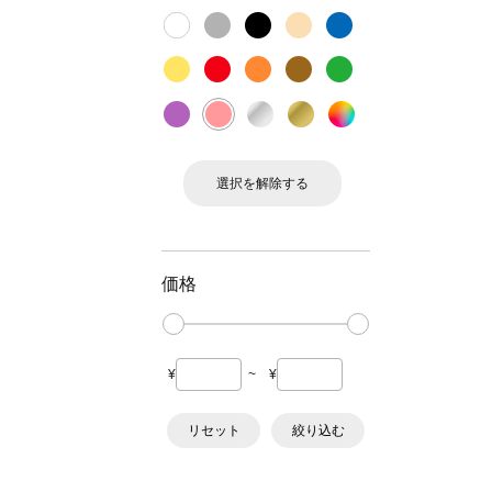
選択を解除する
価格
¥
~
¥
リセット
絞り込む