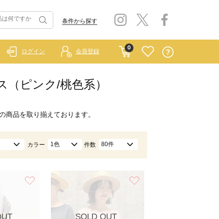
条件から探す
0
ログイン
会員登録
ピース（ピンク/桃色系）
の商品を取り揃えております。
1色
80件
カラー
件数
お気に入り
お気に入り
OUT
SOLD OUT