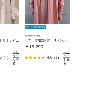
EC・一部店舗限定
Samansa Mos2
【立川店/EC限定】リネンビッグカラーワンピ…
【立川店/EC限定】リネンハンドカバーギャザ…
￥15,290
レビ
レビ
ュー
ュー
0
4.6
（1）
（5）
を見
を見
る
る