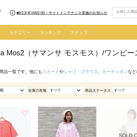
■8/13(木)AM2:00～サイトメンテナンス実施のお知らせ
■【お知らせ】ヤマト運輸の配送遅延・停止について
カテゴリー
ランキング
スナップ
nsa Mos2（サマンサ モスモス）/ワン
商品一覧です。他にも
スカート
や
シャツ・ブラウス
、
カーディガン
など
順
すべて
すべて
在庫の有無
商品ステータス
お気に入り
お気に入り
SOLD 