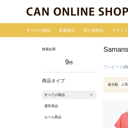
すべての商品
新着商品
再入荷商品
ブランド
Sama
検索結果
9
件
ワンピース
の
商品タイプ
人気
表示順
すべての商品
通常商品
セール商品