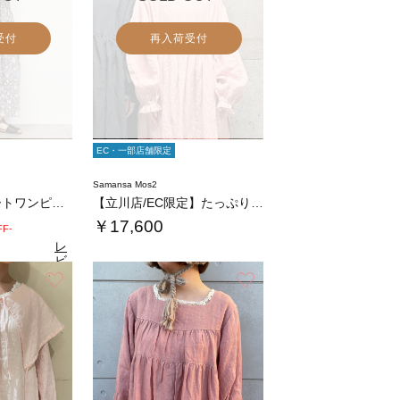
受付
再入荷受付
EC・一部店舗限定
Samansa Mos2
インド総柄アソートワンピース
【立川店/EC限定】たっぷりギャザーのリネン…
￥17,600
FF-
レ
ビ
ュ
お気に入り
お気に入り
4
（27）
ー
を
見
る