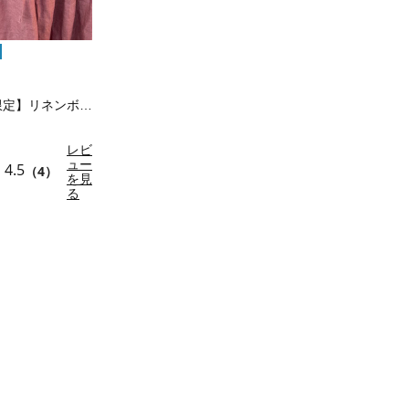
【立川店/EC限定】リネンボレロ付キャミワン…
レビ
ュー
4.5
（4）
を見
る