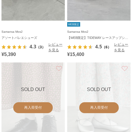
WEB限定
Samansa Mos2
Samansa Mos2
アソートバレエシューズ
【WEB限定】TIDEWAY レースアップシューズ
レビュー
レビュー
4.3
4.5
（3）
（6）
を見る
を見る
¥5,390
¥15,400
お気に入り
SOLD OUT
SOLD OUT
再入荷受付
再入荷受付