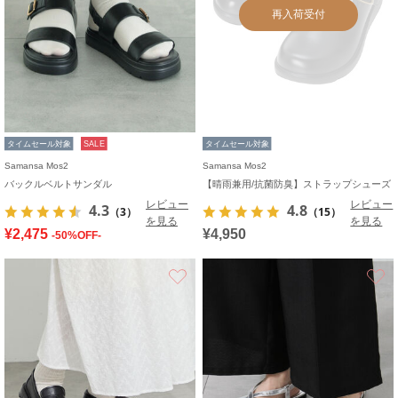
再入荷受付
タイムセール対象
SALE
タイムセール対象
Samansa Mos2
Samansa Mos2
バックルベルトサンダル
【晴雨兼用/抗菌防臭】ストラップシューズ
レビュー
レビュー
4.3
4.8
（3）
（15）
を見る
を見る
¥2,475
¥4,950
-50%OFF-
お気に入り