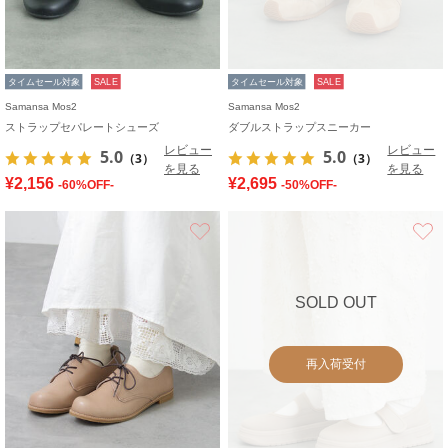
タイムセール対象
SALE
タイムセール対象
SALE
Samansa Mos2
Samansa Mos2
ストラップセパレートシューズ
ダブルストラップスニーカー
レビュー
レビュー
5.0
5.0
（3）
（3）
を見る
を見る
¥2,156
¥2,695
-60%OFF-
-50%OFF-
お気に入り
SOLD OUT
再入荷受付