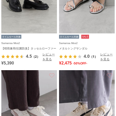
タイムセール対象
タイムセール対象
SALE
Samansa Mos2
Samansa Mos2
【晴雨兼用/抗菌防臭】タッセルローファー
メタルトングサンダル
レビュー
レビュー
4.5
4.0
（2）
（1）
を見る
を見る
¥5,390
¥2,475
-50%OFF-
お気に入り