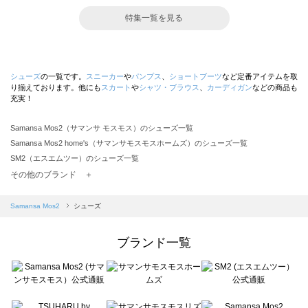
特集一覧を見る
シューズ
の一覧です。
スニーカー
や
パンプス
、
ショートブーツ
など定番アイテムを取
り揃えております。他にも
スカート
や
シャツ・ブラウス
、
カーディガン
などの商品も
充実！
Samansa Mos2（サマンサ モスモス）のシューズ一覧
Samansa Mos2 home's（サマンサモスモスホームズ）のシューズ一覧
SM2（エスエムツー）のシューズ一覧
TSUHARU by Samansa Mos2（ツハルバイサマンサモスモス）のシューズ一覧
その他のブランド ＋
sm2rhythm（サマンサモスモス リズム）のシューズ一覧
Samansa Mos2 blue（サマンサモスモス ブルー）のシューズ一覧
Samansa Mos2
シューズ
Samansa Mos2 Lagom（サマンサモスモス ラーゴム）のシューズ一覧
ehka sopo（エヘカソポ）のシューズ一覧
ブランド一覧
sō4ū（ソウフォーユー）のシューズ一覧
Te chichi（テチチ）のシューズ一覧
Te chichi CLASSIC（テチチ クラシック）のシューズ一覧
Te chichi TERRASSE（テチチ テラス）のシューズ一覧