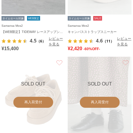
タイムセール対象
WEB限定
タイムセール対象
SALE
Samansa Mos2
Samansa Mos2
【WEB限定】TIDEWAY レースアップシューズ
キャンバスストラップスニーカー
レビュー
レビュー
4.5
4.6
（6）
（11）
を見る
を見る
¥15,400
¥2,420
-60%OFF-
お気に入り
SOLD OUT
SOLD OUT
再入荷受付
再入荷受付