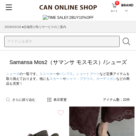
0
BRAND
カート
2026/08/04 ■8/13(木)AM2:00～サイトメンテナンス実施のお知らせ
2026/03/18 ■店舗受け取りサービスのご案内
Samansa Mos2（サマンサ モスモス）/シューズ
シューズ
の一覧です。
スニーカー
や
パンプス
、
ショートブーツ
など定番アイテムを
取り揃えております。他にも
スカート
や
シャツ・ブラウス
、
カーディガン
などの商
品も充実！
さらに絞り込む
表示変更
アイテム数：
22
件
お気に入り