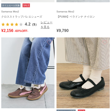
タイムセール対象
SALE
Samansa Mos2
Samansa Mos2
クロスストラップバレエシューズ
【PUMA】ベラドンナ ナイロン
レビュー
4.2
（5）
を見る
¥2,156
¥9,790
-60%OFF-
お気に入り