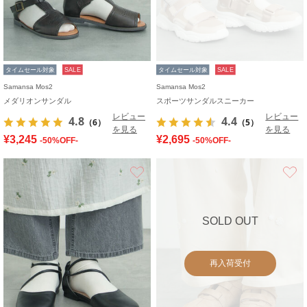
タイムセール対象
SALE
タイムセール対象
SALE
Samansa Mos2
Samansa Mos2
メダリオンサンダル
スポーツサンダルスニーカー
レビュー
レビュー
4.8
4.4
（6）
（5）
を見る
を見る
¥3,245
¥2,695
-50%OFF-
-50%OFF-
お気に入り
SOLD OUT
再入荷受付