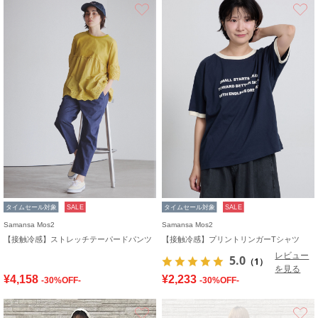
お気に入り
タイムセール対象
SALE
タイムセール対象
SALE
Samansa Mos2
Samansa Mos2
【接触冷感】ストレッチテーパードパンツ
【接触冷感】プリントリンガーTシャツ
レビュー
5.0
（1）
を見る
¥4,158
¥2,233
-30%OFF-
-30%OFF-
お気に入り