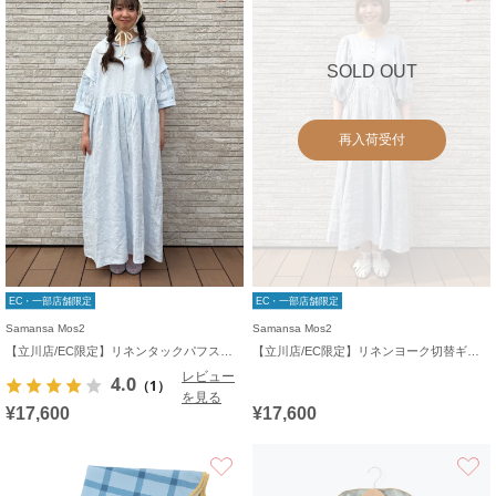
SOLD OUT
再入荷受付
EC・一部店舗限定
EC・一部店舗限定
Samansa Mos2
Samansa Mos2
【立川店/EC限定】リネンタックパフスリーブワンピース
【立川店/EC限定】リネンヨーク切替ギャザーワンピース
レビュー
4.0
（1）
を見る
¥17,600
¥17,600
お気に入り