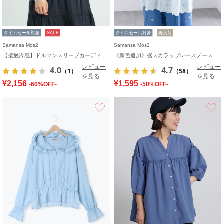
タイムセール対象
SALE
タイムセール対象
再入荷
Samansa Mos2
Samansa Mos2
【接触冷感】ドルマンスリーブカーディガン
《新色追加》裾スカラップレースノースリーブインナー
レビュー
レビュー
4.0
4.7
（1）
（58）
を見る
を見る
¥2,156
¥1,595
-60%OFF-
-50%OFF-
お気に入り