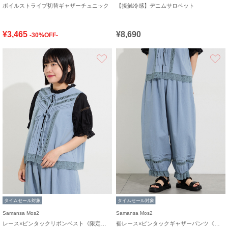
ボイルストライプ切替ギャザーチュニック
【接触冷感】デニムサロペット
¥3,465
¥8,690
-30%OFF-
お気に入り
タイムセール対象
タイムセール対象
Samansa Mos2
Samansa Mos2
レース×ピンタックリボンベスト《限定カラーあり》
裾レース×ピンタックギャザーパンツ《限定カラーあり》