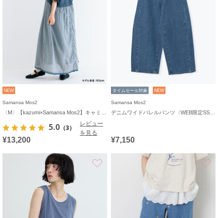
NEW
タイムセール対象
NEW
Samansa Mos2
Samansa Mos2
〈M〉【kazumi×Samansa Mos2】キャミワンピース《WEB限定カラーあり》
デニムワイドバレルパンツ〈WEB限定SS・XLサイズ〉
レビュー
5.0
（3）
を見る
¥13,200
¥7,150
お気に入り