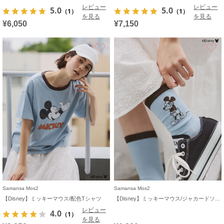
レビュー
レビュー
5.0
5.0
（1）
（1）
を見る
を見る
¥6,050
¥7,150
お気に入り
Samansa Mos2
Samansa Mos2
【Disney】ミッキーマウス/配色Tシャツ
【Disney】ミッキーマウス/ジャカードソックス
レビュー
4.0
（1）
を見る