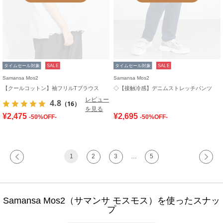
タイムセール対象
SALE
タイムセール対象
SALE
Samansa Mos2
Samansa Mos2
【クールコットン】袖フリルTブラウス
◇【接触冷感】デニムストレッチパンツ
レビュー
4.8
（16）
を見る
¥2,475
¥2,695
-50%OFF-
-50%OFF-
1
2
3
…
5
Samansa Mos2（サマンサ モスモス）を使ったスナッ
プ