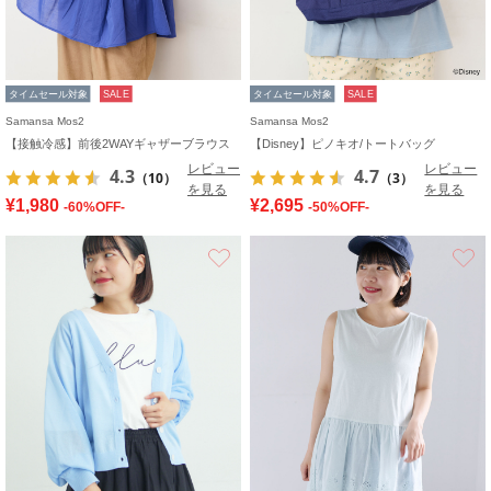
タイムセール対象
SALE
タイムセール対象
SALE
Samansa Mos2
Samansa Mos2
【接触冷感】前後2WAYギャザーブラウス
【Disney】ピノキオ/トートバッグ
レビュー
レビュー
4.3
4.7
（10）
（3）
を見る
を見る
¥1,980
¥2,695
-60%OFF-
-50%OFF-
お気に入り