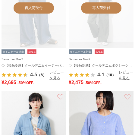
再入荷受付
再入荷受付
タイムセール対象
SALE
タイムセール対象
SALE
Samansa Mos2
Samansa Mos2
◇【接触冷感】クールデニムイージーパンツ
◇【接触冷感】クールデニムボクシーシャツ
レビュー
レビュー
4.5
4.1
（8）
（10）
を見る
を見る
¥2,695
¥2,475
-50%OFF-
-50%OFF-
お気に入り