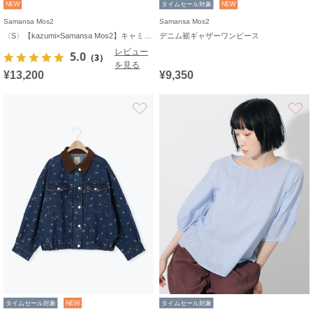
NEW
タイムセール対象
NEW
Samansa Mos2
Samansa Mos2
〈S〉【kazumi×Samansa Mos2】キャミワンピース《WEB限定カラーあり》
デニム裾ギャザーワンピース
レビュー
5.0
（3）
を見る
¥13,200
¥9,350
お気に入り
タイムセール対象
NEW
タイムセール対象