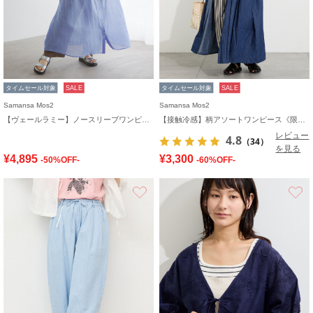
タイムセール対象
SALE
タイムセール対象
SALE
Samansa Mos2
Samansa Mos2
【ヴェールラミー】ノースリーブワンピース
【接触冷感】柄アソートワンピース《限定カラーあり》
レビュー
4.8
（34）
を見る
¥4,895
¥3,300
-50%OFF-
-60%OFF-
お気に入り