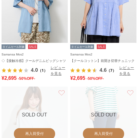
タイムセール対象
SALE
タイムセール対象
SALE
Samansa Mos2
Samansa Mos2
◇【接触冷感】クールデニムビッグシャツ
【クールコットン】前開き切替チュニック
レビュー
レビュー
4.0
4.6
（1）
（7）
を見る
を見る
¥2,695
¥2,695
-50%OFF-
-50%OFF-
お気に入り
SOLD OUT
SOLD OUT
再入荷受付
再入荷受付