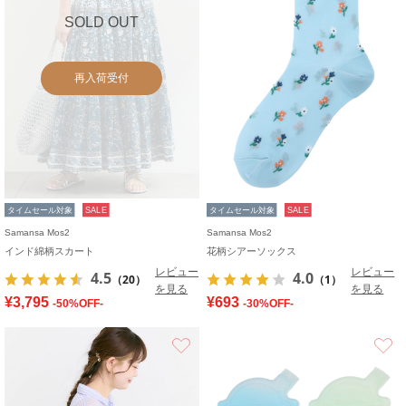
SOLD OUT
再入荷受付
タイムセール対象
SALE
タイムセール対象
SALE
Samansa Mos2
Samansa Mos2
インド綿柄スカート
花柄シアーソックス
レビュー
レビュー
4.5
4.0
（20）
（1）
を見る
を見る
¥3,795
¥693
-50%OFF-
-30%OFF-
お気に入り