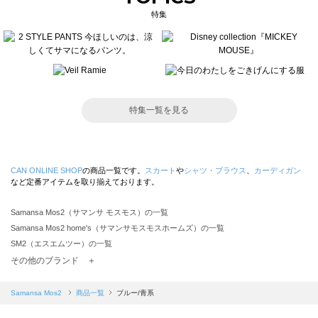
特集
特集一覧を見る
CAN ONLINE SHOP
の商品一覧です。
スカート
や
シャツ・ブラウス
、
カーディガン
など定番アイテムを取り揃えております。
Samansa Mos2（サマンサ モスモス）の一覧
Samansa Mos2 home's（サマンサモスモスホームズ）の一覧
SM2（エスエムツー）の一覧
TSUHARU by Samansa Mos2（ツハルバイサマンサモスモス）の一覧
その他のブランド ＋
sm2rhythm（サマンサモスモス リズム）の一覧
Samansa Mos2 blue（サマンサモスモス ブルー）の一覧
Samansa Mos2
商品一覧
ブルー/青系
Samansa Mos2 Lagom（サマンサモスモス ラーゴム）の一覧