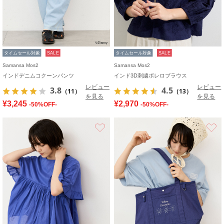
タイムセール対象
SALE
タイムセール対象
SALE
Samansa Mos2
Samansa Mos2
インドデニムコクーンパンツ
インド3D刺繍ボレロブラウス
レビュー
レビュー
3.8
4.5
（11）
（13）
を見る
を見る
¥3,245
¥2,970
-50%OFF-
-50%OFF-
お気に入り