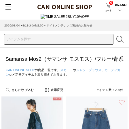
0
BRAND
カート
2026/08/04 ■8/13(木)AM2:00～サイトメンテナンス実施のお知らせ
2026/07/29 ■【お知らせ】ヤマト運輸の配送遅延・停止について
Samansa Mos2（サマンサ モスモス）/ブルー/青系
CAN ONLINE SHOP
の商品一覧です。
スカート
や
シャツ・ブラウス
、
カーディガ
ン
など定番アイテムを取り揃えております。
さらに絞り込む
表示変更
アイテム数：
206
件