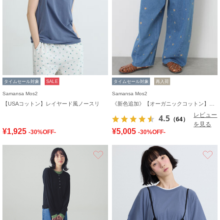
タイムセール対象
SALE
タイムセール対象
再入荷
Samansa Mos2
Samansa Mos2
【USAコットン】レイヤード風ノースリ
《新色追加》【オーガニックコットン】デニムバレルパンツ
レビュー
4.5
（64）
を見る
¥1,925
¥5,005
-30%OFF-
-30%OFF-
お気に入り