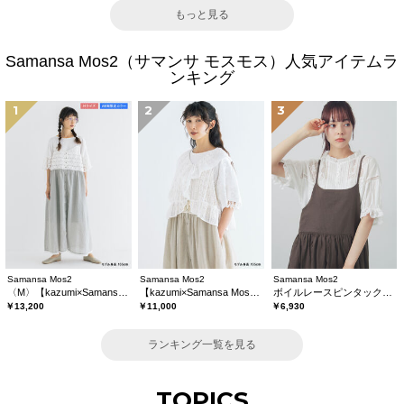
もっと見る
Samansa Mos2（サマンサ モスモス）人気アイテムラ
ンキング
1
2
3
Samansa Mos2
Samansa Mos2
Samansa Mos2
〈M〉【kazumi×Samansa Mos2】キャミワンピース《WEB限定カラーあり》
【kazumi×Samansa Mos2】レースフリルブラウス
ボイルレースピンタックブラウス
￥13,200
￥11,000
￥6,930
ランキング一覧を見る
TOPICS