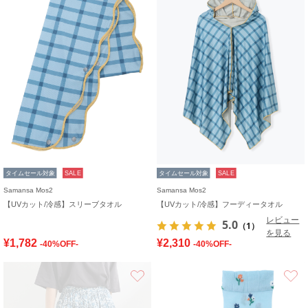
タイムセール対象
SALE
タイムセール対象
SALE
Samansa Mos2
Samansa Mos2
【UVカット/冷感】スリーブタオル
【UVカット/冷感】フーディータオル
レビュー
5.0
（1）
を見る
¥1,782
¥2,310
-40%OFF-
-40%OFF-
お気に入り