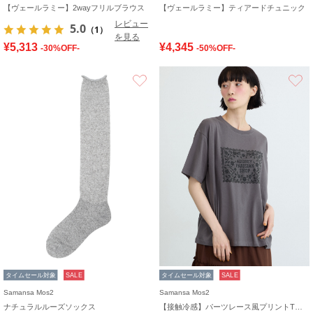
【ヴェールラミー】2wayフリルブラウス
【ヴェールラミー】ティアードチュニック
レビュー
5.0
（1）
を見る
¥5,313
¥4,345
-30%OFF-
-50%OFF-
お気に入り
タイムセール対象
SALE
タイムセール対象
SALE
Samansa Mos2
Samansa Mos2
ナチュラルルーズソックス
【接触冷感】パーツレース風プリントTシャツ