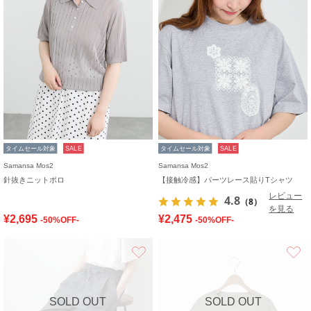
タイムセール対象
SALE
タイムセール対象
SALE
Samansa Mos2
Samansa Mos2
針抜きニットポロ
【接触冷感】パーツレース貼りTシャツ
レビュー
4.8
（8）
を見る
¥2,695
¥2,475
-50%OFF-
-50%OFF-
お気に入り
SOLD OUT
SOLD OUT