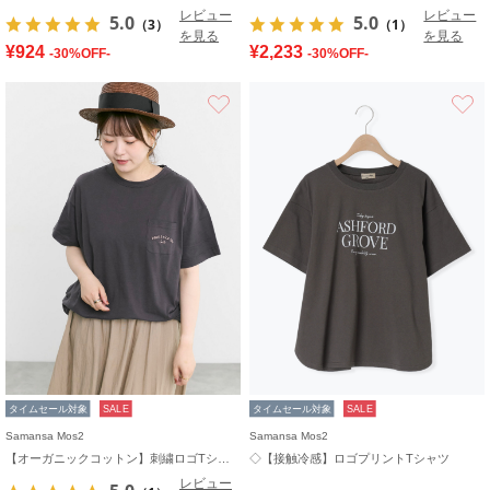
レビュー
レビュー
5.0
5.0
（3）
（1）
を見る
を見る
¥924
¥2,233
-30%OFF-
-30%OFF-
お気に入り
タイムセール対象
SALE
タイムセール対象
SALE
Samansa Mos2
Samansa Mos2
【オーガニックコットン】刺繍ロゴTシャツ
◇【接触冷感】ロゴプリントTシャツ
レビュー