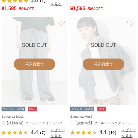
5.0
（1）
を見る
¥1,595
¥1,595
-50%OFF-
-50%OFF-
お気に入り
SOLD OUT
SOLD OUT
再入荷受付
再入荷受付
タイムセール対象
SALE
タイムセール対象
SALE
Samansa Mos2
Samansa Mos2
◇【接触冷感】クールデニムイージーパンツ
◇【接触冷感】クールデニムボクシーシャツ
レビュー
レビュー
4.4
4.1
（7）
（10）
を見る
を見る