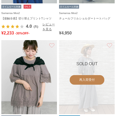
タイムセール対象
SALE
タイムセール対象
Samansa Mos2
Samansa Mos2
【接触冷感】切り替えプリントTシャツ
チュールフリルショルダートートバッグ
レビュー
4.0
（1）
を見る
¥2,233
¥4,950
-30%OFF-
お気に入り
SOLD OUT
再入荷受付