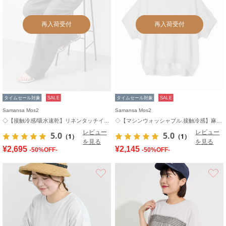
再入荷受付
再入荷受付
タイムセール対象
SALE
タイムセール対象
SALE
Samansa Mos2
Samansa Mos2
◇【接触冷感/吸水速乾】リネンタッチイージーパンツ
◇【マシンウォッシャブル.接触冷感】麻タッチニットPO
レビュー
レビュー
5.0
5.0
（1）
（1）
を見る
を見る
¥2,695
¥2,145
-50%OFF-
-50%OFF-
お気に入り