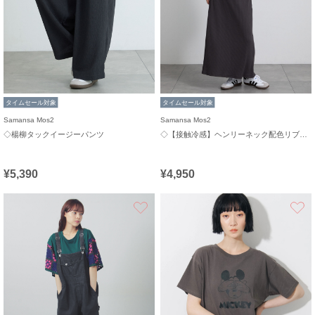
タイムセール対象
タイムセール対象
Samansa Mos2
Samansa Mos2
◇楊柳タックイージーパンツ
◇【接触冷感】ヘンリーネック配色リブワンピース
¥5,390
¥4,950
お気に入り