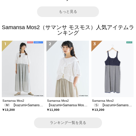
もっと見る
Samansa Mos2（サマンサ モスモス）人気アイテムラ
ンキング
1
2
3
Samansa Mos2
Samansa Mos2
Samansa Mos2
〈M〉【kazumi×Samansa Mos2】キャミワンピース《WEB限定カラーあり》
【kazumi×Samansa Mos2】レースフリルブラウス
〈S〉【kazumi×Samansa Mos2】キャミワンピース《WEB限定カラーあり》
￥13,200
￥11,000
￥13,200
ランキング一覧を見る