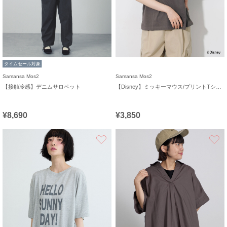
タイムセール対象
Samansa Mos2
Samansa Mos2
【接触冷感】デニムサロペット
【Disney】ミッキーマウス/プリントTシャツ
¥8,690
¥3,850
お気に入り