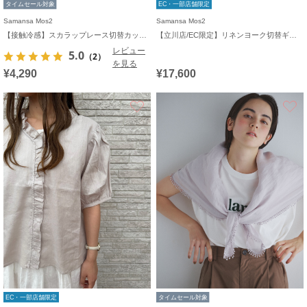
タイムセール対象
EC・一部店舗限定
Samansa Mos2
Samansa Mos2
【接触冷感】スカラップレース切替カットソー
【立川店/EC限定】リネンヨーク切替ギャザーワンピース
レビュー
5.0
（2）
を見る
¥4,290
¥17,600
お気に入り
EC・一部店舗限定
タイムセール対象