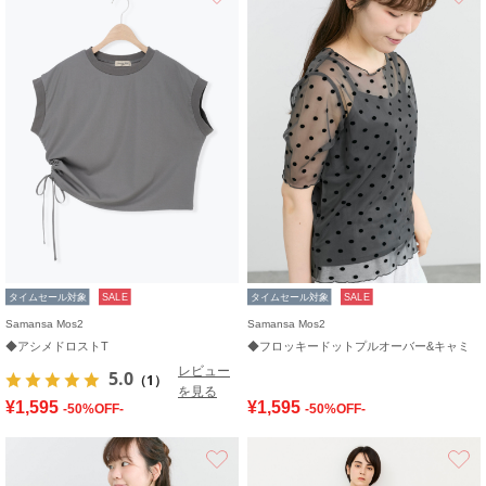
タイムセール対象
SALE
タイムセール対象
SALE
Samansa Mos2
Samansa Mos2
◆アシメドロストT
◆フロッキードットプルオーバー&キャミ
レビュー
5.0
（1）
を見る
¥1,595
¥1,595
-50%OFF-
-50%OFF-
お気に入り