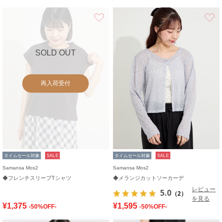
お気に入り
SOLD OUT
再入荷受付
タイムセール対象
SALE
タイムセール対象
SALE
Samansa Mos2
Samansa Mos2
◆フレンチスリーブTシャツ
◆メランジカットソーカーデ
レビュー
5.0
（2）
を見る
¥1,375
¥1,595
-50%OFF-
-50%OFF-