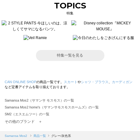
TOPICS
特集
特集一覧を見る
CAN ONLINE SHOP
の商品一覧です。
スカート
や
シャツ・ブラウス
、
カーディガン
など定番アイテムを取り揃えております。
Samansa Mos2（サマンサ モスモス）の一覧
Samansa Mos2 home's（サマンサモスモスホームズ）の一覧
SM2（エスエムツー）の一覧
TSUHARU by Samansa Mos2（ツハルバイサマンサモスモス）の一覧
その他のブランド ＋
sm2rhythm（サマンサモスモス リズム）の一覧
Samansa Mos2 blue（サマンサモスモス ブルー）の一覧
Samansa Mos2
商品一覧
グレー/灰色系