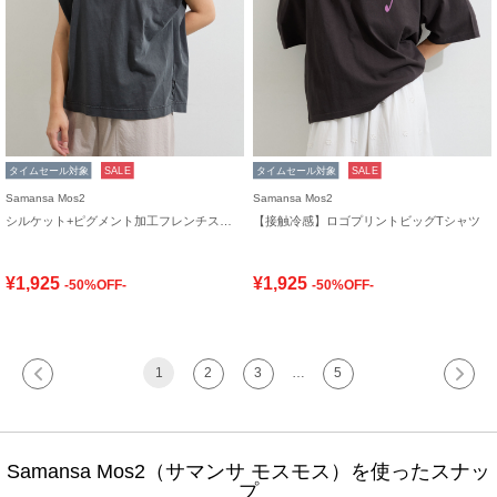
タイムセール対象
SALE
タイムセール対象
SALE
Samansa Mos2
Samansa Mos2
シルケット+ピグメント加工フレンチスリーブTシャツ
【接触冷感】ロゴプリントビッグTシャツ
¥1,925
¥1,925
-50%OFF-
-50%OFF-
1
2
3
…
5
Samansa Mos2（サマンサ モスモス）を使ったスナッ
プ