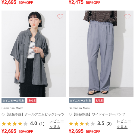
¥2,695
¥2,475
-50%OFF-
-50%OFF-
お気に入り
タイムセール対象
SALE
タイムセール対象
SALE
Samansa Mos2
Samansa Mos2
◇【接触冷感】クールデニムビッグシャツ
◇【接触冷感】ワイドイージーパンツ
レビュー
レビュー
4.0
3.5
（1）
（2）
を見る
を見る
¥2,695
¥2,695
-50%OFF-
-50%OFF-