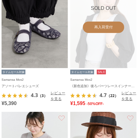
SOLD OUT
再入荷受付
タイムセール対象
タイムセール対象
SALE
Samansa Mos2
Samansa Mos2
アソートバレエシューズ
《新色追加》後ろパーツレースインナー【接触冷感】
レビュー
レビュー
4.3
4.7
（3）
（22）
を見る
を見る
¥5,390
¥1,595
-50%OFF-
お気に入り