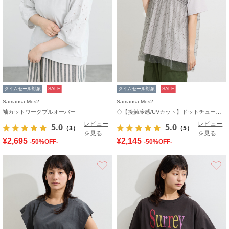
タイムセール対象
SALE
タイムセール対象
SALE
Samansa Mos2
Samansa Mos2
袖カットワークプルオーバー
◇【接触冷感/UVカット】ドットチュールドッキングTシャツ
レビュー
レビュー
5.0
5.0
（3）
（5）
を見る
を見る
¥2,695
¥2,145
-50%OFF-
-50%OFF-
お気に入り