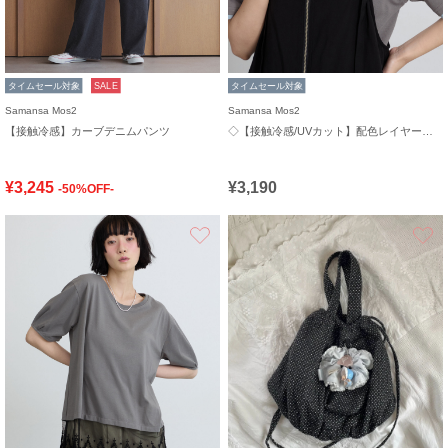
タイムセール対象
SALE
タイムセール対象
Samansa Mos2
Samansa Mos2
【接触冷感】カーブデニムパンツ
◇【接触冷感/UVカット】配色レイヤードTシャツ
¥3,245
¥3,190
-50%OFF-
お気に入り