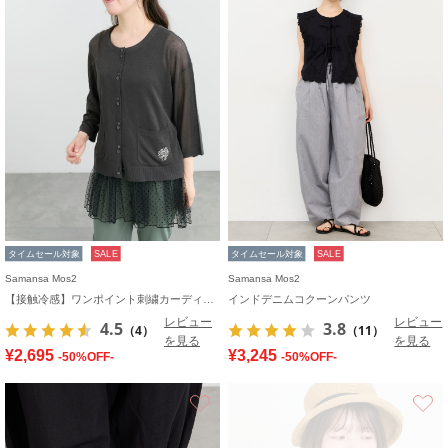
タイムセール対象
SALE
タイムセール対象
SALE
Samansa Mos2
Samansa Mos2
【接触冷感】ワンポイント刺繍カーディガン
インドデニムコクーンパンツ
レビュー
レビュー
4.5
3.8
（4）
（11）
を見る
を見る
¥2,695
¥3,245
-50%OFF-
-50%OFF-
お気に入り