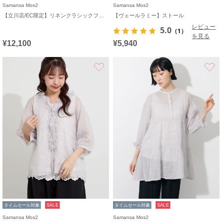
Samansa Mos2
Samansa Mos2
【立川店/EC限定】リネンクラシックフリルブラウス
【ヴェールラミー】ストール
レビュー
5.0
（1）
を見る
¥12,100
¥5,940
お気に入り
タイムセール対象
SALE
タイムセール対象
SALE
Samansa Mos2
Samansa Mos2