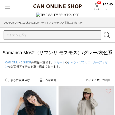
0
BRAND
カート
2026/07/29 ■【お知らせ】ヤマト運輸の配送遅延・停止について
Samansa Mos2（サマンサ モスモス）/グレー/灰色系
CAN ONLINE SHOP
の商品一覧です。
スカート
や
シャツ・ブラウス
、
カーディガ
ン
など定番アイテムを取り揃えております。
さらに絞り込む
表示変更
アイテム数：
207
件