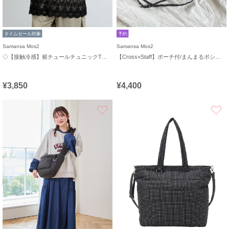
タイムセール対象
予約
Samansa Mos2
Samansa Mos2
◇【接触冷感】裾チュールチュニックTシャツ
【Cross×Staff】ポーチ付/まんまるポシェット
¥3,850
¥4,400
お気に入り