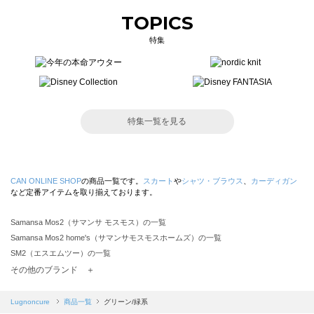
TOPICS
特集
特集一覧を見る
CAN ONLINE SHOP
の商品一覧です。
スカート
や
シャツ・ブラウス
、
カーディガン
など定番アイテムを取り揃えております。
Samansa Mos2（サマンサ モスモス）の一覧
Samansa Mos2 home's（サマンサモスモスホームズ）の一覧
SM2（エスエムツー）の一覧
TSUHARU by Samansa Mos2（ツハルバイサマンサモスモス）の一覧
その他のブランド ＋
sm2rhythm（サマンサモスモス リズム）の一覧
Samansa Mos2 blue（サマンサモスモス ブルー）の一覧
Lugnoncure
商品一覧
グリーン/緑系