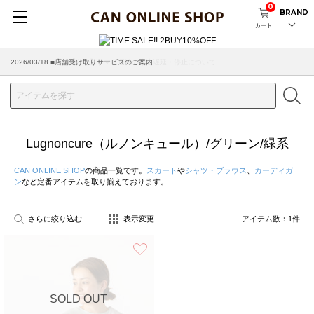
0
BRAND
カート
2026/03/18 ■店舗受け取りサービスのご案内
Lugnoncure（ルノンキュール）/グリーン/緑系
CAN ONLINE SHOP
の商品一覧です。
スカート
や
シャツ・ブラウス
、
カーディガ
ン
など定番アイテムを取り揃えております。
さらに絞り込む
表示変更
アイテム数：
1
件
お気に入り
SOLD OUT