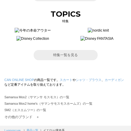
TOPICS
特集
特集一覧を見る
CAN ONLINE SHOP
の商品一覧です。
スカート
や
シャツ・ブラウス
、
カーディガン
など定番アイテムを取り揃えております。
Samansa Mos2（サマンサ モスモス）の一覧
Samansa Mos2 home's（サマンサモスモスホームズ）の一覧
SM2（エスエムツー）の一覧
TSUHARU by Samansa Mos2（ツハルバイサマンサモスモス）の一覧
その他のブランド ＋
sm2rhythm（サマンサモスモス リズム）の一覧
Samansa Mos2 blue（サマンサモスモス ブルー）の一覧
Lugnoncure
商品一覧
イエロー/黄色系