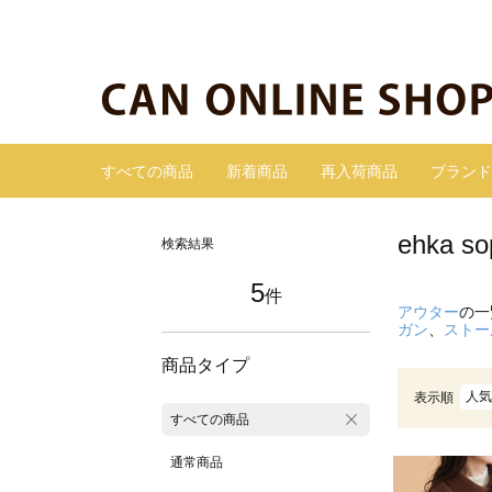
すべての商品
新着商品
再入荷商品
ブランド
ehka
検索結果
5
件
アウター
の一
ガン
、
ストー
商品タイプ
人気
表示順
すべての商品
通常商品