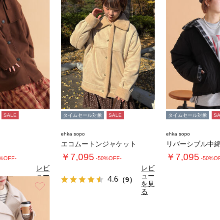
SALE
タイムセール対象
SALE
タイムセール対象
S
ehka sopo
ehka sopo
エコムートンジャケット
リバーシブル中
￥7,095
￥7,095
0%OFF-
-50%OFF-
-50%O
レビ
レビ
ュー
ュー
4.7
4.6
（3）
（9）
を見
を見
お気に入り
る
る