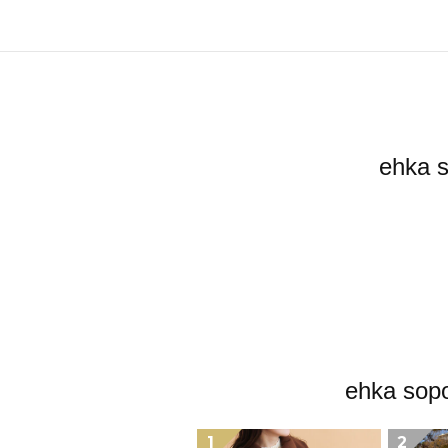
ehk
ehka
1
2