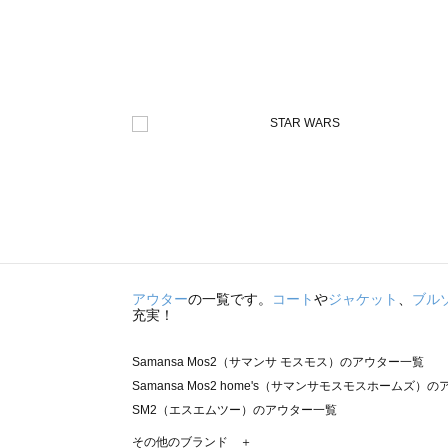
アウター
の一覧です。
コート
や
ジャケット
、
ブル
充実！
Samansa Mos2（サマンサ モスモス）のアウター一覧
Samansa Mos2 home's（サマンサモスモスホームズ）
SM2（エスエムツー）のアウター一覧
TSUHARU by Samansa Mos2（ツハルバイサマンサ
その他のブランド ＋