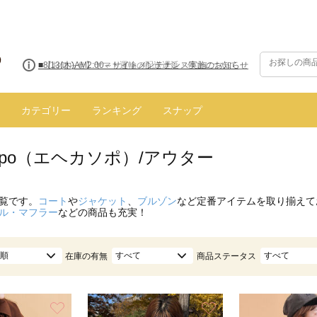
■【お知らせ】ヤマト運輸の配送遅延・停止について
カテゴリー
ランキング
スナップ
 sopo（エヘカソポ）/アウター
覧です。
コート
や
ジャケット
、
ブルゾン
など定番アイテムを取り揃えて
ル・マフラー
などの商品も充実！
順
すべて
すべて
在庫の有無
商品ステータス
お気に入り
お気に入り