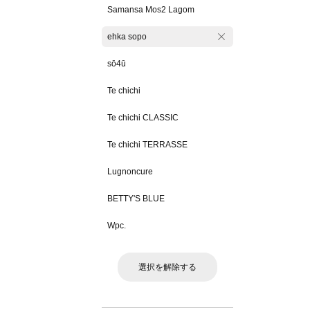
Samansa Mos2 Lagom
ehka sopo
sō4ū
Te chichi
Te chichi CLASSIC
Te chichi TERRASSE
Lugnoncure
BETTY'S BLUE
Wpc.
選択を解除する