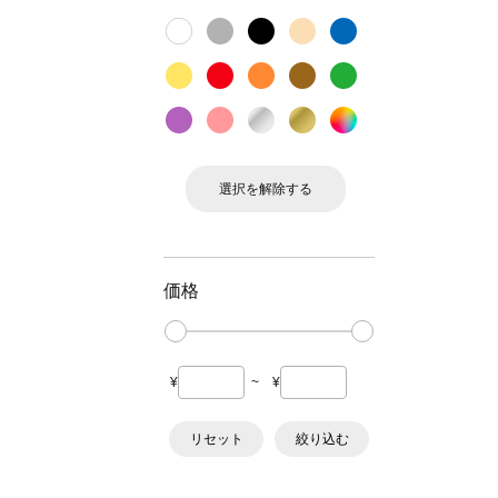
選択を解除する
価格
¥
~
¥
リセット
絞り込む