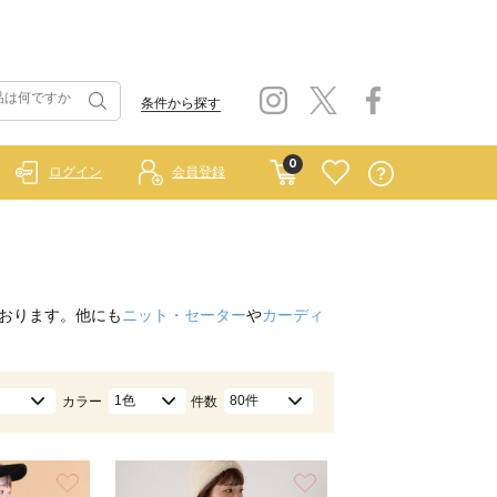
条件から探す
0
ログイン
会員登録
おります。他にも
ニット・セーター
や
カーディ
1色
80件
カラー
件数
お気に入り
お気に入り