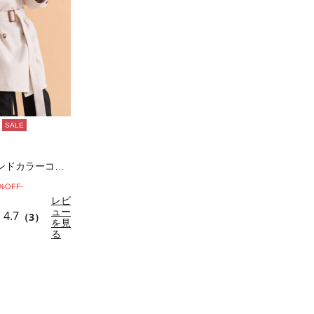
SALE
ベルト付スタンドカラーコート
0%OFF-
レビ
ュー
4.7
（3）
を見
る