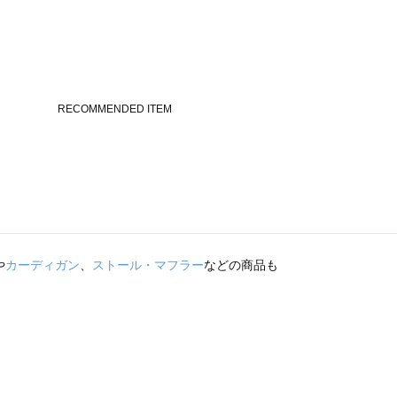
や
カーディガン
、
ストール・マフラー
などの商品も