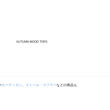
や
カーディガン
、
ストール・マフラー
などの商品も