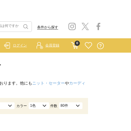
条件から探す
0
ログイン
会員登録
ー
おります。他にも
ニット・セーター
や
カーディ
1色
80件
カラー
件数