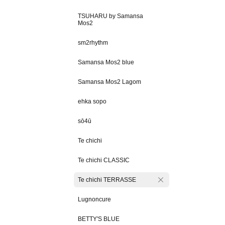
TSUHARU by Samansa
Mos2
sm2rhythm
Samansa Mos2 blue
Samansa Mos2 Lagom
ehka sopo
sō4ū
Te chichi
Te chichi CLASSIC
Te chichi TERRASSE
Lugnoncure
BETTY'S BLUE