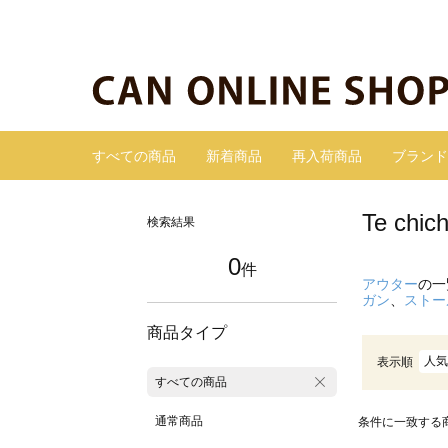
すべての商品
新着商品
再入荷商品
ブランド
Te ch
検索結果
0
件
アウター
の一
ガン
、
ストー
商品タイプ
人気
表示順
すべての商品
通常商品
条件に一致する