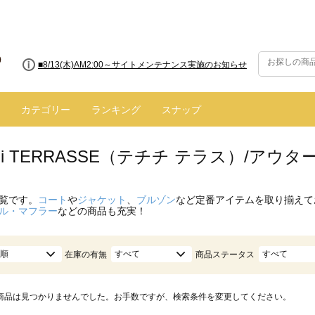
■8/13(木)AM2:00～サイトメンテナンス実施のお知らせ
カテゴリー
ランキング
スナップ
ichi TERRASSE（テチチ テラス）/アウタ
覧です。
コート
や
ジャケット
、
ブルゾン
など定番アイテムを取り揃えて
ル・マフラー
などの商品も充実！
順
すべて
すべて
在庫の有無
商品ステータス
商品は見つかりませんでした。お手数ですが、検索条件を変更してください。