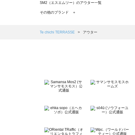
SM2（エスエムツー）のアウター一覧
TSUHARU by Samansa Mos2（ツハルバイサマンサ
その他のブランド ＋
sm2rhythm（サマンサモスモス リズム）のアウター一覧
Samansa Mos2 blue（サマンサモスモス ブルー）のア
Samansa Mos2 Lagom（サマンサモスモス ラーゴム）
Te chichi TERRASSE
アウター
ehka sopo（エヘカソポ）のアウター一覧
sō4ū（ソウフォーユー）のアウター一覧
Te chichi（テチチ）のアウター一覧
Te chichi CLASSIC（テチチ クラシック）のアウター一覧
Te chichi TERRASSE（テチチ テラス）のアウター一覧
Lugnoncure（ルノンキュール）のアウター一覧
BETTY'S BLUE（べティーズブルー）のアウター一覧
Wpc.（ワールドパーティー）のアウター一覧