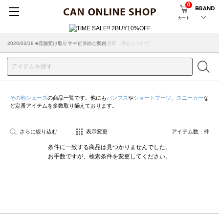
0
BRAND
カート
2026/07/29 ■【お知らせ】ヤマト運輸の配送遅延・停止について
2026/03/18 ■店舗受け取りサービスのご案内
その他シューズ
の商品一覧です。他にも
パンプス
や
ショートブーツ
、
スニーカー
な
ど定番アイテムを多数取り揃えております。
さらに絞り込む
表示変更
アイテム数：
件
条件に一致する商品は見つかりませんでした。
お手数ですが、検索条件を変更してください。