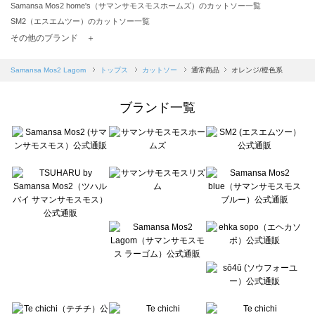
Samansa Mos2 home's（サマンサモスモスホームズ）のカットソー一覧
SM2（エスエムツー）のカットソー一覧
TSUHARU by Samansa Mos2（ツハルバイサマンサモスモス）のカットソー一覧
その他のブランド ＋
sm2rhythm（サマンサモスモス リズム）のカットソー一覧
Samansa Mos2 blue（サマンサモスモス ブルー）のカットソー一覧
Samansa Mos2 Lagom
トップス
カットソー
通常商品
オレンジ/橙色系
Samansa Mos2 Lagom（サマンサモスモス ラーゴム）のカットソー一覧
ehka sopo（エヘカソポ）のカットソー一覧
ブランド一覧
sō4ū（ソウフォーユー）のカットソー一覧
Te chichi（テチチ）のカットソー一覧
Te chichi CLASSIC（テチチ クラシック）のカットソー一覧
Te chichi TERRASSE（テチチ テラス）のカットソー一覧
Lugnoncure（ルノンキュール）のカットソー一覧
BETTY'S BLUE（べティーズブルー）のカットソー一覧
Wpc.（ワールドパーティー）のカットソー一覧