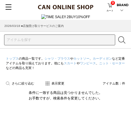
0
BRAND
カート
2026/03/18 ■店舗受け取りサービスのご案内
トップス
の商品一覧です。
シャツ・ブラウス
や
カットソー
、
カーディガン
など定番
アイテムを取り揃えております。他にも
スカート
や
ワンピース
、
ニット・セーター
などの商品も充実！
さらに絞り込む
表示変更
アイテム数：
件
条件に一致する商品は見つかりませんでした。
お手数ですが、検索条件を変更してください。