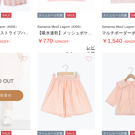
SALE
タイムセール対象
SALE
タイムセール対象
S
agom（KIDS）
Samansa Mos2 Lagom（KIDS）
Samansa Mos2 Lago
【140・150】ストライプハーフパンツ
【吸水速乾】メッシュポケット恐竜Tシャツ
マルチボーダー
￥770
￥1,540
0%OFF-
-53%OFF-
-60%O
レビ
ュー
5.0
（2）
を見
お気に入り
お気に入り
る
D OUT
荷受付
SALE
タイムセール対象
SALE
タイムセール対象
S