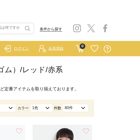
条件から探す
0
ログイン
会員登録
ーゴム）/レッド/赤系
ど定番アイテムを取り揃えております。
1色
80件
カラー
件数
お気に入り
お気に入り