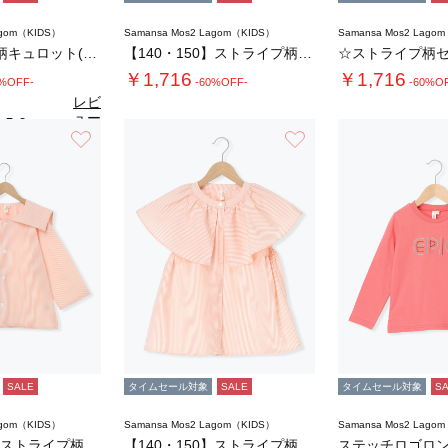
agom（KIDS）
Samansa Mos2 Lagom（KIDS）
Samansa Mos2 Lago
☆ストライプ柄キュロット(セットアップ可)
【140・150】ストライプ柄キュロット(セ…
￥1,716
￥1,716
0%OFF-
-60%OFF-
-60%O
レビ
ュー
5.0
（1）
を見
お気に入り
お気に入り
る
SALE
タイムセール対象
SALE
タイムセール対象
S
agom（KIDS）
Samansa Mos2 Lagom（KIDS）
Samansa Mos2 Lago
【140・150】ストライプ柄セーラーカラー…
【140・150】ストライプ柄ビッグカラーブ…
ステッチロゴロン