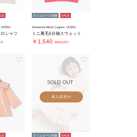
ALE
タイムセール対象
SALE
m（KIDS）
Samansa Mos2 Lagom（KIDS）
ポロシャツ
ミニ裏毛5分袖スウェット
￥1,540
FF-
-60%OFF-
お気に入り
お気に入り
SOLD OUT
再入荷受付
ALE
タイムセール対象
SALE