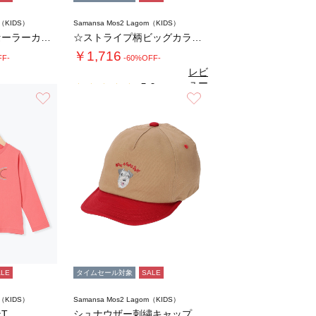
m（KIDS）
Samansa Mos2 Lagom（KIDS）
☆ストライプ柄セーラーカラーシャツ
☆ストライプ柄ビッグカラーブラウス(セットア…
￥1,716
FF-
-60%OFF-
レビ
ュー
5.0
（1）
を見
お気に入り
お気に入り
る
ALE
タイムセール対象
SALE
m（KIDS）
Samansa Mos2 Lagom（KIDS）
T
シュナウザー刺繍キャップ