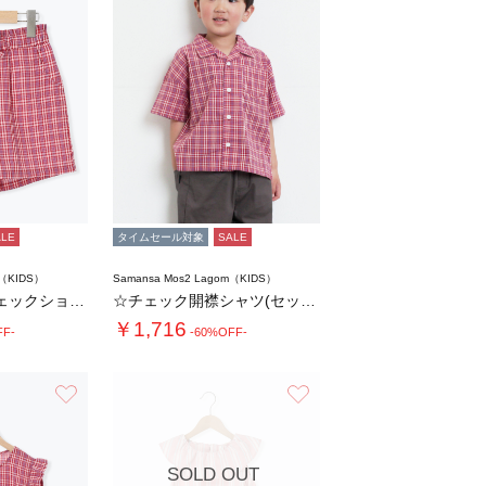
ALE
タイムセール対象
SALE
m（KIDS）
Samansa Mos2 Lagom（KIDS）
【140・150】チェックショートパンツ(セ…
☆チェック開襟シャツ(セットアップ可)
￥1,716
FF-
-60%OFF-
お気に入り
お気に入り
SOLD OUT