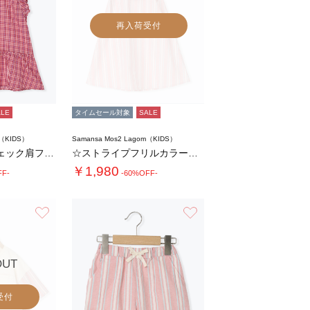
再入荷受付
ALE
タイムセール対象
SALE
m（KIDS）
Samansa Mos2 Lagom（KIDS）
【140・150】チェック肩フリルブラウス(…
☆ストライプフリルカラーワンピース
￥1,980
FF-
-60%OFF-
お気に入り
お気に入り
OUT
受付