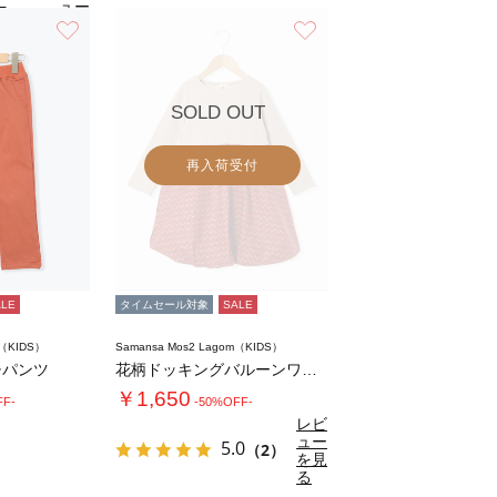
ュー
5
（2）
を見
お気に入り
お気に入り
る
SOLD OUT
再入荷受付
ALE
タイムセール対象
SALE
m（KIDS）
Samansa Mos2 Lagom（KIDS）
チパンツ
花柄ドッキングバルーンワンピース
￥1,650
FF-
-50%OFF-
レビ
ュー
5.0
（2）
を見
る