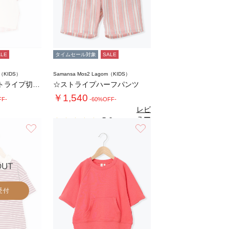
ALE
タイムセール対象
SALE
m（KIDS）
Samansa Mos2 Lagom（KIDS）
【140・150】ストライプ切替Tシャツ
☆ストライプハーフパンツ
￥1,540
FF-
-60%OFF-
レビ
ュー
5.0
（1）
を見
お気に入り
お気に入り
る
OUT
受付