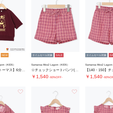
NEW
タイムセール対象
SALE
タイムセール対象
S
agom（KIDS）
Samansa Mos2 Lagom（KIDS）
Samansa Mos2 Lago
【きかんしゃトーマス】6分袖スウェットTシャ…
☆チェックショートパンツ(セットアップ可)
￥1,540
￥1,540
-60%OFF-
-60%O
お気に入り
お気に入り