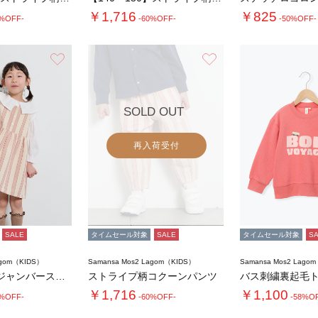
￥1,716
￥825
0%OFF-
-60%OFF-
-50%OFF-
お気に入り
お気に入り
SOLD OUT
再入荷受付
SALE
タイムセール対象
SALE
タイムセール対象
S
agom（KIDS）
Samansa Mos2 Lagom（KIDS）
Samansa Mos2 Lago
ストライプ柄ジャンバースカート
ストライプ柄コクーンパンツ
バス刺繍裏起毛
￥1,716
￥1,100
0%OFF-
-60%OFF-
-58%O