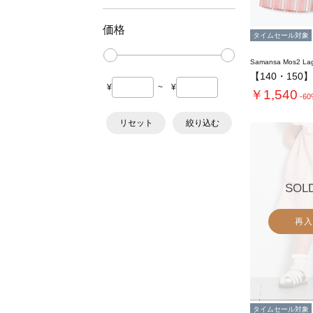
価格
タイムセール対象
Samansa Mos2 L
¥
~
¥
￥1,540
-6
リセット
絞り込む
SOL
再入
タイムセール対象