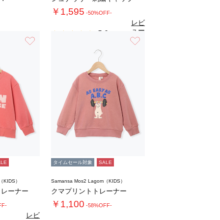
￥1,595
-50%OFF-
レビ
ュー
5.0
（1）
を見
お気に入り
お気に入り
る
ALE
タイムセール対象
SALE
m（KIDS）
Samansa Mos2 Lagom（KIDS）
トレーナー
クマプリントトレーナー
￥1,100
FF-
-58%OFF-
レビ