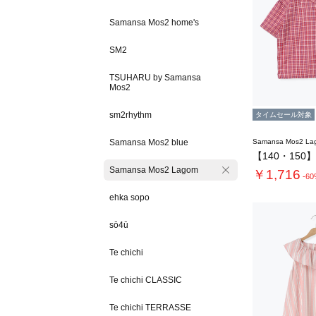
Samansa Mos2 home's
SM2
TSUHARU by Samansa
Mos2
sm2rhythm
タイムセール対象
Samansa Mos2 blue
Samansa Mos2 L
Samansa Mos2 Lagom
￥1,716
-6
ehka sopo
sō4ū
Te chichi
Te chichi CLASSIC
Te chichi TERRASSE