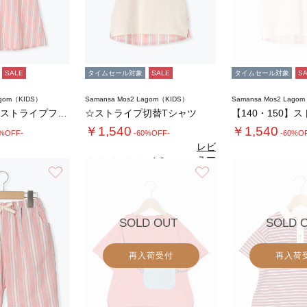
SALE
タイムセール対象
SALE
タイムセール対象
S
agom（KIDS）
Samansa Mos2 Lagom（KIDS）
Samansa Mos2 Lago
【140・150】ストライプフリルカラーワン…
☆ストライプ切替Tシャツ
￥1,540
￥1,540
0%OFF-
-60%OFF-
-60%O
レビ
ュー
4.0
（1）
を見
お気に入り
お気に入り
る
SOLD OUT
SOLD 
再入荷受付
再入荷