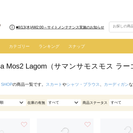
■8/13(木)AM2:00～サイトメンテナンス実施のお知らせ
カテゴリー
ランキング
スナップ
nsa Mos2 Lagom（サマンサモスモス ラ
 SHOP
の商品一覧です。
スカート
や
シャツ・ブラウス
、
カーディガン
な
順
すべて
すべて
在庫の有無
商品ステータス
お気に入り
お気に入り