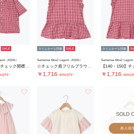
SALE
タイムセール対象
SALE
タイムセール対象
S
agom（KIDS）
Samansa Mos2 Lagom（KIDS）
Samansa Mos2 Lago
【140・150】チェック開襟シャツ(セット…
☆チェック肩フリルブラウス(セットアップ可)…
￥1,716
￥1,716
0%OFF-
-60%OFF-
-60%O
お気に入り
お気に入り
SOLD 
再入荷