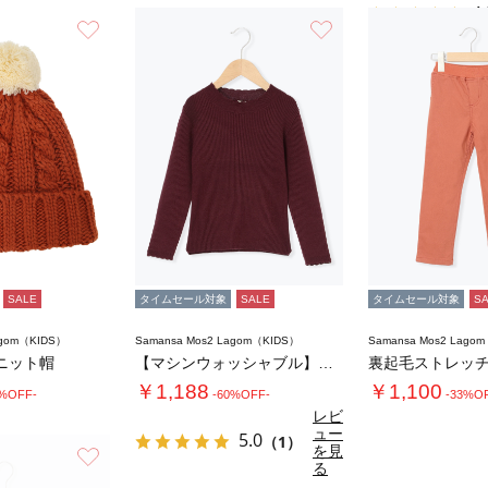
4.
お気に入り
お気に入り
SALE
タイムセール対象
SALE
タイムセール対象
S
agom（KIDS）
Samansa Mos2 Lagom（KIDS）
Samansa Mos2 Lago
ニット帽
【マシンウォッシャブル】ハイネックリブニット…
裏起毛ストレッ
￥1,188
￥1,100
0%OFF-
-60%OFF-
-33%O
レビ
ュー
5.0
（1）
を見
お気に入り
る