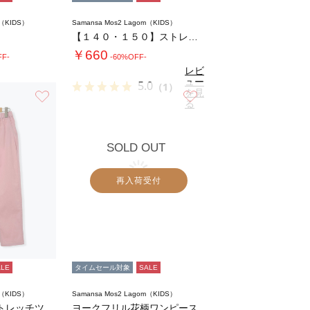
m（KIDS）
Samansa Mos2 Lagom（KIDS）
【１４０・１５０】ストレッチツイルカプリパン…
￥660
FF-
-60%OFF-
レビ
ュー
5.0
（1）
を見
お気に入り
お気に入り
る
SOLD OUT
再入荷受付
ALE
タイムセール対象
SALE
m（KIDS）
Samansa Mos2 Lagom（KIDS）
【140・150】ストレッチツイルパンツ
ヨークフリル花柄ワンピース