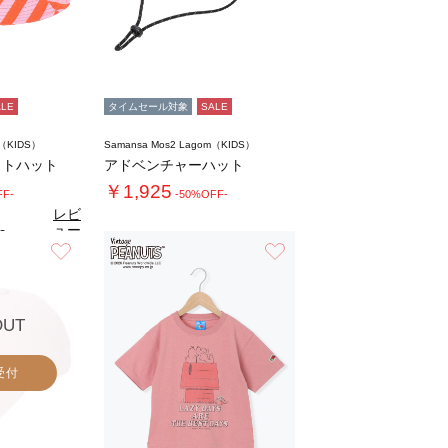
ALE
タイムセール対象
SALE
m（KIDS）
Samansa Mos2 Lagom（KIDS）
ットハット
アドベンチャーハット
￥1,925
FF-
-50%OFF-
レビ
ュー
0
（1）
を見
お気に入り
お気に入り
る
OUT
受付