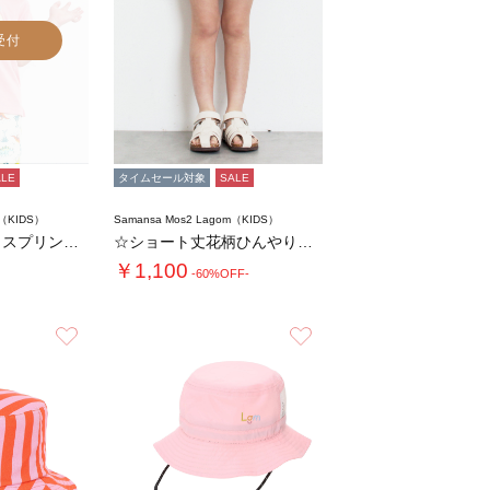
受付
ALE
タイムセール対象
SALE
m（KIDS）
Samansa Mos2 Lagom（KIDS）
【吸水速乾】アイスプリントTシャツ
☆ショート丈花柄ひんやりパンツ
￥1,100
-60%OFF-
お気に入り
お気に入り