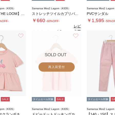
agom（KIDS）
Samansa Mos2 Lagom（KIDS）
Samansa Mos2 Lago
【FRUIT OF THE LOOM】PEA…
ストレッチツイルカプリパンツ
PVCサンダル
￥660
￥1,595
0%OFF-
-60%OFF-
-50%O
レビ
ュー
4.0
（1）
を見
お気に入り
お気に入り
る
SOLD OUT
再入荷受付
SALE
タイムセール対象
SALE
タイムセール対象
S
agom（KIDS）
Samansa Mos2 Lagom（KIDS）
Samansa Mos2 Lago
【吸水速乾】サクランボさがら刺繍Tシャツ
ドビードットドッキングカットソー