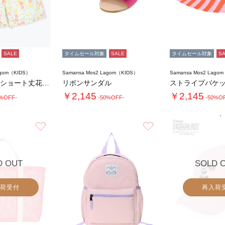
SALE
タイムセール対象
SALE
タイムセール対象
S
agom（KIDS）
Samansa Mos2 Lagom（KIDS）
Samansa Mos2 Lago
【140・150】ショート丈花柄ひんやりパン…
リボンサンダル
ストライプバケ
￥2,145
￥2,145
0%OFF-
-50%OFF-
-50%O
4.
お気に入り
お気に入り
D OUT
SOLD 
荷受付
再入荷