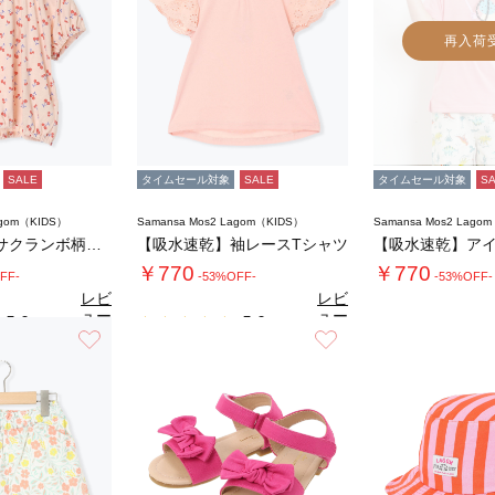
再入荷
SALE
タイムセール対象
SALE
タイムセール対象
S
agom（KIDS）
Samansa Mos2 Lagom（KIDS）
Samansa Mos2 Lago
【吸水速乾】サクランボ柄パフスリーブT
【吸水速乾】袖レースTシャツ
￥770
￥770
FF-
-53%OFF-
-53%OFF-
レビ
レビ
ュー
ュー
5.0
5.0
（2）
（1）
を見
を見
お気に入り
お気に入り
る
る