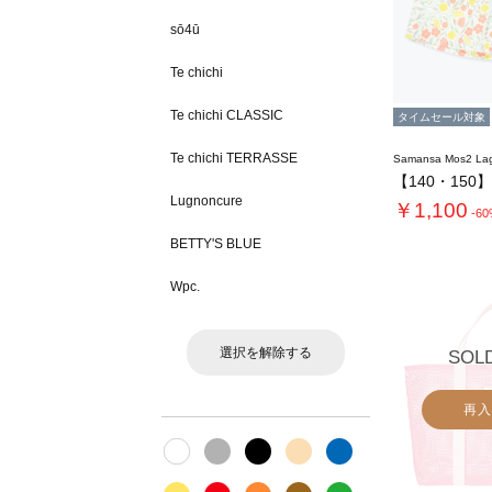
sō4ū
Te chichi
Te chichi CLASSIC
タイムセール対象
Te chichi TERRASSE
Samansa Mos2 L
Lugnoncure
￥1,100
-6
BETTY'S BLUE
Wpc.
選択を解除する
SOL
再入