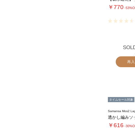
￥770
-53%O
SOL
再入
タイムセール対象
Samansa Mos2 L
透かし編みソ
￥616
-30%O