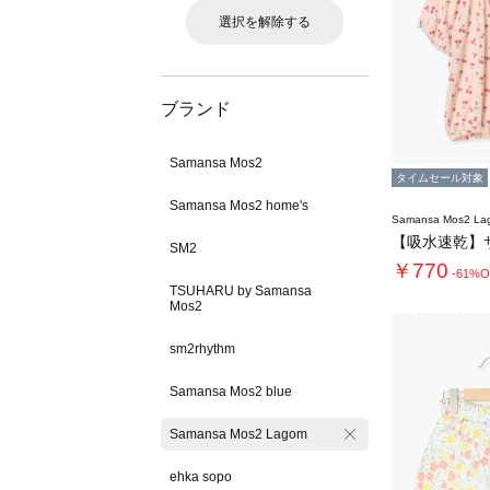
選択を解除する
ブランド
Samansa Mos2
タイムセール対象
Samansa Mos2 home's
Samansa Mos2 L
SM2
￥770
-61%O
TSUHARU by Samansa
Mos2
sm2rhythm
Samansa Mos2 blue
Samansa Mos2 Lagom
ehka sopo