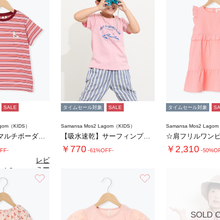
SALE
タイムセール対象
SALE
タイムセール対象
S
agom（KIDS）
Samansa Mos2 Lagom（KIDS）
Samansa Mos2 Lago
【吸水速乾】マルチボーダーカモメ刺繍Tシャツ…
【吸水速乾】サーフィンプリントTシャツ
☆肩フリルワン
￥770
￥2,310
FF-
-61%OFF-
-50%O
レビ
ュー
4.0
（1）
を見
お気に入り
お気に入り
る
SOLD 