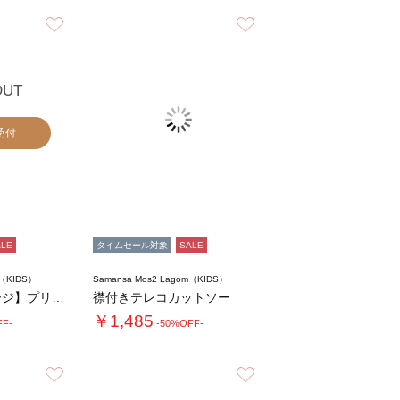
お気に入り
お気に入り
OUT
受付
ALE
タイムセール対象
SALE
m（KIDS）
Samansa Mos2 Lagom（KIDS）
【おさるのジョージ】プリントロンT
襟付きテレコカットソー
￥1,485
FF-
-50%OFF-
お気に入り
お気に入り