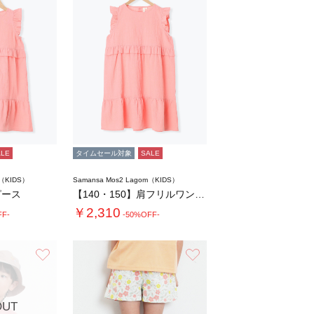
ALE
タイムセール対象
SALE
m（KIDS）
Samansa Mos2 Lagom（KIDS）
ピース
【140・150】肩フリルワンピース
￥2,310
FF-
-50%OFF-
お気に入り
お気に入り
OUT