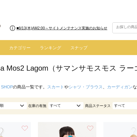
■【お知らせ】ヤマト運輸の配送遅延・停止について
カテゴリー
ランキング
スナップ
nsa Mos2 Lagom（サマンサモスモス 
 SHOP
の商品一覧です。
スカート
や
シャツ・ブラウス
、
カーディガン
な
順
すべて
すべて
在庫の有無
商品ステータス
お気に入り
お気に入り