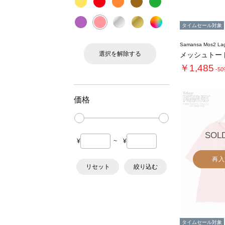
タイムセール対象
Samansa Mos2 L
選択を解除する
メッシュトー
￥1,485
-5
価格
SOL
¥
~
¥
再入
リセット
絞り込む
タイムセール対象