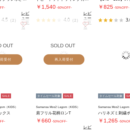
￥1,540
￥825
FF-
-60%OFF-
-50%OFF-
レビ
レビ
ュー
ュー
4.5
4.0
3.
（2）
（2）
を見
を見
お気に入り
お気に入り
る
る
D OUT
SOLD OUT
荷受付
再入荷受付
SALE
タイムセール対象
SALE
タイムセール対象
S
agom（KIDS）
Samansa Mos2 Lagom（KIDS）
Samansa Mos2 Lago
ックス
肩フリル花柄ロンT
￥660
￥1,265
FF-
-50%OFF-
-50%O
レビ