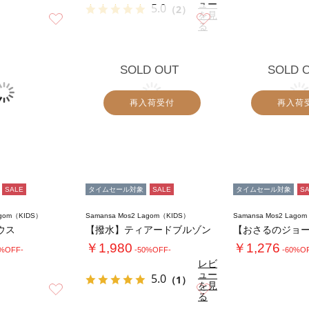
ュー
5.0
（2）
を見
お気に入り
お気に入り
る
SOLD OUT
SOLD 
再入荷受付
再入荷
SALE
タイムセール対象
SALE
タイムセール対象
S
agom（KIDS）
Samansa Mos2 Lagom（KIDS）
Samansa Mos2 Lago
ウス
【撥水】ティアードブルゾン
￥1,980
￥1,276
0%OFF-
-50%OFF-
-60%O
レビ
ュー
5.0
（1）
を見
お気に入り
お気に入り
る