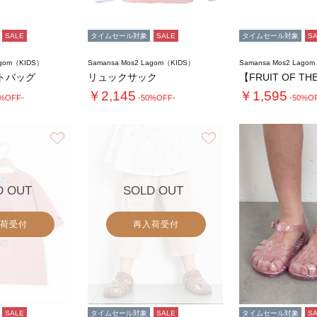
SALE
タイムセール対象
SALE
タイムセール対象
S
agom（KIDS）
Samansa Mos2 Lagom（KIDS）
Samansa Mos2 Lago
トバッグ
リュックサック
￥2,145
￥1,595
0%OFF-
-50%OFF-
-50%O
お気に入り
お気に入り
D OUT
SOLD OUT
荷受付
再入荷受付
SALE
タイムセール対象
SALE
タイムセール対象
S