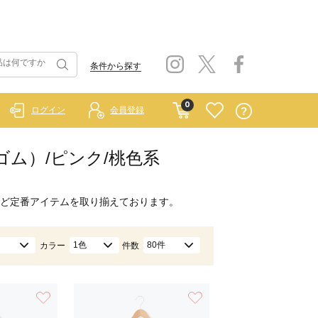
条件から探す
0
ログイン
会員登録
ラーゴム）/ピンク/桃色系
ど定番アイテムを取り揃えております。
1色
80件
カラー
件数
お気に入り
お気に入り