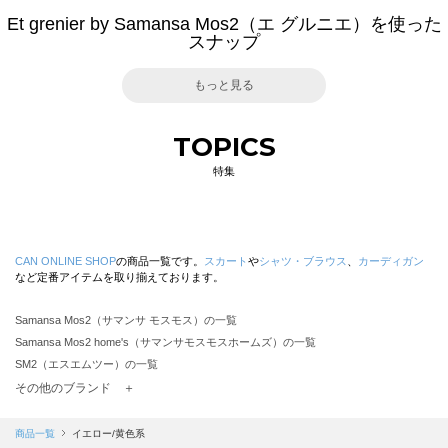
Et grenier by Samansa Mos2（エ グルニエ）を使った
スナップ
もっと見る
TOPICS
特集
CAN ONLINE SHOP
の商品一覧です。
スカート
や
シャツ・ブラウス
、
カーディガン
など定番アイテムを取り揃えております。
Samansa Mos2（サマンサ モスモス）の一覧
Samansa Mos2 home's（サマンサモスモスホームズ）の一覧
SM2（エスエムツー）の一覧
TSUHARU by Samansa Mos2（ツハルバイサマンサモスモス）の一覧
その他のブランド ＋
sm2rhythm（サマンサモスモス リズム）の一覧
Samansa Mos2 blue（サマンサモスモス ブルー）の一覧
商品一覧
イエロー/黄色系