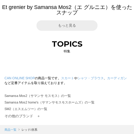
Et grenier by Samansa Mos2（エ グルニエ）を使った
スナップ
もっと見る
TOPICS
特集
CAN ONLINE SHOP
の商品一覧です。
スカート
や
シャツ・ブラウス
、
カーディガン
など定番アイテムを取り揃えております。
Samansa Mos2（サマンサ モスモス）の一覧
Samansa Mos2 home's（サマンサモスモスホームズ）の一覧
SM2（エスエムツー）の一覧
TSUHARU by Samansa Mos2（ツハルバイサマンサモスモス）の一覧
その他のブランド ＋
sm2rhythm（サマンサモスモス リズム）の一覧
Samansa Mos2 blue（サマンサモスモス ブルー）の一覧
商品一覧
レッド/赤系