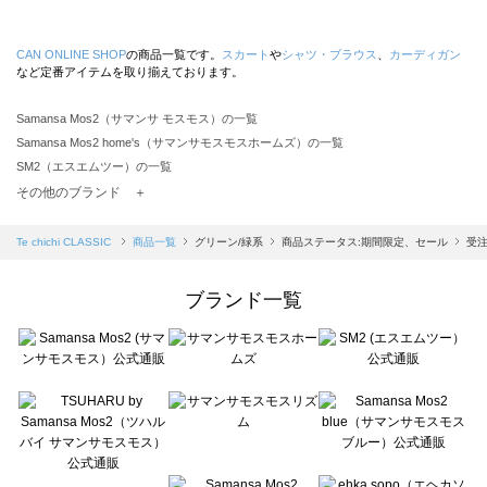
CAN ONLINE SHOP
の商品一覧です。
スカート
や
シャツ・ブラウス
、
カーディガン
など定番アイテムを取り揃えております。
Samansa Mos2（サマンサ モスモス）の一覧
Samansa Mos2 home's（サマンサモスモスホームズ）の一覧
SM2（エスエムツー）の一覧
TSUHARU by Samansa Mos2（ツハルバイサマンサモスモス）の一覧
その他のブランド ＋
sm2rhythm（サマンサモスモス リズム）の一覧
Samansa Mos2 blue（サマンサモスモス ブルー）の一覧
Te chichi CLASSIC
商品一覧
グリーン/緑系
商品ステータス:期間限定、セール
受
Samansa Mos2 Lagom（サマンサモスモス ラーゴム）の一覧
ehka sopo（エヘカソポ）の一覧
ブランド一覧
sō4ū（ソウフォーユー）の一覧
Te chichi（テチチ）の一覧
Te chichi CLASSIC（テチチ クラシック）の一覧
Te chichi TERRASSE（テチチ テラス）の一覧
Lugnoncure（ルノンキュール）の一覧
BETTY'S BLUE（べティーズブルー）の一覧
Wpc.（ワールドパーティー）の一覧