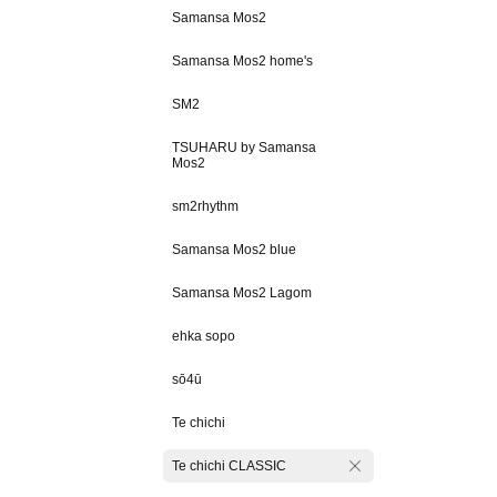
Samansa Mos2
Samansa Mos2 home's
SM2
TSUHARU by Samansa
Mos2
sm2rhythm
Samansa Mos2 blue
Samansa Mos2 Lagom
ehka sopo
sō4ū
Te chichi
Te chichi CLASSIC