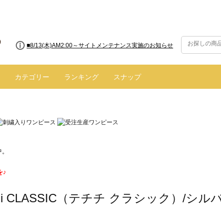
■8/13(木)AM2:00～サイトメンテナンス実施のお知らせ
カテゴリー
ランキング
スナップ
中。
を♪
hichi CLASSIC（テチチ クラシック）/シ