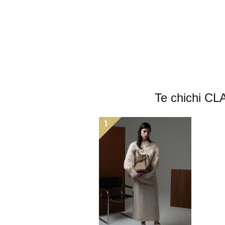
Te chic
1