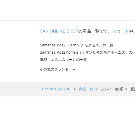
CAN ONLINE SHOP
の商品一覧です。
スカート
や
Samansa Mos2（サマンサ モスモス）の一覧
Samansa Mos2 home's（サマンサモスモスホームズ）の
SM2（エスエムツー）の一覧
TSUHARU by Samansa Mos2（ツハルバイサマンサモ
その他のブランド ＋
sm2rhythm（サマンサモスモス リズム）の一覧
Samansa Mos2 blue（サマンサモスモス ブルー）の一覧
Samansa Mos2 Lagom（サマンサモスモス ラーゴム）の
Te chichi CLASSIC
商品一覧
シルバー/銀系
受
ehka sopo（エヘカソポ）の一覧
sō4ū（ソウフォーユー）の一覧
Te chichi（テチチ）の一覧
Te chichi CLASSIC（テチチ クラシック）の一覧
Te chichi TERRASSE（テチチ テラス）の一覧
Lugnoncure（ルノンキュール）の一覧