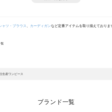
シャツ・ブラウス
、
カーディガン
など定番アイテムを取り揃えておりま
一覧
スモス）の一覧
一覧
注生産ワンピース
ブランド一覧