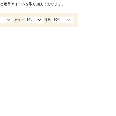
ど定番アイテムを取り揃えております。
1色
80件
カラー
件数