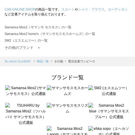
CAN ONLINE SHOP
の商品一覧です。
スカート
や
シャツ・ブラウス
、
カーディガン
など定番アイテムを取り揃えております。
Samansa Mos2（サマンサ モスモス）の一覧
Samansa Mos2 home's（サマンサモスモスホームズ）の一覧
SM2（エスエムツー）の一覧
TSUHARU by Samansa Mos2（ツハルバイサマンサモスモス）の一覧
その他のブランド ＋
sm2rhythm（サマンサモスモス リズム）の一覧
Samansa Mos2 blue（サマンサモスモス ブルー）の一覧
Te chichi CLASSIC
商品一覧
その他
受注生産ワンピース
Samansa Mos2 Lagom（サマンサモスモス ラーゴム）の一覧
ehka sopo（エヘカソポ）の一覧
ブランド一覧
sō4ū（ソウフォーユー）の一覧
Te chichi（テチチ）の一覧
Te chichi CLASSIC（テチチ クラシック）の一覧
Te chichi TERRASSE（テチチ テラス）の一覧
Lugnoncure（ルノンキュール）の一覧
BETTY'S BLUE（べティーズブルー）の一覧
Wpc.（ワールドパーティー）の一覧