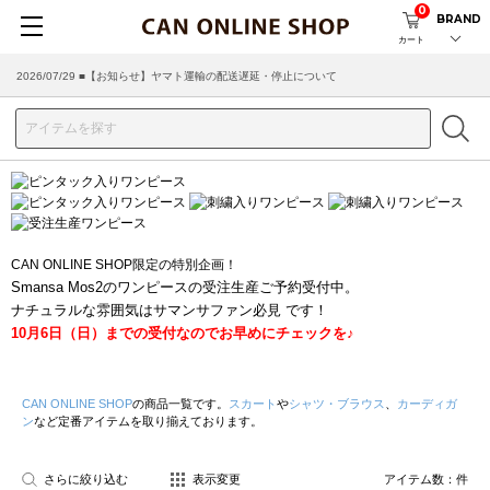
0
BRAND
カート
2026/07/29 ■【お知らせ】ヤマト運輸の配送遅延・停止について
CAN ONLINE SHOP限定の特別企画！
Smansa Mos2のワンピースの受注生産ご予約受付中。
ナチュラルな雰囲気はサマンサファン必見 です！
10月6日（日）までの受付なのでお早めにチェックを♪
CAN ONLINE SHOP
の商品一覧です。
スカート
や
シャツ・ブラウス
、
カーディガ
ン
など定番アイテムを取り揃えております。
さらに絞り込む
表示変更
アイテム数：
件