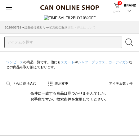
0
BRAND
カート
2026/07/29 ■【お知らせ】ヤマト運輸の配送遅延・停止について
2026/03/18 ■店舗受け取りサービスのご案内
ワンピース
の商品一覧です。他にも
スカート
や
シャツ・ブラウス
、
カーディガン
な
どの商品を取り揃えております。
さらに絞り込む
表示変更
アイテム数：
件
条件に一致する商品は見つかりませんでした。
お手数ですが、検索条件を変更してください。