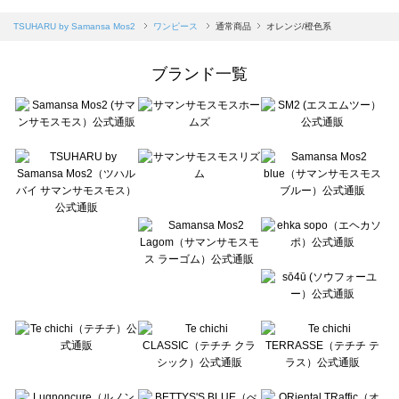
sm2rhythm（サマンサモスモス リズム）のワンピース一覧
Samansa Mos2 blue（サマンサモスモス ブルー）のワンピース一覧
TSUHARU by Samansa Mos2
ワンピース
通常商品
オレンジ/橙色系
Samansa Mos2 Lagom（サマンサモスモス ラーゴム）のワンピース一覧
ehka sopo（エヘカソポ）のワンピース一覧
ブランド一覧
sō4ū（ソウフォーユー）のワンピース一覧
Te chichi（テチチ）のワンピース一覧
Te chichi CLASSIC（テチチ クラシック）のワンピース一覧
Te chichi TERRASSE（テチチ テラス）のワンピース一覧
Lugnoncure（ルノンキュール）のワンピース一覧
BETTY'S BLUE（べティーズブルー）のワンピース一覧
Wpc.（ワールドパーティー）のワンピース一覧