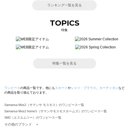
ランキング一覧を見る
TOPICS
特集
特集一覧を見る
ワンピース
の商品一覧です。他にも
スカート
や
シャツ・ブラウス
、
カーディガン
など
の商品を取り揃えております。
Samansa Mos2（サマンサ モスモス）のワンピース一覧
Samansa Mos2 home's（サマンサモスモスホームズ）のワンピース一覧
SM2（エスエムツー）のワンピース一覧
TSUHARU by Samansa Mos2（ツハルバイサマンサモスモス）のワンピース一覧
その他のブランド ＋