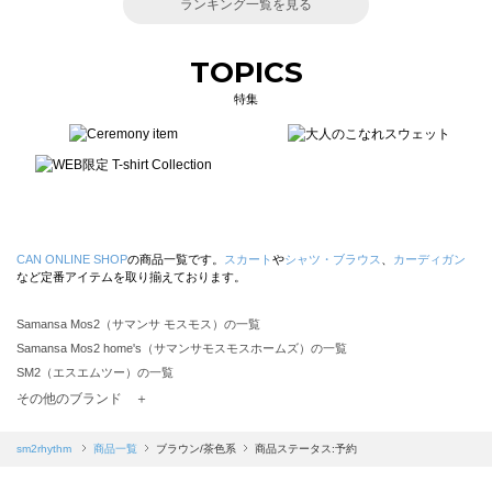
ランキング一覧を見る
TOPICS
特集
CAN ONLINE SHOP
の商品一覧です。
スカート
や
シャツ・ブラウス
、
カーディガン
など定番アイテムを取り揃えております。
Samansa Mos2（サマンサ モスモス）の一覧
Samansa Mos2 home's（サマンサモスモスホームズ）の一覧
SM2（エスエムツー）の一覧
TSUHARU by Samansa Mos2（ツハルバイサマンサモスモス）の一覧
その他のブランド ＋
sm2rhythm（サマンサモスモス リズム）の一覧
Samansa Mos2 blue（サマンサモスモス ブルー）の一覧
sm2rhythm
商品一覧
ブラウン/茶色系
商品ステータス:予約
Samansa Mos2 Lagom（サマンサモスモス ラーゴム）の一覧