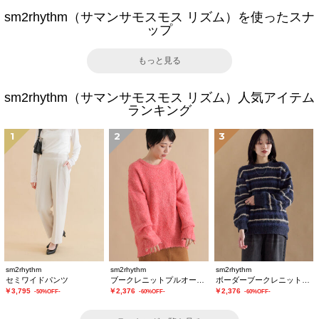
sm2rhythm（サマンサモスモス リズム）を使ったスナ
ップ
もっと見る
sm2rhythm（サマンサモスモス リズム）人気アイテム
ランキング
1
2
3
sm2rhythm
sm2rhythm
sm2rhythm
セミワイドパンツ
ブークレニットプルオーバー
ボーダーブークレニットプルオーバー
￥3,795
￥2,376
￥2,376
-50%OFF-
-60%OFF-
-60%OFF-