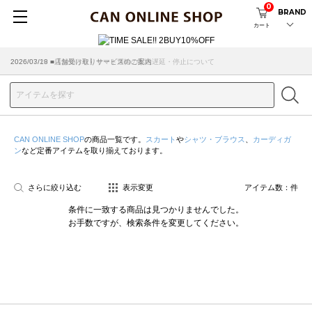
0
BRAND
カート
2026/07/29 ■【お知らせ】ヤマト運輸の配送遅延・停止について
2026/03/18 ■店舗受け取りサービスのご案内
CAN ONLINE SHOP
の商品一覧です。
スカート
や
シャツ・ブラウス
、
カーディガ
ン
など定番アイテムを取り揃えております。
さらに絞り込む
表示変更
アイテム数：
件
条件に一致する商品は見つかりませんでした。
お手数ですが、検索条件を変更してください。