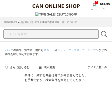
0
BRAND
カート
2026/07/29 ■【お知らせ】ヤマト運輸の配送遅延・停止について
2026/03/18 ■店舗受け取りサービスのご案内
バッグ
の商品一覧です。他にも
スカート
や
シャツ・ブラウス
、
カーディガン
などの
商品を取り揃えております。
さらに絞り込む
表示変更
アイテム数：
件
条件に一致する商品は見つかりませんでした。
お手数ですが、検索条件を変更してください。