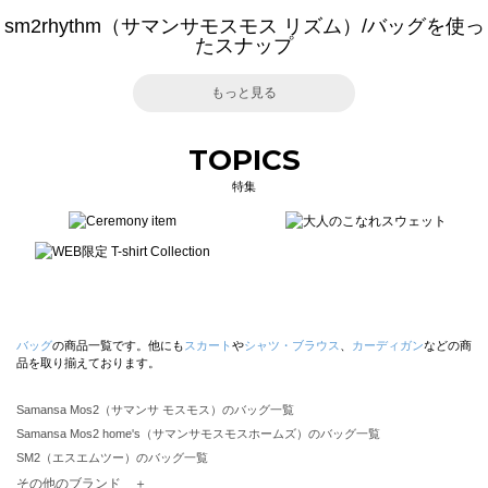
sm2rhythm（サマンサモスモス リズム）/バッグを使っ
たスナップ
もっと見る
TOPICS
特集
バッグ
の商品一覧です。他にも
スカート
や
シャツ・ブラウス
、
カーディガン
などの商
品を取り揃えております。
Samansa Mos2（サマンサ モスモス）のバッグ一覧
Samansa Mos2 home's（サマンサモスモスホームズ）のバッグ一覧
SM2（エスエムツー）のバッグ一覧
TSUHARU by Samansa Mos2（ツハルバイサマンサモスモス）のバッグ一覧
その他のブランド ＋