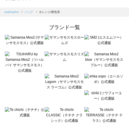
sm2rhythm（サマンサモスモス リズム）のバッグ一覧
Samansa Mos2 blue（サマンサモスモス ブルー）のバッグ一覧
sm2rhythm
バッグ
オレンジ/橙色系
Samansa Mos2 Lagom（サマンサモスモス ラーゴム）のバッグ一覧
ehka sopo（エヘカソポ）のバッグ一覧
ブランド一覧
sō4ū（ソウフォーユー）のバッグ一覧
Te chichi（テチチ）のバッグ一覧
Te chichi CLASSIC（テチチ クラシック）のバッグ一覧
Te chichi TERRASSE（テチチ テラス）のバッグ一覧
Lugnoncure（ルノンキュール）のバッグ一覧
BETTY'S BLUE（べティーズブルー）のバッグ一覧
Wpc.（ワールドパーティー）のバッグ一覧