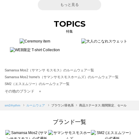
もっと見る
TOPICS
特集
Samansa Mos2（サマンサ モスモス）のルームウェア一覧
Samansa Mos2 home's（サマンサモスモスホームズ）のルームウェア一覧
SM2（エスエムツー）のルームウェア一覧
TSUHARU by Samansa Mos2（ツハルバイサマンサモスモス）のルームウェア一覧
その他のブランド ＋
sm2rhythm（サマンサモスモス リズム）のルームウェア一覧
Samansa Mos2 blue（サマンサモスモス ブルー）のルームウェア一覧
sm2rhythm
ルームウェア
ブラウン/茶色系
商品ステータス:期間限定、セール
Samansa Mos2 Lagom（サマンサモスモス ラーゴム）のルームウェア一覧
ehka sopo（エヘカソポ）のルームウェア一覧
ブランド一覧
sō4ū（ソウフォーユー）のルームウェア一覧
Te chichi（テチチ）のルームウェア一覧
Te chichi CLASSIC（テチチ クラシック）のルームウェア一覧