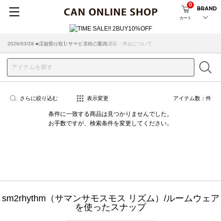
0
BRAND
カート
2026/07/29 ■【お知らせ】ヤマト運輸の配送遅延・停止について
2026/03/18 ■店舗受け取りサービスのご案内
さらに絞り込む
表示変更
アイテム数：
件
条件に一致する商品は見つかりませんでした。
お手数ですが、検索条件を変更してください。
sm2rhythm（サマンサモスモス リズム）/ルームウェア
を使ったスナップ