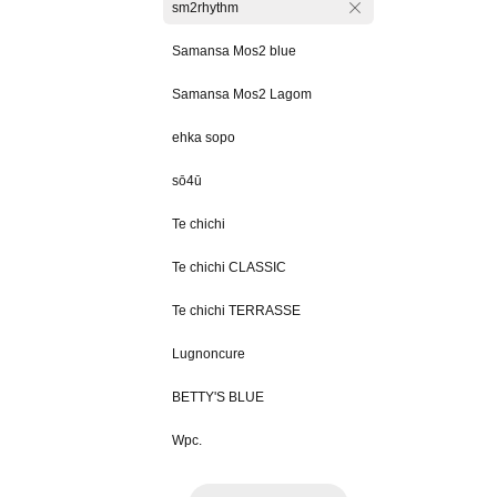
sm2rhythm
Samansa Mos2 blue
Samansa Mos2 Lagom
ehka sopo
sō4ū
Te chichi
Te chichi CLASSIC
Te chichi TERRASSE
Lugnoncure
BETTY'S BLUE
Wpc.