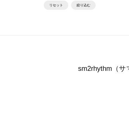
リセット
絞り込む
sm2rhyth