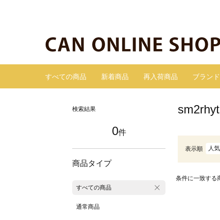
すべての商品
新着商品
再入荷商品
ブランド
sm2r
検索結果
0
件
人気
表示順
商品タイプ
条件に一致する
すべての商品
通常商品