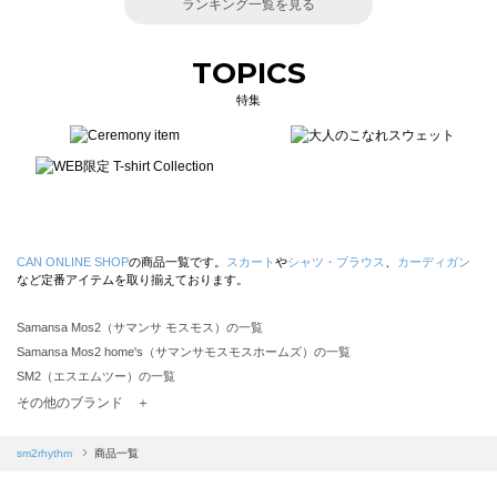
ランキング一覧を見る
TOPICS
特集
CAN ONLINE SHOP
の商品一覧です。
スカート
や
シャツ・ブラウス
、
カーディガン
など定番アイテムを取り揃えております。
Samansa Mos2（サマンサ モスモス）の一覧
Samansa Mos2 home's（サマンサモスモスホームズ）の一覧
SM2（エスエムツー）の一覧
TSUHARU by Samansa Mos2（ツハルバイサマンサモスモス）の一覧
その他のブランド ＋
sm2rhythm（サマンサモスモス リズム）の一覧
Samansa Mos2 blue（サマンサモスモス ブルー）の一覧
sm2rhythm
商品一覧
Samansa Mos2 Lagom（サマンサモスモス ラーゴム）の一覧