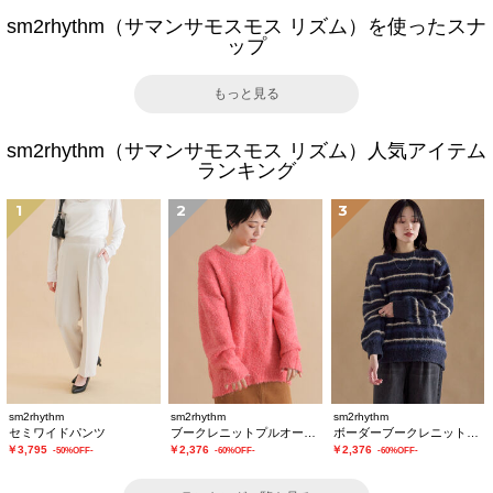
sm2rhythm（サマンサモスモス リズム）を使ったスナ
ップ
もっと見る
sm2rhythm（サマンサモスモス リズム）人気アイテム
ランキング
1
2
3
sm2rhythm
sm2rhythm
sm2rhythm
セミワイドパンツ
ブークレニットプルオーバー
ボーダーブークレニットプルオーバー
￥3,795
￥2,376
￥2,376
-50%OFF-
-60%OFF-
-60%OFF-