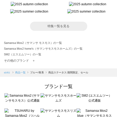
特集一覧を見る
Samansa Mos2（サマンサ モスモス）の一覧
Samansa Mos2 home's（サマンサモスモスホームズ）の一覧
SM2（エスエムツー）の一覧
TSUHARU by Samansa Mos2（ツハルバイサマンサモスモス）の一覧
その他のブランド ＋
sm2rhythm（サマンサモスモス リズム）の一覧
Samansa Mos2 blue（サマンサモスモス ブルー）の一覧
sō4ū
商品一覧
ブルー/青系
商品ステータス:期間限定、セール
Samansa Mos2 Lagom（サマンサモスモス ラーゴム）の一覧
ehka sopo（エヘカソポ）の一覧
ブランド一覧
sō4ū（ソウフォーユー）の一覧
Te chichi（テチチ）の一覧
Te chichi CLASSIC（テチチ クラシック）の一覧
Te chichi TERRASSE（テチチ テラス）の一覧
Lugnoncure（ルノンキュール）の一覧