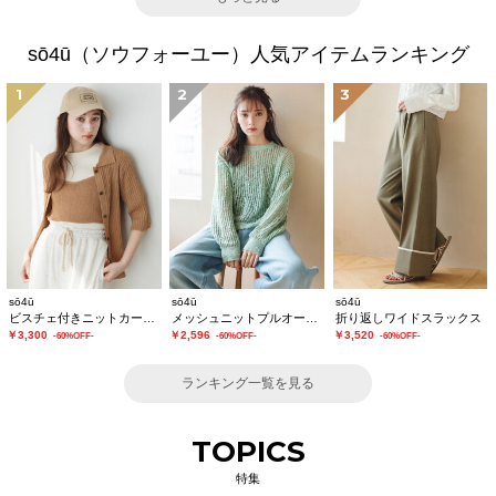
sō4ū（ソウフォーユー）人気アイテムランキング
1
2
3
sō4ū
sō4ū
sō4ū
ビスチェ付きニットカーディガン
メッシュニットプルオーバー
折り返しワイドスラックス
￥3,300
￥2,596
￥3,520
-60%OFF-
-60%OFF-
-60%OFF-
ランキング一覧を見る
TOPICS
特集