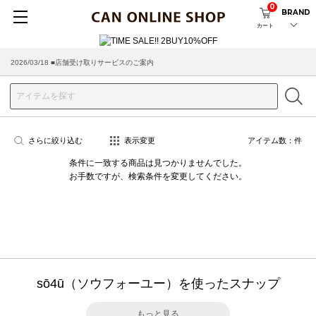
0
BRAND
カート
2026/08/04 ■8/13(木)AM2:00～サイトメンテナンス実施のお知らせ
2026/03/18 ■店舗受け取りサービスのご案内
さらに絞り込む
表示変更
アイテム数：
件
条件に一致する商品は見つかりませんでした。
お手数ですが、検索条件を変更してください。
sō4ū（ソウフォーユー）を使ったスナップ
もっと見る