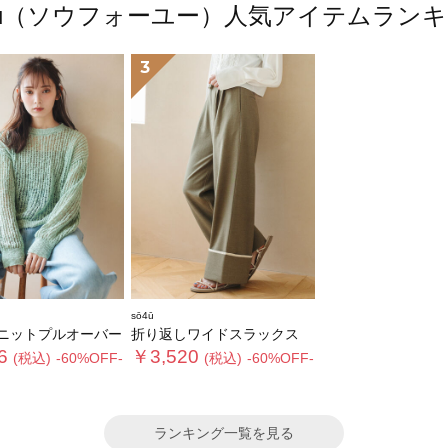
4ū（ソウフォーユー）人気アイテムラン
3
sō4ū
ニットプルオーバー
折り返しワイドスラックス
6
￥3,520
(税込)
-60%OFF-
(税込)
-60%OFF-
ランキング一覧を見る