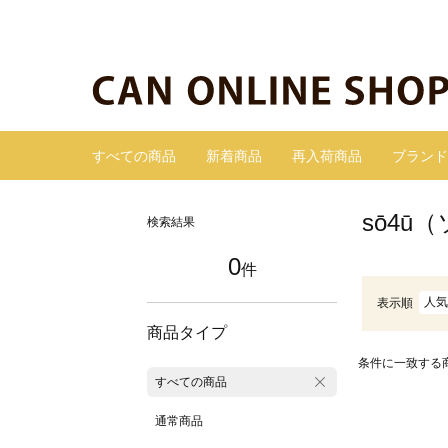
すべての商品
新着商品
再入荷商品
ブランド
sō4ū
検索結果
0
件
人気
表示順
商品タイプ
条件に一致する
すべての商品
通常商品