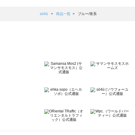
Samansa Mos2 blue（サマンサモスモス ブルー）の一覧
Samansa Mos2 Lagom（サマンサモスモス ラーゴム）の
sō4ū
商品一覧
ブルー/青系
ehka sopo（エヘカソポ）の一覧
sō4ū（ソウフォーユー）の一覧
Te chichi（テチチ）の一覧
Te chichi CLASSIC（テチチ クラシック）の一覧
Te chichi TERRASSE（テチチ テラス）の一覧
Lugnoncure（ルノンキュール）の一覧
BETTY'S BLUE（べティーズブルー）の一覧
Wpc.（ワールドパーティー）の一覧