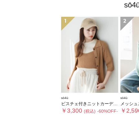
sō
1
2
sō4ū
sō4ū
ビスチェ付きニットカーディガン
メッシュ
￥3,300
￥2,59
(税込)
-60%OFF-