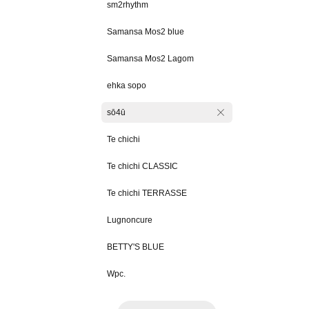
sm2rhythm
Samansa Mos2 blue
Samansa Mos2 Lagom
ehka sopo
sō4ū
Te chichi
Te chichi CLASSIC
Te chichi TERRASSE
Lugnoncure
BETTY'S BLUE
Wpc.