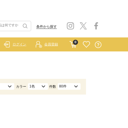
条件から探す
0
ログイン
会員登録
1色
80件
カラー
件数