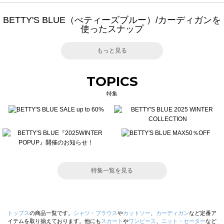
BETTY'S BLUE（べティーズブルー）/カーディガンを
使ったスナップ
もっと見る
TOPICS
特集
特集一覧を見る
トップス
の商品一覧です。
シャツ・ブラウス
や
カットソー
、
カーディガン
など定番ア
イテムを取り揃えております。他にも
スカート
や
ワンピース
、
ニット・セーター
など