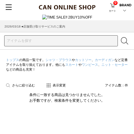
0
BRAND
カート
2026/03/18 ■店舗受け取りサービスのご案内
トップス
の商品一覧です。
シャツ・ブラウス
や
カットソー
、
カーディガン
など定番
アイテムを取り揃えております。他にも
スカート
や
ワンピース
、
ニット・セーター
などの商品も充実！
さらに絞り込む
表示変更
アイテム数：
件
条件に一致する商品は見つかりませんでした。
お手数ですが、検索条件を変更してください。