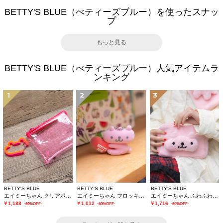
BETTY'S BLUE（べティーズブルー）を使ったスナッ
プ
もっと見る
BETTY'S BLUE（べティーズブルー）人気アイテムラ
ンキング
1
2
3
BETTY'S BLUE
BETTY'S BLUE
BETTY'S BLUE
エイミーちゃん クリアポーチ
エイミーちゃん フロッキーチャーム
エイミーちゃん ふわふわショルダーバッグ
￥1,188
￥1,012
￥1,716
-60%OFF-
-60%OFF-
-60%OFF-