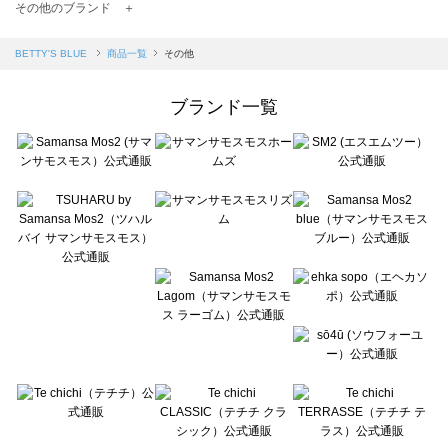
TSUHARU by Samansa Mos2（ツハルバイサマンサモスモス）の一覧
その他のブランド ＋
sm2rhythm（サマンサモスモス リズム）の一覧
Samansa Mos2 blue（サマンサモスモス ブルー）の一覧
BETTY'S BLUE
商品一覧
その他
Samansa Mos2 Lagom（サマンサモスモス ラーゴム）の一覧
ehka sopo（エヘカソポ）の一覧
ブランド一覧
sō4ū（ソウフォーユー）の一覧
Te chichi（テチチ）の一覧
Te chichi CLASSIC（テチチ クラシック）の一覧
Te chichi TERRASSE（テチチ テラス）の一覧
Lugnoncure（ルノンキュール）の一覧
BETTY'S BLUE（べティーズブルー）の一覧
Wpc.（ワールドパーティー）の一覧