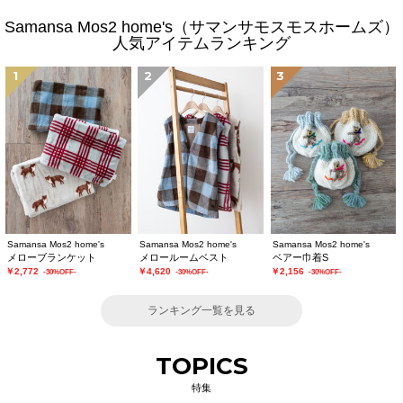
Samansa Mos2 home's（サマンサモスモスホームズ）
人気アイテムランキング
1
2
3
Samansa Mos2 home's
Samansa Mos2 home's
Samansa Mos2 home's
メローブランケット
メロールームベスト
ベアー巾着S
￥2,772
￥4,620
￥2,156
-30%OFF-
-30%OFF-
-30%OFF-
ランキング一覧を見る
TOPICS
特集