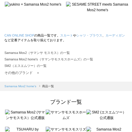
CAN ONLINE SHOP
の商品一覧です。
スカート
や
シャツ・ブラウス
、
カーディガン
など定番アイテムを取り揃えております。
Samansa Mos2（サマンサ モスモス）の一覧
Samansa Mos2 home's（サマンサモスモスホームズ）の一覧
SM2（エスエムツー）の一覧
TSUHARU by Samansa Mos2（ツハルバイサマンサモスモス）の一覧
その他のブランド ＋
sm2rhythm（サマンサモスモス リズム）の一覧
Samansa Mos2 blue（サマンサモスモス ブルー）の一覧
Samansa Mos2 home's
商品一覧
Samansa Mos2 Lagom（サマンサモスモス ラーゴム）の一覧
ehka sopo（エヘカソポ）の一覧
ブランド一覧
sō4ū（ソウフォーユー）の一覧
Te chichi（テチチ）の一覧
Te chichi CLASSIC（テチチ クラシック）の一覧
Te chichi TERRASSE（テチチ テラス）の一覧
Lugnoncure（ルノンキュール）の一覧