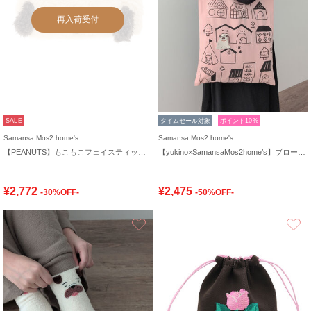
再入荷受付
SALE
タイムセール対象
ポイント10%
Samansa Mos2 home's
Samansa Mos2 home's
【PEANUTS】もこもこフェイスティッシュケースカバー
【yukino×SamansaMos2home’s】ブローチ付バッグ
¥2,772
¥2,475
-30%OFF-
-50%OFF-
お気に入り