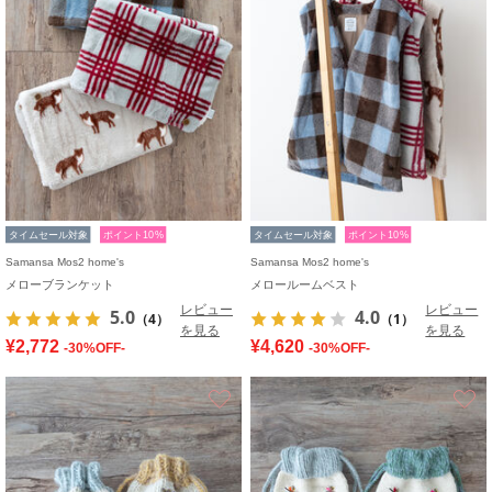
タイムセール対象
ポイント10%
タイムセール対象
ポイント10%
Samansa Mos2 home's
Samansa Mos2 home's
メローブランケット
メロールームベスト
レビュー
レビュー
5.0
4.0
（4）
（1）
を見る
を見る
¥2,772
¥4,620
-30%OFF-
-30%OFF-
お気に入り