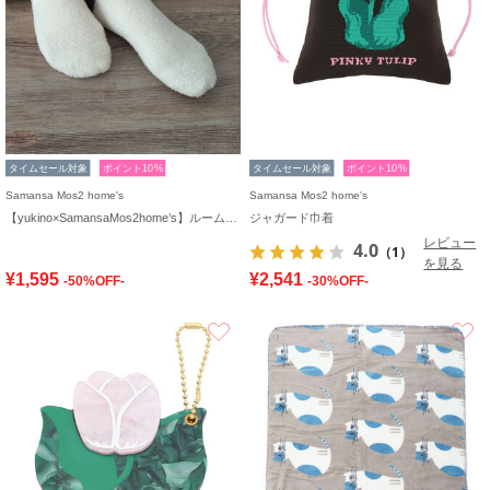
タイムセール対象
ポイント10%
タイムセール対象
ポイント10%
Samansa Mos2 home's
Samansa Mos2 home's
【yukino×SamansaMos2home’s】ルームソックス
ジャガード巾着
レビュー
4.0
（1）
を見る
¥1,595
¥2,541
-50%OFF-
-30%OFF-
お気に入り