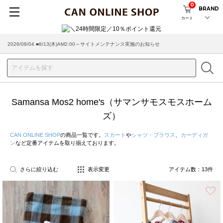
0
BRAND
カート
2026/08/04 ■8/13(木)AM2:00～サイトメンテナンス実施のお知らせ
Samansa Mos2 home's（サマンサモスモスホーム
ズ）
CAN ONLINE SHOP
の商品一覧です。
スカート
や
シャツ・ブラウス
、
カーディガ
ン
など定番アイテムを取り揃えております。
さらに絞り込む
表示変更
アイテム数：
13
件
お気に入り