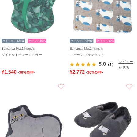
タイムセール対象
ポイント10%
タイムセール対象
ポイント10%
Samansa Mos2 home's
Samansa Mos2 home's
ダイカットチャームミラー
コピーヌ ブランケット
レビュー
5.0
（1）
を見る
¥1,540
¥2,772
-30%OFF-
-30%OFF-
お気に入り