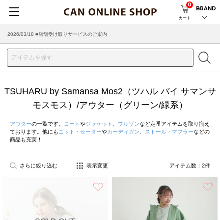
0
BRAND
カート
2026/03/18 ■店舗受け取りサービスのご案内
TSUHARU by Samansa Mos2（ツハル バイ サマンサ
モスモス）/アウター（グリーン/緑系）
アウター
の一覧です。
コート
や
ジャケット
、
ブルゾン
など定番アイテムを取り揃え
ております。他にも
ニット・セーター
や
カーディガン
、
ストール・マフラー
などの
商品も充実！
さらに絞り込む
表示変更
アイテム数：
2
件
お気に入り