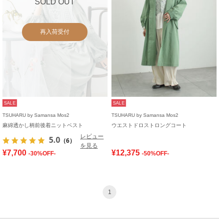
SOLD OUT
再入荷受付
SALE
SALE
TSUHARU by Samansa Mos2
TSUHARU by Samansa Mos2
麻綿透かし柄前後着ニットベスト
ウエストドロストロングコート
レビュー
5.0
（6）
を見る
¥7,700
¥12,375
-30%OFF-
-50%OFF-
1