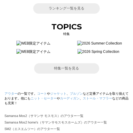
ランキング一覧を見る
TOPICS
特集
特集一覧を見る
アウター
の一覧です。
コート
や
ジャケット
、
ブルゾン
など定番アイテムを取り揃えて
おります。他にも
ニット・セーター
や
カーディガン
、
ストール・マフラー
などの商品
も充実！
Samansa Mos2（サマンサ モスモス）のアウター一覧
Samansa Mos2 home's（サマンサモスモスホームズ）のアウター一覧
SM2（エスエムツー）のアウター一覧