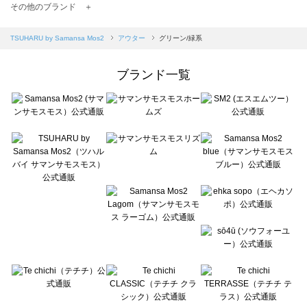
TSUHARU by Samansa Mos2（ツハルバイサマンサモスモス）のアウター一覧
その他のブランド ＋
sm2rhythm（サマンサモスモス リズム）のアウター一覧
Samansa Mos2 blue（サマンサモスモス ブルー）のアウター一覧
TSUHARU by Samansa Mos2
アウター
グリーン/緑系
Samansa Mos2 Lagom（サマンサモスモス ラーゴム）のアウター一覧
ehka sopo（エヘカソポ）のアウター一覧
ブランド一覧
sō4ū（ソウフォーユー）のアウター一覧
Te chichi（テチチ）のアウター一覧
Te chichi CLASSIC（テチチ クラシック）のアウター一覧
Te chichi TERRASSE（テチチ テラス）のアウター一覧
Lugnoncure（ルノンキュール）のアウター一覧
BETTY'S BLUE（べティーズブルー）のアウター一覧
Wpc.（ワールドパーティー）のアウター一覧