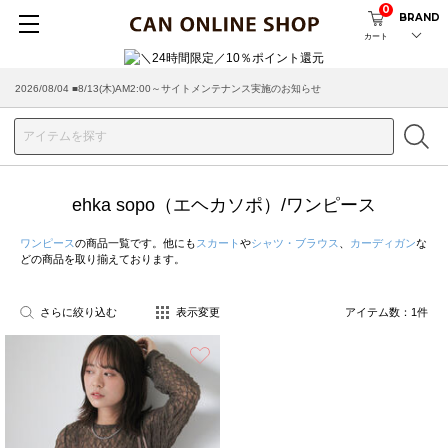
0
BRAND
カート
2026/08/04 ■8/13(木)AM2:00～サイトメンテナンス実施のお知らせ
ehka sopo（エヘカソポ）/ワンピース
ワンピース
の商品一覧です。他にも
スカート
や
シャツ・ブラウス
、
カーディガン
な
どの商品を取り揃えております。
さらに絞り込む
表示変更
アイテム数：
1
件
お気に入り