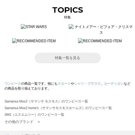
TOPICS
特集
特集一覧を見る
ワンピース
の商品一覧です。他にも
スカート
や
シャツ・ブラウス
、
カーディガン
など
の商品を取り揃えております。
Samansa Mos2（サマンサ モスモス）のワンピース一覧
Samansa Mos2 home's（サマンサモスモスホームズ）のワンピース一覧
SM2（エスエムツー）のワンピース一覧
TSUHARU by Samansa Mos2（ツハルバイサマンサモスモス）のワンピース一覧
その他のブランド ＋
sm2rhythm（サマンサモスモス リズム）のワンピース一覧
Samansa Mos2 blue（サマンサモスモス ブルー）のワンピース一覧