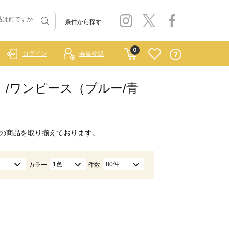
条件から探す
0
ログイン
会員登録
ルー）/ワンピース（ブルー/青
の商品を取り揃えております。
1色
80件
カラー
件数