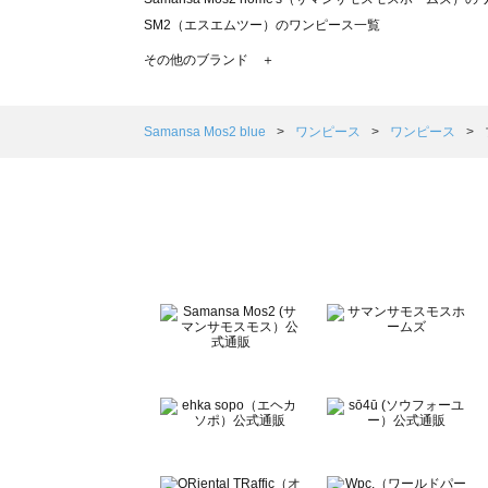
SM2（エスエムツー）のワンピース一覧
TSUHARU by Samansa Mos2（ツハルバイサマンサ
その他のブランド ＋
sm2rhythm（サマンサモスモス リズム）のワンピース一覧
Samansa Mos2 blue（サマンサモスモス ブルー）のワ
Samansa Mos2 Lagom（サマンサモスモス ラーゴム
Samansa Mos2 blue
ワンピース
ワンピース
ehka sopo（エヘカソポ）のワンピース一覧
sō4ū（ソウフォーユー）のワンピース一覧
Te chichi（テチチ）のワンピース一覧
Te chichi CLASSIC（テチチ クラシック）のワンピース一
Te chichi TERRASSE（テチチ テラス）のワンピース一覧
Lugnoncure（ルノンキュール）のワンピース一覧
BETTY'S BLUE（べティーズブルー）のワンピース一覧
Wpc.（ワールドパーティー）のワンピース一覧