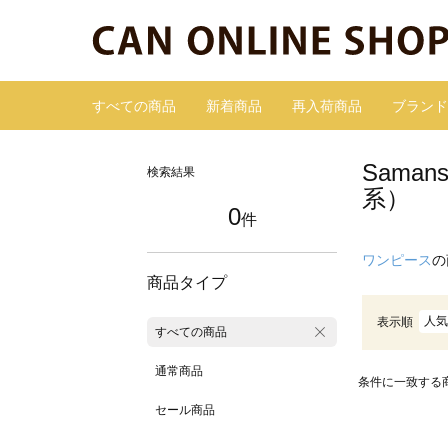
すべての商品
新着商品
再入荷商品
ブランド
Sama
検索結果
系）
0
件
ワンピース
の
商品タイプ
人気
表示順
すべての商品
通常商品
条件に一致する
セール商品