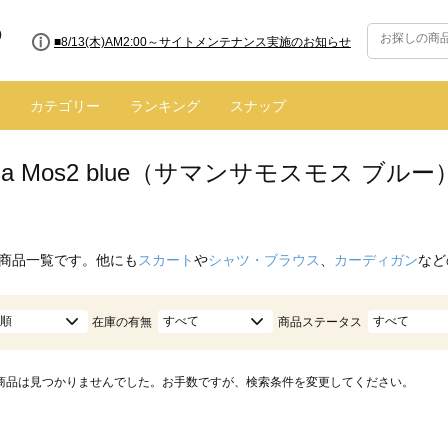
■8/13(木)AM2:00～サイトメンテナンス実施のお知らせ
カテゴリー
ランキング
スナップ
nsa Mos2 blue（サマンサモスモス ブ
商品一覧です。他にも
スカート
や
シャツ・ブラウス
、
カーディガン
など
順
すべて
すべて
在庫の有無
商品ステータス
商品は見つかりませんでした。お手数ですが、検索条件を変更してください。