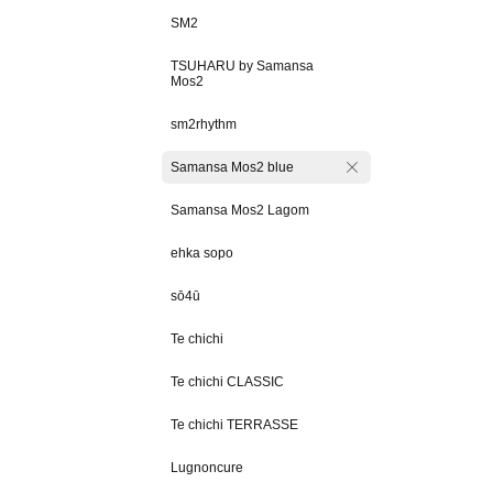
SM2
TSUHARU by Samansa
Mos2
sm2rhythm
Samansa Mos2 blue
Samansa Mos2 Lagom
ehka sopo
sō4ū
Te chichi
Te chichi CLASSIC
Te chichi TERRASSE
Lugnoncure