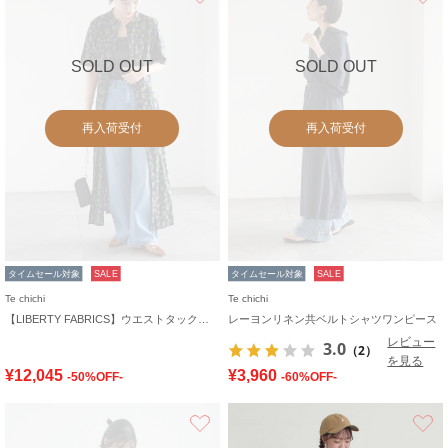
SOLD OUT
SOLD OUT
再入荷受付
再入荷受付
タイムセール対象
SALE
タイムセール対象
SALE
Te chichi
Te chichi
【LIBERTY FABRICS】ウエストタックワンピース
レーヨンリネン共ベルトシャツワンピース
レビュー
3.0
（2）
を見る
¥12,045
¥3,960
-50%OFF-
-60%OFF-
お気に入り