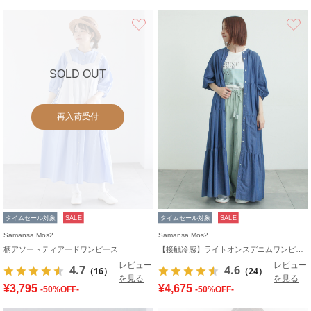
お気に入り
SOLD OUT
再入荷受付
タイムセール対象
SALE
タイムセール対象
SALE
Samansa Mos2
Samansa Mos2
柄アソートティアードワンピース
【接触冷感】ライトオンスデニムワンピース
レビュー
レビュー
4.7
4.6
（16）
（24）
を見る
を見る
¥3,795
¥4,675
-50%OFF-
-50%OFF-