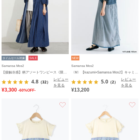
タイムセール対象
SALE
NEW
Samansa Mos2
Samansa Mos2
【接触冷感】柄アソートワンピース《限定カラーあり》
〈M〉【kazumi×Samansa Mos2】キャミワンピース《WEB限定カラーあり》
レビュー
レビュー
4.8
5.0
（32）
（2）
を見る
を見る
¥3,300
¥13,200
-60%OFF-
お気に入り