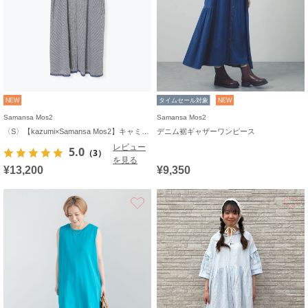
NEW
タイムセール対象
NEW
Samansa Mos2
Samansa Mos2
〈S〉【kazumi×Samansa Mos2】キャミワンピース《WEB限定カラーあり》
デニム裾ギャザーワンピース
レビュー
5.0
（3）
を見る
¥13,200
¥9,350
お気に入り