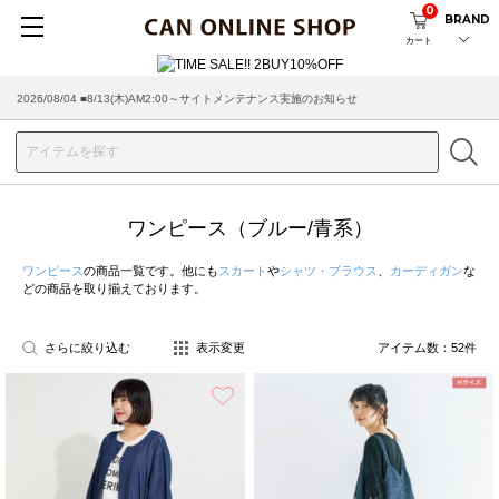
0
BRAND
カート
2026/07/29 ■【お知らせ】ヤマト運輸の配送遅延・停止について
ワンピース（ブルー/青系）
ワンピース
の商品一覧です。他にも
スカート
や
シャツ・ブラウス
、
カーディガン
な
どの商品を取り揃えております。
さらに絞り込む
表示変更
アイテム数：
52
件
お気に入り