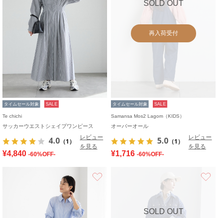
SOLD OUT
再入荷受付
タイムセール対象
SALE
タイムセール対象
SALE
Te chichi
Samansa Mos2 Lagom（KIDS）
サッカーウエストシェイプワンピース
オーバーオール
レビュー
レビュー
4.0
5.0
（1）
（1）
を見る
を見る
¥4,840
¥1,716
-60%OFF-
-60%OFF-
お気に入り
SOLD OUT