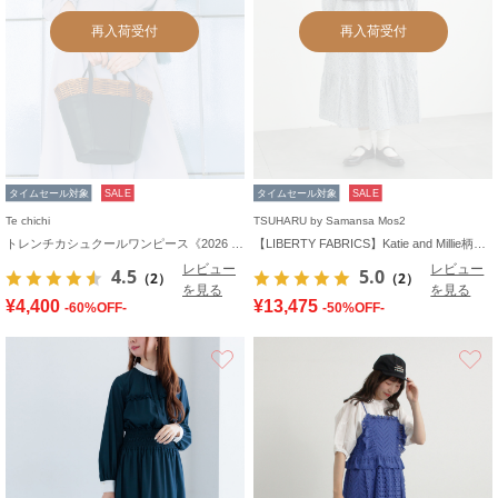
再入荷受付
再入荷受付
タイムセール対象
SALE
タイムセール対象
SALE
Te chichi
TSUHARU by Samansa Mos2
トレンチカシュクールワンピース《2026 spring catalog item》
【LIBERTY FABRICS】Katie and Millie柄襟付ワンピース
レビュー
レビュー
4.5
5.0
（2）
（2）
を見る
を見る
¥4,400
¥13,475
-60%OFF-
-50%OFF-
お気に入り