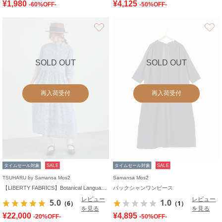
¥1,980
¥4,125
-60%OFF-
-50%OFF-
お気に入り
SOLD OUT
SOLD OUT
再入荷受付
再入荷受付
タイムセール対象
SALE
タイムセール対象
SALE
TSUHARU by Samansa Mos2
Samansa Mos2
【LIBERTY FABRICS】Botanical Language柄ワンピース
バックシャンワンピース
レビュー
レビュー
5.0
1.0
（6）
（1）
を見る
を見る
¥22,000
¥4,895
-20%OFF-
-50%OFF-