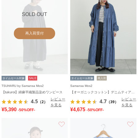
SOLD OUT
再入荷受付
タイムセール対象
SALE
タイムセール対象
再入荷
TSUHARU by Samansa Mos2
Samansa Mos2
【tukuroi】綿麻平織製品染めワンピース
【オーガニックコットン】デニムティアードワンピース
レビュー
レビュー
4.5
4.7
（2）
（39）
を見る
を見る
¥5,390
¥4,675
-50%OFF-
-50%OFF-
お気に入り