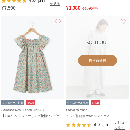
4.6
（31）
を見る
¥7,590
¥1,980
-60%OFF-
お気に入り
SOLD OUT
再入荷受付
タイムセール対象
SALE
タイムセール対象
SALE
Samansa Mos2 Lagom（KIDS）
Samansa Mos2
【140・150】シャーリング花柄ワンピース
ビッグ襟前後2WAYワンピース
レビュー
4.7
（19）
を見る