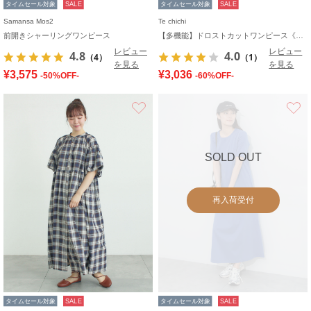
タイムセール対象
SALE
タイムセール対象
SALE
Samansa Mos2
Te chichi
前開きシャーリングワンピース
【多機能】ドロストカットワンピース《2026 SUMMER LOOK item》
レビュー
レビュー
4.8
4.0
（4）
（1）
を見る
を見る
¥3,575
¥3,036
-50%OFF-
-60%OFF-
お気に入り
SOLD OUT
再入荷受付
タイムセール対象
SALE
タイムセール対象
SALE