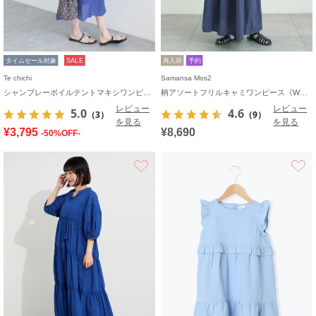
タイムセール対象
SALE
再入荷
予約
Te chichi
Samansa Mos2
シャンブレーボイルテントマキシワンピース
柄アソートフリルキャミワンピース《WEB限定カラーあり》
レビュー
レビュー
5.0
4.6
（3）
（9）
を見る
を見る
¥3,795
¥8,690
-50%OFF-
お気に入り