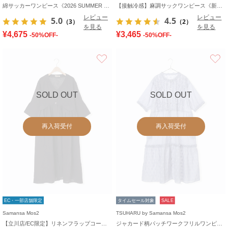
綿サッカーワンピース《2026 SUMMER LOOK item》
【接触冷感】麻調サックワンピース《新色追加》
レビュー
レビュー
5.0
4.5
（3）
（2）
を見る
を見る
¥4,675
¥3,465
-50%OFF-
-50%OFF-
お気に入り
SOLD OUT
SOLD OUT
再入荷受付
再入荷受付
EC・一部店舗限定
タイムセール対象
SALE
Samansa Mos2
TSUHARU by Samansa Mos2
【立川店/EC限定】リネンフラップコートワンピース
ジャカード柄パッチワークフリルワンピース