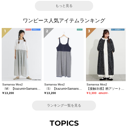
もっと見る
ワンピース人気アイテムランキング
1
2
3
Samansa Mos2
Samansa Mos2
Samansa Mos2
〈M〉【kazumi×Samansa Mos2】キャミワンピース《WEB限定カラーあり》
〈S〉【kazumi×Samansa Mos2】キャミワンピース《WEB限定カラーあり》
【接触冷感】柄アソートワンピース《限定カラーあり》
￥13,200
￥13,200
￥3,300
-60%OFF-
ランキング一覧を見る
TOPICS