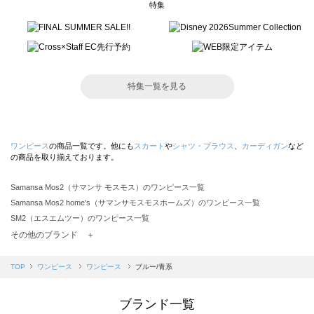
特集
特集一覧を見る
ワンピース
の商品一覧です。他にも
スカート
や
シャツ・ブラウス
、
カーディガン
など
の商品を取り揃えております。
Samansa Mos2（サマンサ モスモス）のワンピース一覧
Samansa Mos2 home's（サマンサモスモスホームズ）のワンピース一覧
SM2（エスエムツー）のワンピース一覧
TSUHARU by Samansa Mos2（ツハルバイサマンサモスモス）のワンピース一覧
その他のブランド ＋
sm2rhythm（サマンサモスモス リズム）のワンピース一覧
Samansa Mos2 blue（サマンサモスモス ブルー）のワンピース一覧
TOP
ワンピース
ワンピース
ブルー/青系
Samansa Mos2 Lagom（サマンサモスモス ラーゴム）のワンピース一覧
ehka sopo（エヘカソポ）のワンピース一覧
ブランド一覧
sō4ū（ソウフォーユー）のワンピース一覧