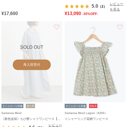
レビュー
5.0
（2）
を見る
¥17,600
¥13,090
-30%OFF-
お気に入り
SOLD OUT
再入荷受付
タイムセール対象
再入荷
タイムセール対象
SALE
Samansa Mos2
Samansa Mos2 Lagom（KIDS）
《新色追加》ちび襟シャツワンピース【WEB限定】
☆シャーリング花柄ワンピース
レビュー