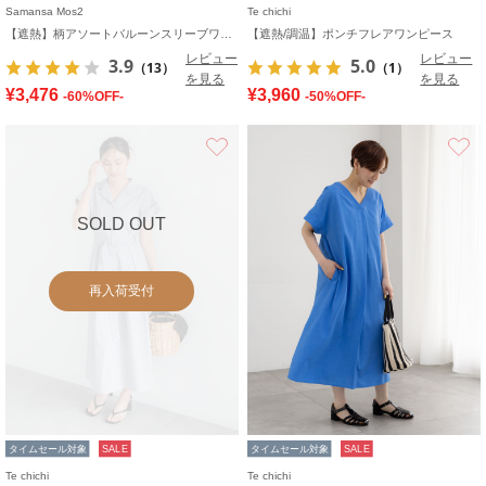
Samansa Mos2
Te chichi
【遮熱】柄アソートバルーンスリーブワンピース
【遮熱/調温】ポンチフレアワンピース
レビュー
レビュー
3.9
5.0
（13）
（1）
を見る
を見る
¥3,476
¥3,960
-60%OFF-
-50%OFF-
お気に入り
SOLD OUT
再入荷受付
タイムセール対象
SALE
タイムセール対象
SALE
Te chichi
Te chichi