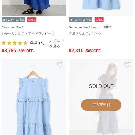
タイムセール対象
SALE
タイムセール対象
SALE
Samansa Mos2
Samansa Mos2 Lagom（KIDS）
シャーリングティアードワンピース
☆肩フリルワンピース
レビュー
4.4
（5）
を見る
¥3,795
¥2,310
-50%OFF-
-50%OFF-
お気に入り
SOLD OUT
再入荷受付