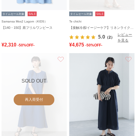
タイムセール対象
SALE
タイムセール対象
SALE
Samansa Mos2 Lagom（KIDS）
Te chichi
【140・150】肩フリルワンピース
【接触冷感/イージーケア】リネンライクワンピース
レビュー
5.0
（2）
を見る
¥2,310
¥4,675
-50%OFF-
-50%OFF-
お気に入り
SOLD OUT
再入荷受付