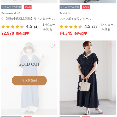
タイムセール対象
SALE
タイムセール対象
SALE
Samansa Mos2
Te chichi
◇【接触冷感/吸水速乾】リネンタッチマキシワンピース
スパンボイルワンピース
レビュー
レビュー
4.5
4.5
（4）
（2）
を見る
を見る
¥2,970
¥4,345
-50%OFF-
-50%OFF-
お気に入り
SOLD OUT
再入荷受付