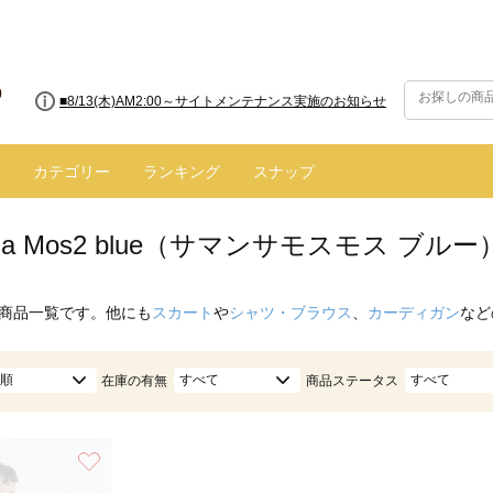
■8/13(木)AM2:00～サイトメンテナンス実施のお知らせ
カテゴリー
ランキング
スナップ
nsa Mos2 blue（サマンサモスモス ブル
商品一覧です。他にも
スカート
や
シャツ・ブラウス
、
カーディガン
など
順
すべて
すべて
在庫の有無
商品ステータス
お気に入り