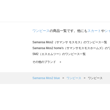
ワンピース
の商品一覧です。他にも
スカート
や
シ
Samansa Mos2（サマンサ モスモス）のワンピース一覧
Samansa Mos2 home's（サマンサモスモスホームズ）
SM2（エスエムツー）のワンピース一覧
TSUHARU by Samansa Mos2（ツハルバイサマンサ
その他のブランド ＋
sm2rhythm（サマンサモスモス リズム）のワンピース一覧
Samansa Mos2 blue（サマンサモスモス ブルー）のワ
Samansa Mos2 Lagom（サマンサモスモス ラーゴム
Samansa Mos2 blue
ワンピース
ワンピース
ehka sopo（エヘカソポ）のワンピース一覧
sō4ū（ソウフォーユー）のワンピース一覧
Te chichi（テチチ）のワンピース一覧
Te chichi CLASSIC（テチチ クラシック）のワンピース一
Te chichi TERRASSE（テチチ テラス）のワンピース一覧