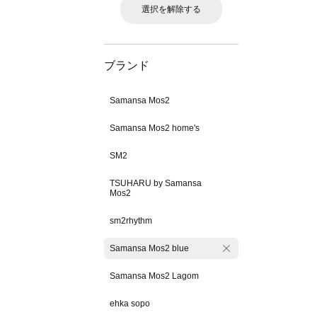
選択を解除する
ブランド
Samansa Mos2
Samansa Mos2 home's
SM2
TSUHARU by Samansa
Mos2
sm2rhythm
Samansa Mos2 blue
Samansa Mos2 Lagom
ehka sopo