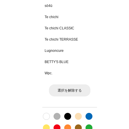
sō4ū
Te chichi
Te chichi CLASSIC
Te chichi TERRASSE
Lugnoncure
BETTY'S BLUE
Wpc.
選択を解除する