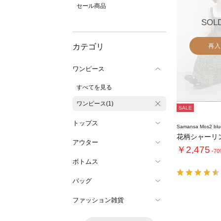
セール商品
SOL
カテゴリ
再入
ワンピース
すべてを見る
ワンピース(1)
SALE
トップス
Samansa Mos2 blu
花柄シャーリ
アウター
￥2,475
-7
ボトムス
バッグ
ファッション雑貨