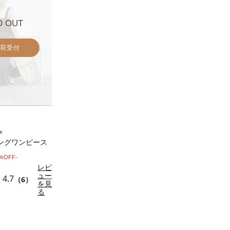
D OUT
荷受付
e
ングワンピース
0%OFF-
レビ
ュー
4.7
（6）
を見
る