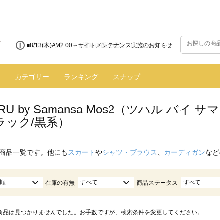
■8/13(木)AM2:00～サイトメンテナンス実施のお知らせ
カテゴリー
ランキング
スナップ
ARU by Samansa Mos2（ツハル バ
ラック/黒系）
商品一覧です。他にも
スカート
や
シャツ・ブラウス
、
カーディガン
など
順
すべて
すべて
在庫の有無
商品ステータス
商品は見つかりませんでした。お手数ですが、検索条件を変更してください。