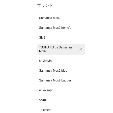
ブランド
Samansa Mos2
Samansa Mos2 home's
SM2
TSUHARU by Samansa
Mos2
sm2rhythm
Samansa Mos2 blue
Samansa Mos2 Lagom
ehka sopo
sō4ū
Te chichi