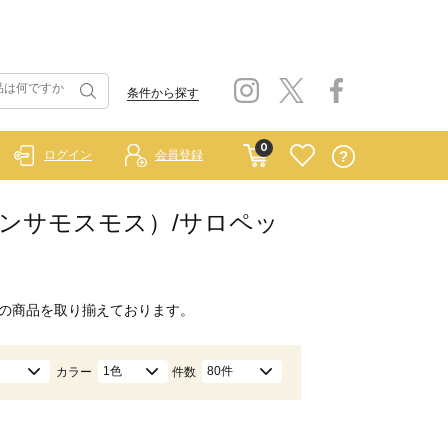
条件から探す
0
ログイン
会員登録
イ サマンサモスモス）/サロペッ
の商品を取り揃えております。
1色
80件
カラー
件数