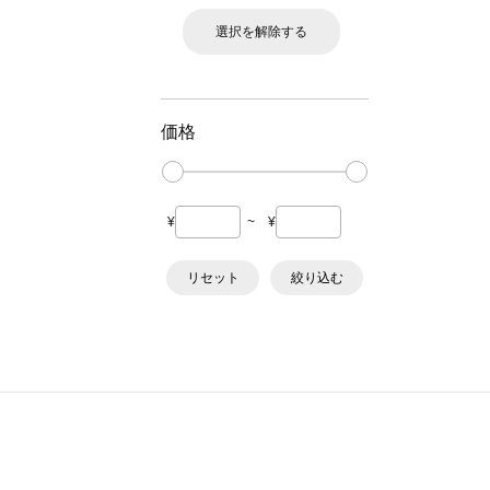
選択を解除する
価格
¥
~
¥
リセット
絞り込む