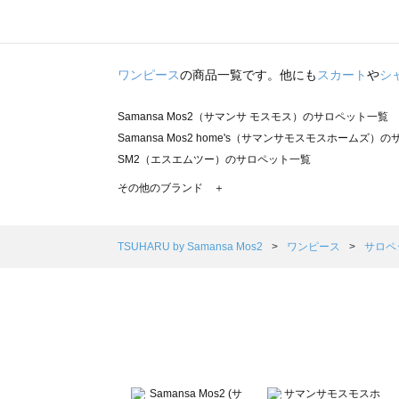
ワンピース
の商品一覧です。他にも
スカート
や
シ
Samansa Mos2（サマンサ モスモス）のサロペット一覧
Samansa Mos2 home's（サマンサモスモスホームズ）
SM2（エスエムツー）のサロペット一覧
TSUHARU by Samansa Mos2（ツハルバイサマンサ
その他のブランド ＋
sm2rhythm（サマンサモスモス リズム）のサロペット一覧
Samansa Mos2 blue（サマンサモスモス ブルー）のサ
Samansa Mos2 Lagom（サマンサモスモス ラーゴム
TSUHARU by Samansa Mos2
ワンピース
サロペ
ehka sopo（エヘカソポ）のサロペット一覧
sō4ū（ソウフォーユー）のサロペット一覧
Te chichi（テチチ）のサロペット一覧
Te chichi CLASSIC（テチチ クラシック）のサロペット一
Te chichi TERRASSE（テチチ テラス）のサロペット一覧
Lugnoncure（ルノンキュール）のサロペット一覧
BETTY'S BLUE（べティーズブルー）のサロペット一覧