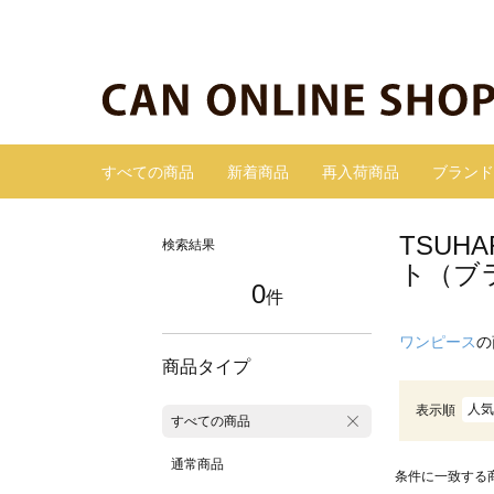
すべての商品
新着商品
再入荷商品
ブランド
TSUH
検索結果
ト（ブ
0
件
ワンピース
の
商品タイプ
人気
表示順
すべての商品
通常商品
条件に一致する