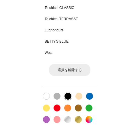
Te chichi CLASSIC
Te chichi TERRASSE
Lugnoncure
BETTY'S BLUE
Wpc.
選択を解除する