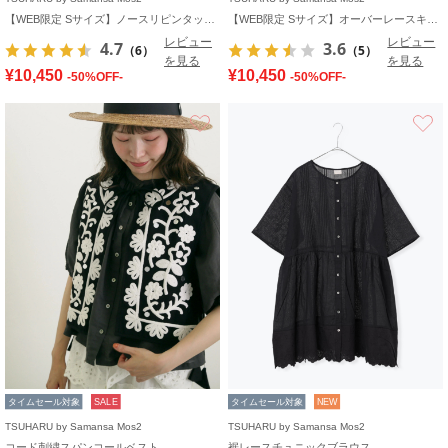
【WEB限定 Sサイズ】ノースリピンタックワンピース
【WEB限定 Sサイズ】オーバーレースキャミワンピース
レビュー
レビュー
4.7
3.6
（6）
（5）
を見る
を見る
¥10,450
¥10,450
-50%OFF-
-50%OFF-
お気に入り
タイムセール対象
SALE
タイムセール対象
NEW
TSUHARU by Samansa Mos2
TSUHARU by Samansa Mos2
コード刺繍スパンコールベスト
裾レースチュニックブラウス