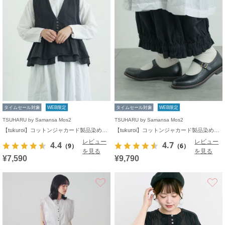
タイムセール対象
WEB限定
タイムセール対象
WEB限定
TSUHARU by Samansa Mos2
TSUHARU by Samansa Mos2
【tukuroi】コットンジャカード製品染めベスト《WEB限定》
【tukuroi】コットンジャカード製品染め裾フリルパンツ《WEB限定》
レビュー
レビュー
4.4
4.7
（9）
（6）
を見る
を見る
¥7,590
¥9,790
お気に入り