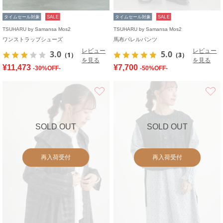
タイムセール対象
SALE
タイムセール対象
SALE
TSUHARU by Samansa Mos2
TSUHARU by Samansa Mos2
ワンストラップシューズ
馬布バレルパンツ
レビュー
レビュー
3.0
5.0
（1）
（3）
を見る
を見る
¥11,473
¥7,700
-30%OFF-
-50%OFF-
お気に入り
SOLD OUT
SOLD OUT
再入荷受付
再入荷受付