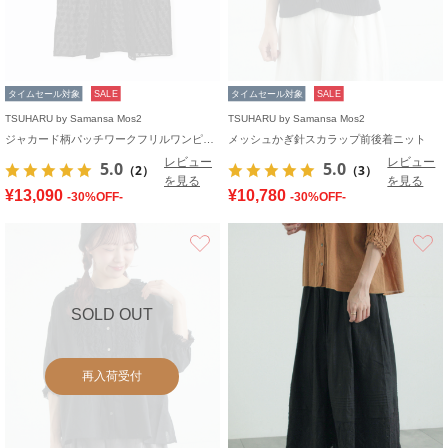
タイムセール対象
SALE
タイムセール対象
SALE
TSUHARU by Samansa Mos2
TSUHARU by Samansa Mos2
ジャカード柄パッチワークフリルワンピース
メッシュかぎ針スカラップ前後着ニット
レビュー
レビュー
5.0
5.0
（2）
（3）
を見る
を見る
¥13,090
¥10,780
-30%OFF-
-30%OFF-
お気に入り
SOLD OUT
再入荷受付