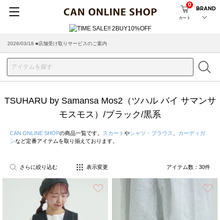
0
BRAND
カート
2026/08/04 ■8/13(木)AM2:00～サイトメンテナンス実施のお知らせ
2026/03/18 ■店舗受け取りサービスのご案内
TSUHARU by Samansa Mos2（ツハル バイ サマンサ
モスモス）/ブラック/黒系
CAN ONLINE SHOP
の商品一覧です。
スカート
や
シャツ・ブラウス
、
カーディガ
ン
など定番アイテムを取り揃えております。
さらに絞り込む
表示変更
アイテム数：
30
件
お気に入り