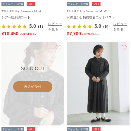
タイムセール対象
SALE
タイムセール対象
SALE
TSUHARU by Samansa Mos2
TSUHARU by Samansa Mos2
シアー総刺繍コート
麻綿透かし柄前後着ニットベスト
レビュー
レビュー
5.0
5.0
（1）
（6）
を見る
を見る
¥10,450
¥7,700
-50%OFF-
-30%OFF-
お気に入り
SOLD OUT
再入荷受付
タイムセール対象
SALE
タイムセール対象
SALE