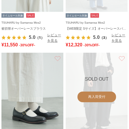
タイムセール対象
SALE
タイムセール対象
SALE
TSUHARU by Samansa Mos2
TSUHARU by Samansa Mos2
裾切替オーバーレースブラウス
【WEB限定 Sサイズ】オーバーレースパッチワークワンピース
レビュー
レビュー
5.0
5.0
（1）
（3）
を見る
を見る
¥11,550
¥12,320
-30%OFF-
-30%OFF-
お気に入り
SOLD OUT
再入荷受付