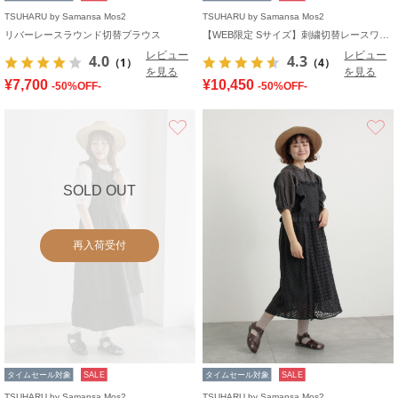
TSUHARU by Samansa Mos2
TSUHARU by Samansa Mos2
リバーレースラウンド切替ブラウス
【WEB限定 Sサイズ】刺繍切替レースワンピース
レビュー
レビュー
4.0
4.3
（1）
（4）
を見る
を見る
¥7,700
¥10,450
-50%OFF-
-50%OFF-
お気に入り
SOLD OUT
再入荷受付
タイムセール対象
SALE
タイムセール対象
SALE
TSUHARU by Samansa Mos2
TSUHARU by Samansa Mos2