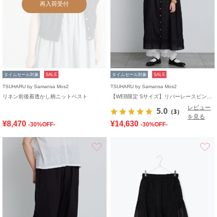
再入荷受付
タイムセール対象
SALE
タイムセール対象
SALE
TSUHARU by Samansa Mos2
TSUHARU by Samansa Mos2
リネン前後着透かし柄ニットベスト
【WEB限定 Sサイズ】リバーレースピンタック襟付きワンピース
レビュー
5.0
（3）
を見る
¥8,470
¥14,630
-30%OFF-
-30%OFF-
お気に入り