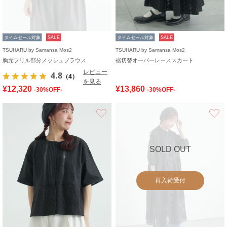
タイムセール対象
SALE
タイムセール対象
SALE
TSUHARU by Samansa Mos2
TSUHARU by Samansa Mos2
胸元フリル部分メッシュブラウス
裾切替オーバーレーススカート
レビュー
4.8
（4）
を見る
¥12,320
¥13,860
-30%OFF-
-30%OFF-
お気に入り
SOLD OUT
再入荷受付