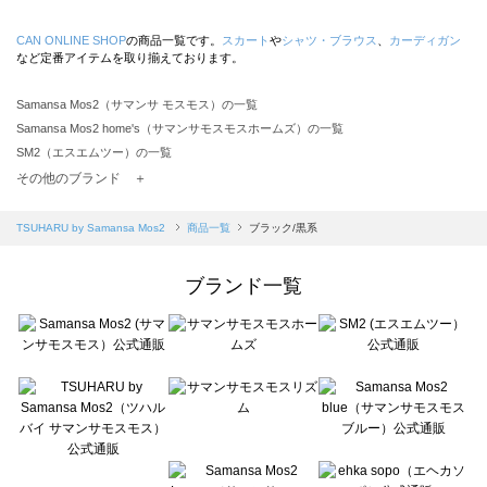
CAN ONLINE SHOP
の商品一覧です。
スカート
や
シャツ・ブラウス
、
カーディガン
など定番アイテムを取り揃えております。
Samansa Mos2（サマンサ モスモス）の一覧
Samansa Mos2 home's（サマンサモスモスホームズ）の一覧
SM2（エスエムツー）の一覧
TSUHARU by Samansa Mos2（ツハルバイサマンサモスモス）の一覧
その他のブランド ＋
sm2rhythm（サマンサモスモス リズム）の一覧
Samansa Mos2 blue（サマンサモスモス ブルー）の一覧
TSUHARU by Samansa Mos2
商品一覧
ブラック/黒系
Samansa Mos2 Lagom（サマンサモスモス ラーゴム）の一覧
ehka sopo（エヘカソポ）の一覧
ブランド一覧
sō4ū（ソウフォーユー）の一覧
Te chichi（テチチ）の一覧
Te chichi CLASSIC（テチチ クラシック）の一覧
Te chichi TERRASSE（テチチ テラス）の一覧
Lugnoncure（ルノンキュール）の一覧
BETTY'S BLUE（べティーズブルー）の一覧
Wpc.（ワールドパーティー）の一覧