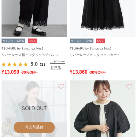
タイムセール対象
SALE
タイムセール対象
SALE
TSUHARU by Samansa Mos2
TSUHARU by Samansa Mos2
リバーレース裾ピンタックペチパンツ
リバーレースピンタックスカート
レビュー
5.0
（2）
を見る
¥13,090
¥13,860
-30%OFF-
-30%OFF-
お気に入り
SOLD OUT
再入荷受付