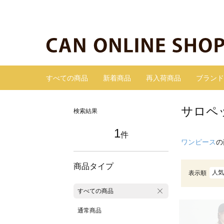
すべての商品
新着商品
再入荷商品
ブランド
サロペ
検索結果
1
件
ワンピース
の
商品タイプ
人気
表示順
すべての商品
通常商品