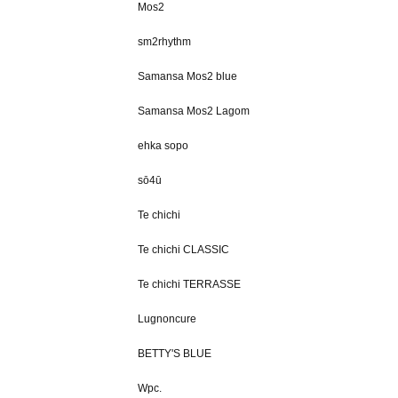
Mos2
sm2rhythm
Samansa Mos2 blue
Samansa Mos2 Lagom
ehka sopo
sō4ū
Te chichi
Te chichi CLASSIC
Te chichi TERRASSE
Lugnoncure
BETTY'S BLUE
Wpc.