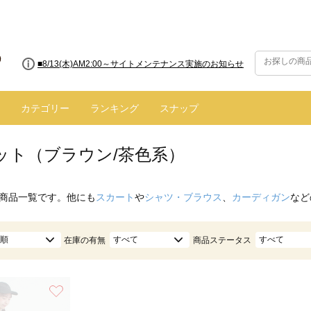
■8/13(木)AM2:00～サイトメンテナンス実施のお知らせ
カテゴリー
ランキング
スナップ
ット（ブラウン/茶色系）
商品一覧です。他にも
スカート
や
シャツ・ブラウス
、
カーディガン
など
順
すべて
すべて
在庫の有無
商品ステータス
お気に入り