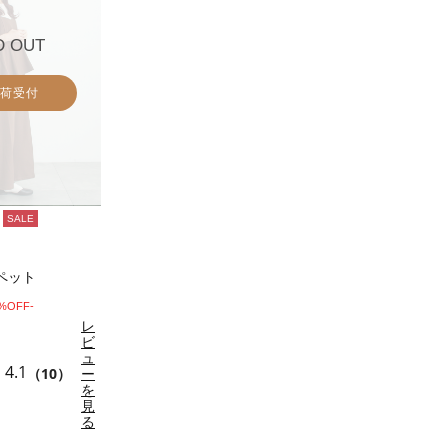
D OUT
荷受付
SALE
ペット
4%OFF-
レ
ビ
ュ
4.1
（10）
ー
を
見
る