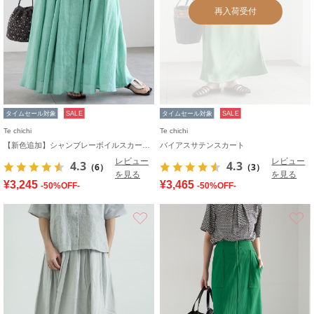
再入荷受付
タイムセール対象
SALE
タイムセール対象
SALE
Te chichi
Te chichi
【新色追加】シャンブレーボイルスカート(セットアップ可)《2026 SUMMER LOOK item》
バイアスサテンスカート
レビュー
レビュー
4.3
4.3
（6）
（3）
を見る
を見る
¥3,245
¥3,465
-50%OFF-
-50%OFF-
お気に入り