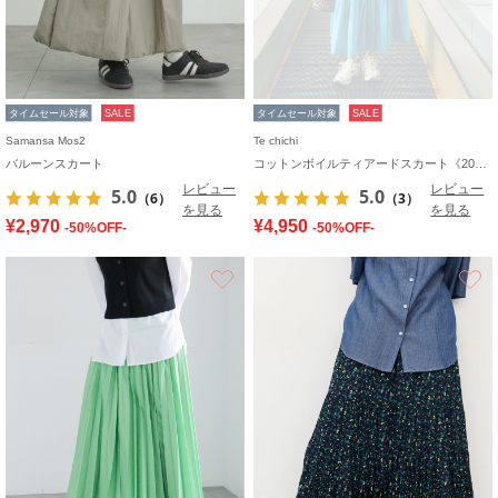
タイムセール対象
SALE
タイムセール対象
SALE
Samansa Mos2
Te chichi
バルーンスカート
コットンボイルティアードスカート《2026 spring catalog item》
レビュー
レビュー
5.0
5.0
（6）
（3）
を見る
を見る
¥2,970
¥4,950
-50%OFF-
-50%OFF-
お気に入り