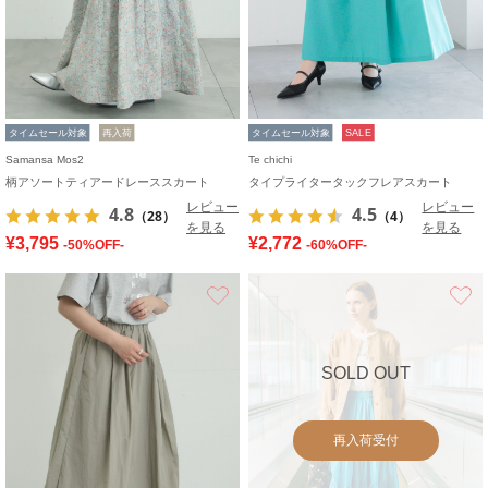
タイムセール対象
再入荷
タイムセール対象
SALE
Samansa Mos2
Te chichi
柄アソートティアードレーススカート
タイプライタータックフレアスカート
レビュー
レビュー
4.8
4.5
（28）
（4）
を見る
を見る
¥3,795
¥2,772
-50%OFF-
-60%OFF-
お気に入り
SOLD OUT
再入荷受付