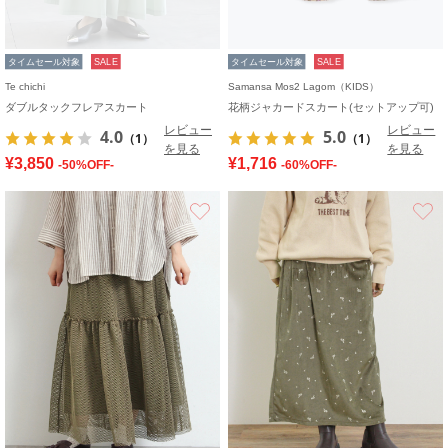
タイムセール対象
SALE
タイムセール対象
SALE
Te chichi
Samansa Mos2 Lagom（KIDS）
ダブルタックフレアスカート
花柄ジャカードスカート(セットアップ可)
レビュー
レビュー
4.0
5.0
（1）
（1）
を見る
を見る
¥3,850
¥1,716
-50%OFF-
-60%OFF-
お気に入り