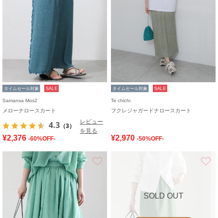
タイムセール対象
SALE
タイムセール対象
SALE
Samansa Mos2
Te chichi
メローナロースカート
フクレジャガードナロースカート
レビュー
4.3
（3）
を見る
¥2,376
¥2,970
-60%OFF-
-50%OFF-
お気に入り
SOLD OUT