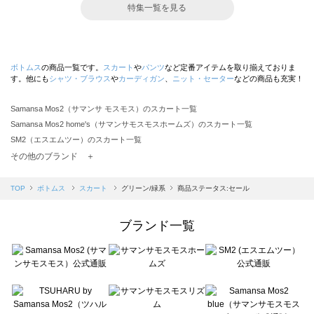
特集一覧を見る
ボトムス
の商品一覧です。
スカート
や
パンツ
など定番アイテムを取り揃えておりま
す。他にも
シャツ・ブラウス
や
カーディガン
、
ニット・セーター
などの商品も充実！
Samansa Mos2（サマンサ モスモス）のスカート一覧
Samansa Mos2 home's（サマンサモスモスホームズ）のスカート一覧
SM2（エスエムツー）のスカート一覧
TSUHARU by Samansa Mos2（ツハルバイサマンサモスモス）のスカート一覧
その他のブランド ＋
sm2rhythm（サマンサモスモス リズム）のスカート一覧
Samansa Mos2 blue（サマンサモスモス ブルー）のスカート一覧
TOP
ボトムス
スカート
グリーン/緑系
商品ステータス:セール
Samansa Mos2 Lagom（サマンサモスモス ラーゴム）のスカート一覧
ehka sopo（エヘカソポ）のスカート一覧
ブランド一覧
sō4ū（ソウフォーユー）のスカート一覧
Te chichi（テチチ）のスカート一覧
Te chichi CLASSIC（テチチ クラシック）のスカート一覧
Te chichi TERRASSE（テチチ テラス）のスカート一覧
Lugnoncure（ルノンキュール）のスカート一覧
BETTY'S BLUE（べティーズブルー）のスカート一覧