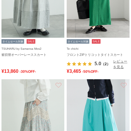
タイムセール対象
SALE
タイムセール対象
SALE
TSUHARU by Samansa Mos2
Te chichi
裾切替オーバーレーススカート
フロントZIPトリコットタイトスカート
レビュー
5.0
（2）
を見る
¥13,860
¥3,465
-30%OFF-
-50%OFF-
お気に入り