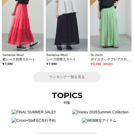
Samansa Mos2
Samansa Mos2
Te chichi
裾レース切替スカート
レース切替スカート
ボイルタックフレアスカート(セットアップ可)
￥7,590
￥7,590
￥3,245
-50%OFF-
ランキング一覧を見る
TOPICS
特集