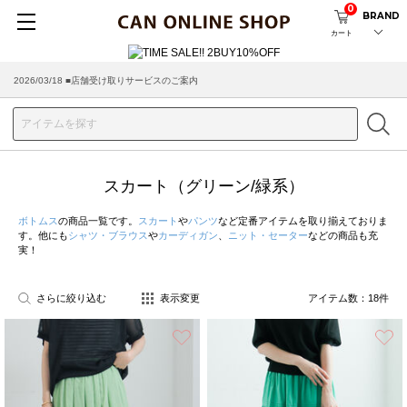
0
BRAND
カート
2026/03/18 ■店舗受け取りサービスのご案内
スカート（グリーン/緑系）
ボトムス
の商品一覧です。
スカート
や
パンツ
など定番アイテムを取り揃えておりま
す。他にも
シャツ・ブラウス
や
カーディガン
、
ニット・セーター
などの商品も充
実！
さらに絞り込む
表示変更
アイテム数：
18
件
お気に入り