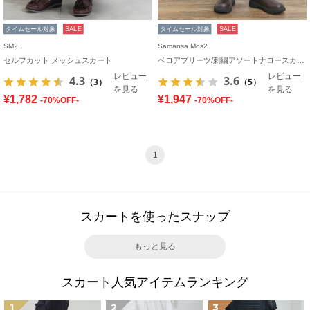
タイムセール対象
SALE
タイムセール対象
SALE
SM2
Samansa Mos2
セルフカット メッシュスカート
ベロアプリーツ/刺繍アソートナロースカート
レビュー
レビュー
4.3
3.6
（3）
（5）
を見る
を見る
¥1,782
¥1,947
-70%OFF-
-70%OFF-
1
スカートを使ったスナップ
もっと見る
スカート人気アイテムランキング
1
2
3