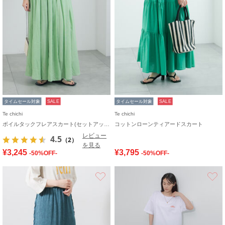
タイムセール対象
SALE
タイムセール対象
SALE
Te chichi
Te chichi
ボイルタックフレアスカート(セットアップ可)
コットンローンティアードスカート
レビュー
4.5
（2）
を見る
¥3,245
¥3,795
-50%OFF-
-50%OFF-
お気に入り