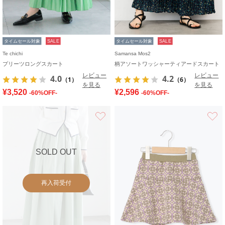
タイムセール対象
SALE
タイムセール対象
SALE
Te chichi
Samansa Mos2
プリーツロングスカート
柄アソートワッシャーティアードスカート
レビュー
レビュー
4.0
4.2
（1）
（6）
を見る
を見る
¥3,520
¥2,596
-60%OFF-
-60%OFF-
お気に入り
SOLD OUT
再入荷受付