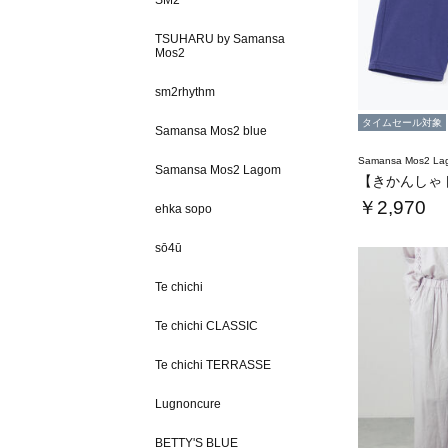
SM2
TSUHARU by Samansa
Mos2
sm2rhythm
タイムセール対象
Samansa Mos2 blue
Samansa Mos2 L
Samansa Mos2 Lagom
￥2,970
ehka sopo
sō4ū
Te chichi
Te chichi CLASSIC
Te chichi TERRASSE
Lugnoncure
BETTY'S BLUE