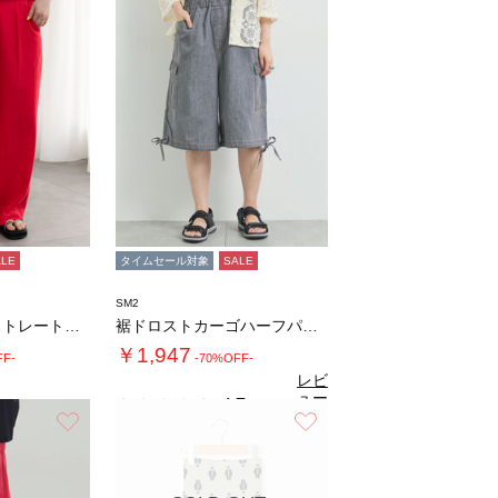
ALE
タイムセール対象
SALE
SM2
レーヨンリネンストレートパンツ
裾ドロストカーゴハーフパンツ
￥1,947
FF-
-70%OFF-
レビ
ュー
4.7
（6）
を見
お気に入り
お気に入り
る