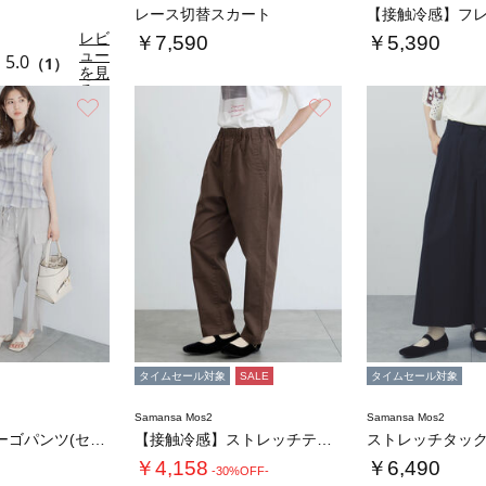
レース切替スカート
レビ
￥7,590
￥5,390
ュー
5.0
（1）
を見
る
お気に入り
お気に入り
タイムセール対象
SALE
タイムセール対象
Samansa Mos2
Samansa Mos2
ミリタリーカーゴパンツ(セットアップ可)
【接触冷感】ストレッチテーパードパンツ
￥4,158
￥6,490
-30%OFF-