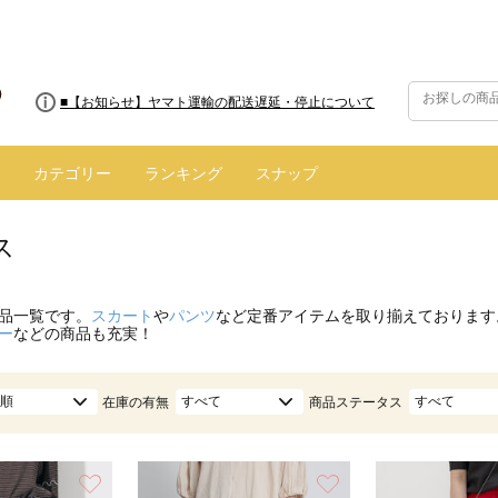
■8/13(木)AM2:00～サイトメンテナンス実施のお知らせ
■【お知らせ】ヤマト運輸の配送遅延・停止について
カテゴリー
ランキング
スナップ
ス
品一覧です。
スカート
や
パンツ
など定番アイテムを取り揃えております
ー
などの商品も充実！
順
すべて
すべて
在庫の有無
商品ステータス
お気に入り
お気に入り