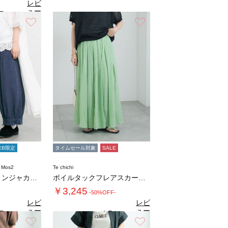
レビ
ュー
7
（3）
を見
お気に入り
お気に入り
る
EB限定
タイムセール対象
SALE
 Mos2
Te chichi
【tukuroi】コットンジャカード製品染め…
ボイルタックフレアスカート(セットアップ可)…
￥3,245
-50%OFF-
レビ
レビ
ュー
ュー
7
4.5
（6）
（2）
を見
を見
お気に入り
お気に入り
る
る