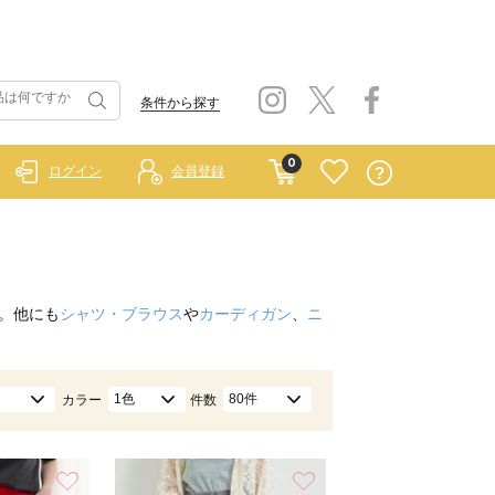
条件から探す
0
ログイン
会員登録
。他にも
シャツ・ブラウス
や
カーディガン
、
ニ
1色
80件
カラー
件数
お気に入り
お気に入り