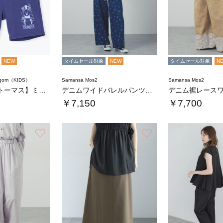
NEW
タイムセール対象
NEW
タイムセール対象
N
agom（KIDS）
Samansa Mos2
Samansa Mos2
【きかんしゃトーマス】ミニ裏毛ハーフパンツ
デニムワイドバレルパンツ〈WEB限定SS・X…
デニム裾レース
￥7,150
￥7,700
お気に入り
お気に入り