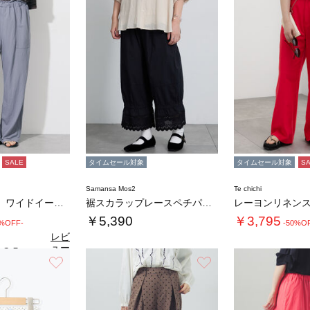
SALE
タイムセール対象
タイムセール対象
S
Samansa Mos2
Te chichi
◇【接触冷感】ワイドイージーパンツ
裾スカラップレースペチパンツ
￥5,390
￥3,795
0%OFF-
-50%O
レビ
ュー
3.5
（2）
を見
お気に入り
お気に入り
る