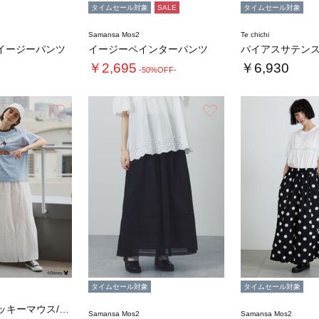
タイムセール対象
SALE
タイムセール対象
Samansa Mos2
Te chichi
イージーパンツ
イージーペインターパンツ
バイアスサテン
￥2,695
￥6,930
-50%OFF-
お気に入り
お気に入り
タイムセール対象
タイムセール対象
【Disney】ミッキーマウス/総刺繍スカー…
Samansa Mos2
Samansa Mos2