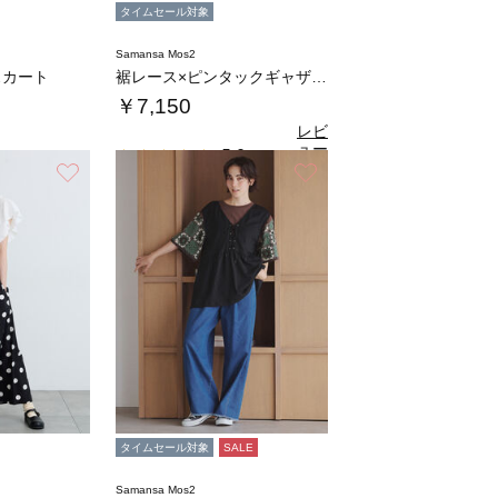
タイムセール対象
Samansa Mos2
スカート
裾レース×ピンタックギャザーパンツ《限定カラ…
￥7,150
レビ
ュー
5.0
（1）
を見
お気に入り
お気に入り
る
タイムセール対象
SALE
Samansa Mos2