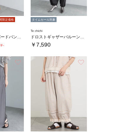
間限定価格
タイムセール対象
Te chichi
【高通気】テーパードパンツ（セットアップ可）…
ドロストギャザーバルーンパンツ
￥7,590
FF-
お気に入り
お気に入り