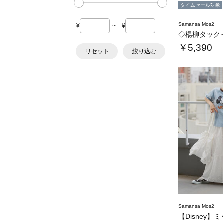
タイムセール対象
Samansa Mos2
¥
~
¥
◇楊柳タック
￥5,390
リセット
絞り込む
Samansa Mos2