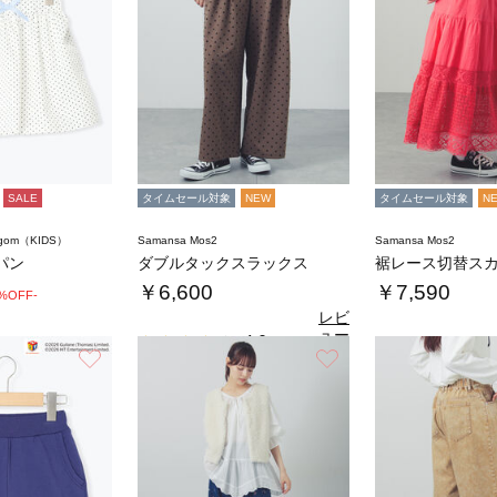
SALE
タイムセール対象
NEW
タイムセール対象
N
agom（KIDS）
Samansa Mos2
Samansa Mos2
パン
ダブルタックスラックス
裾レース切替ス
￥6,600
￥7,590
0%OFF-
レビ
ュー
4.0
（1）
を見
お気に入り
お気に入り
る