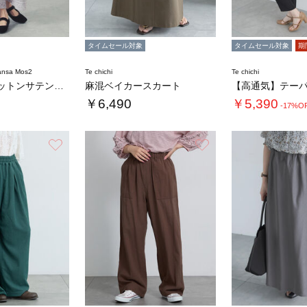
タイムセール対象
タイムセール対象
期
nsa Mos2
Te chichi
Te chichi
【tukuroi】コットンサテンバテンレース…
麻混ベイカースカート
￥6,490
￥5,390
-17%O
お気に入り
お気に入り