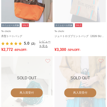
タイムセール対象
SALE
タイムセール対象
SALE
Te chichi
Te chichi
舟型トートバッグ
ジュートロゴプリントバッグ《2026 SUMMER LOOK item》
レビュー
5.0
（2）
を見る
¥2,772
¥3,300
-60%OFF-
-50%OFF-
お気に入り
SOLD OUT
SOLD OUT
再入荷受付
再入荷受付