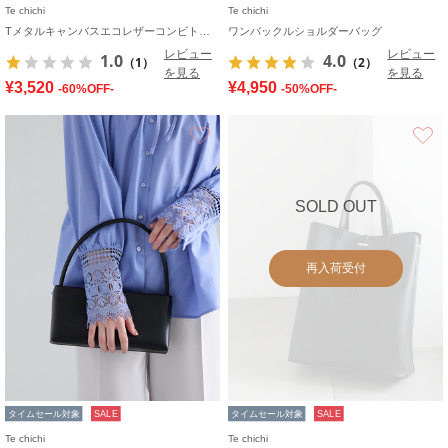
Te chichi
Te chichi
Tメタルキャンバスエコレザーコンビトートバッグ
ワンバックルショルダーバッグ
レビュー
レビュー
1.0
4.0
（1）
（2）
を見る
を見る
¥3,520
¥4,950
-60%OFF-
-50%OFF-
お気に入り
SOLD OUT
再入荷受付
タイムセール対象
SALE
タイムセール対象
SALE
Te chichi
Te chichi