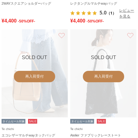
2WAYスクエアショルダーバッグ
レクタングルマルチwayバッグ
レビュー
5.0
（1）
を見る
¥4,400
¥4,400
-50%OFF-
-50%OFF-
お気に入り
SOLD OUT
SOLD OUT
再入荷受付
再入荷受付
タイムセール対象
SALE
タイムセール対象
SALE
Te chichi
Te chichi
エコレザーマルチwayタックバッグ
Atelier ファブリックレーストート