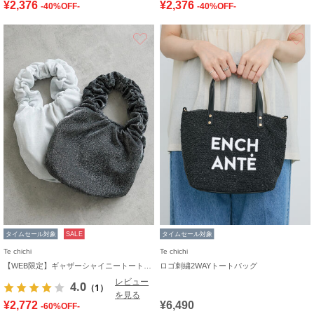
¥2,376
¥2,376
-40%OFF-
-40%OFF-
お気に入り
タイムセール対象
SALE
タイムセール対象
Te chichi
Te chichi
【WEB限定】ギャザーシャイニートートバッグ
ロゴ刺繍2WAYトートバッグ
レビュー
4.0
（1）
を見る
¥2,772
¥6,490
-60%OFF-