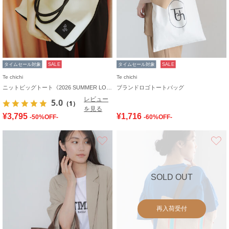
タイムセール対象
SALE
タイムセール対象
SALE
Te chichi
Te chichi
ニットビッグトート《2026 SUMMER LOOK item》
ブランドロゴトートバッグ
レビュー
5.0
（1）
を見る
¥3,795
¥1,716
-50%OFF-
-60%OFF-
お気に入り
SOLD OUT
再入荷受付