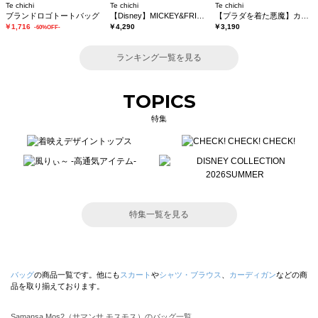
Te chichi
Te chichi
Te chichi
ブランドロゴトートバッグ
【Disney】MICKEY&FRIENDS/巾着バッグ
【プラダを着た悪魔】カラートートバッグ
￥1,716
￥4,290
￥3,190
-60%OFF-
ランキング一覧を見る
TOPICS
特集
特集一覧を見る
バッグ
の商品一覧です。他にも
スカート
や
シャツ・ブラウス
、
カーディガン
などの商
品を取り揃えております。
Samansa Mos2（サマンサ モスモス）のバッグ一覧