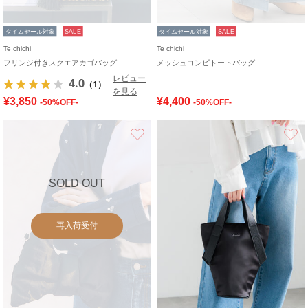
タイムセール対象
SALE
タイムセール対象
SALE
Te chichi
Te chichi
フリンジ付きスクエアカゴバッグ
メッシュコンビトートバッグ
レビュー
4.0
（1）
を見る
¥3,850
¥4,400
-50%OFF-
-50%OFF-
お気に入り
SOLD OUT
再入荷受付