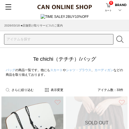
0
BRAND
カート
2026/08/04 ■8/13(木)AM2:00～サイトメンテナンス実施のお知らせ
Te chichi（テチチ）/バッグ
バッグ
の商品一覧です。他にも
スカート
や
シャツ・ブラウス
、
カーディガン
などの
商品を取り揃えております。
さらに絞り込む
表示変更
アイテム数：
33
件
お気に入り
SOLD OUT