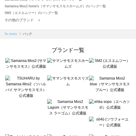
Samansa Mos2 home's（サマンサモスモスホームズ）のバッグ一覧
SM2（エスエムツー）のバッグ一覧
TSUHARU by Samansa Mos2（ツハルバイサマンサモスモス）のバッグ一覧
その他のブランド ＋
sm2rhythm（サマンサモスモス リズム）のバッグ一覧
Samansa Mos2 blue（サマンサモスモス ブルー）のバッグ一覧
Te chichi
バッグ
Samansa Mos2 Lagom（サマンサモスモス ラーゴム）のバッグ一覧
ehka sopo（エヘカソポ）のバッグ一覧
ブランド一覧
sō4ū（ソウフォーユー）のバッグ一覧
Te chichi（テチチ）のバッグ一覧
Te chichi CLASSIC（テチチ クラシック）のバッグ一覧
Te chichi TERRASSE（テチチ テラス）のバッグ一覧
Lugnoncure（ルノンキュール）のバッグ一覧
BETTY'S BLUE（べティーズブルー）のバッグ一覧
Wpc.（ワールドパーティー）のバッグ一覧