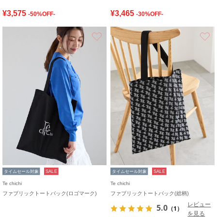
¥3,575
¥3,465
-50%OFF-
-30%OFF-
お気に入り
タイムセール対象
SALE
タイムセール対象
SALE
Te chichi
Te chichi
ファブリックトートバック(ロゴマーク)
ファブリックトートバック(総柄)
レビュー
5.0
（1）
を見る