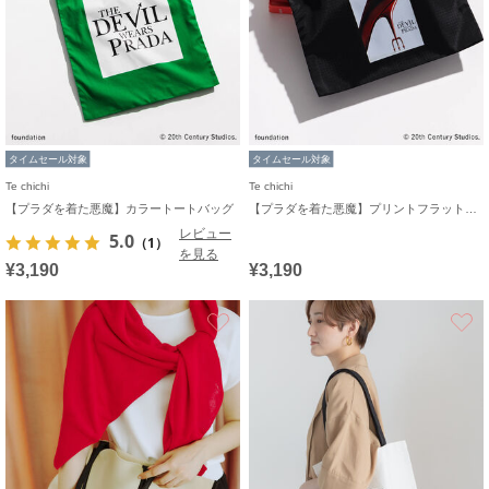
タイムセール対象
タイムセール対象
Te chichi
Te chichi
【プラダを着た悪魔】カラートートバッグ
【プラダを着た悪魔】プリントフラットポーチ
レビュー
5.0
（1）
を見る
¥3,190
¥3,190
お気に入り