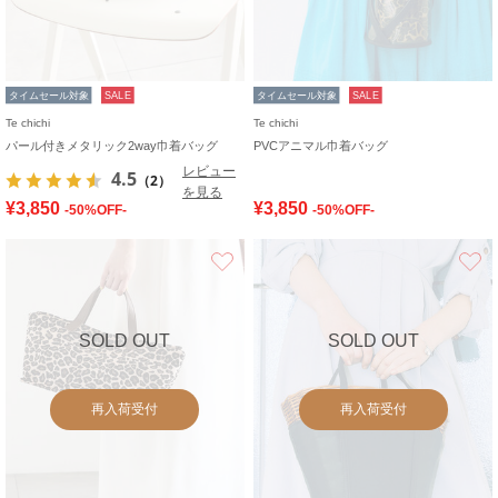
タイムセール対象
SALE
タイムセール対象
SALE
Te chichi
Te chichi
パール付きメタリック2way巾着バッグ
PVCアニマル巾着バッグ
レビュー
4.5
（2）
を見る
¥3,850
¥3,850
-50%OFF-
-50%OFF-
お気に入り
SOLD OUT
SOLD OUT
再入荷受付
再入荷受付