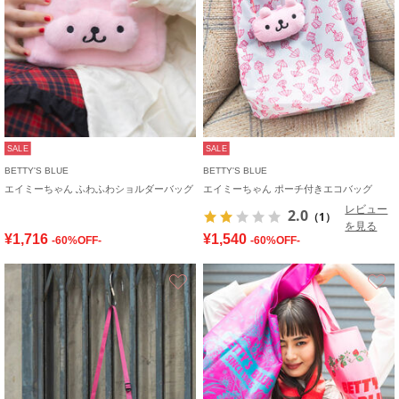
SALE
SALE
BETTY'S BLUE
BETTY'S BLUE
エイミーちゃん ふわふわショルダーバッグ
エイミーちゃん ポーチ付きエコバッグ
レビュー
2.0
（1）
を見る
¥1,716
¥1,540
-60%OFF-
-60%OFF-
お気に入り