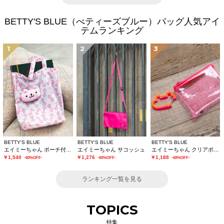
BETTY'S BLUE（べティーズブルー）バッグ人気アイ
テムランキング
1
2
3
BETTY'S BLUE
BETTY'S BLUE
BETTY'S BLUE
エイミーちゃん ポーチ付きエコバッグ
エイミーちゃん サコッシュ
エイミーちゃん クリアポーチ
￥1,540
￥1,276
￥1,188
-60%OFF-
-60%OFF-
-60%OFF-
ランキング一覧を見る
TOPICS
特集