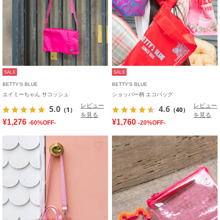
SALE
SALE
BETTY'S BLUE
BETTY'S BLUE
エイミーちゃん サコッシュ
ショッパー柄 エコバッグ
レビュー
レビュー
5.0
4.6
（1）
（40）
を見る
を見る
¥1,276
¥1,760
-60%OFF-
-20%OFF-
お気に入り