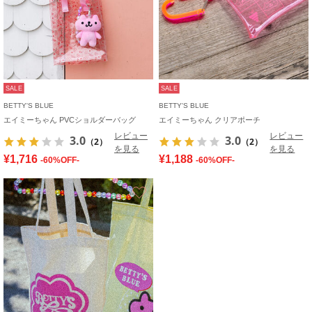
SALE
SALE
BETTY'S BLUE
BETTY'S BLUE
エイミーちゃん PVCショルダーバッグ
エイミーちゃん クリアポーチ
レビュー
レビュー
3.0
3.0
（2）
（2）
を見る
を見る
¥1,716
¥1,188
-60%OFF-
-60%OFF-
お気に入り