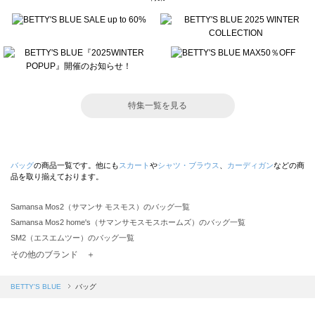
特集一覧を見る
バッグ
の商品一覧です。他にも
スカート
や
シャツ・ブラウス
、
カーディガン
などの商
品を取り揃えております。
Samansa Mos2（サマンサ モスモス）のバッグ一覧
Samansa Mos2 home's（サマンサモスモスホームズ）のバッグ一覧
SM2（エスエムツー）のバッグ一覧
TSUHARU by Samansa Mos2（ツハルバイサマンサモスモス）のバッグ一覧
その他のブランド ＋
sm2rhythm（サマンサモスモス リズム）のバッグ一覧
Samansa Mos2 blue（サマンサモスモス ブルー）のバッグ一覧
BETTY'S BLUE
バッグ
Samansa Mos2 Lagom（サマンサモスモス ラーゴム）のバッグ一覧
ehka sopo（エヘカソポ）のバッグ一覧