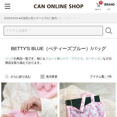
0
BRAND
カート
2026/03/18 ■店舗受け取りサービスのご案内
BETTY'S BLUE（べティーズブルー）/バッグ
バッグ
の商品一覧です。他にも
スカート
や
シャツ・ブラウス
、
カーディガン
などの
商品を取り揃えております。
さらに絞り込む
表示変更
アイテム数：
7
件
お気に入り