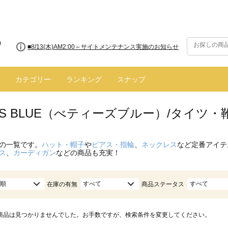
■8/13(木)AM2:00～サイトメンテナンス実施のお知らせ
カテゴリー
ランキング
スナップ
Y'S BLUE（べティーズブルー）/タイツ
の一覧です。
ハット・帽子
や
ピアス・指輪
、
ネックレス
など定番アイテ
ス
、
カーディガン
などの商品も充実！
順
すべて
すべて
在庫の有無
商品ステータス
商品は見つかりませんでした。お手数ですが、検索条件を変更してください。