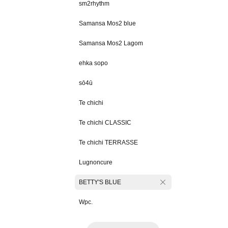
sm2rhythm
Samansa Mos2 blue
Samansa Mos2 Lagom
ehka sopo
sō4ū
Te chichi
Te chichi CLASSIC
Te chichi TERRASSE
Lugnoncure
BETTY'S BLUE
Wpc.