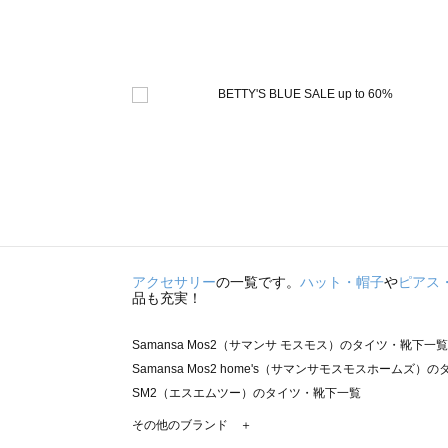
アクセサリー
の一覧です。
ハット・帽子
や
ピアス
品も充実！
Samansa Mos2（サマンサ モスモス）のタイツ・靴下一覧
Samansa Mos2 home's（サマンサモスモスホームズ
SM2（エスエムツー）のタイツ・靴下一覧
TSUHARU by Samansa Mos2（ツハルバイサマン
その他のブランド ＋
sm2rhythm（サマンサモスモス リズム）のタイツ・靴下