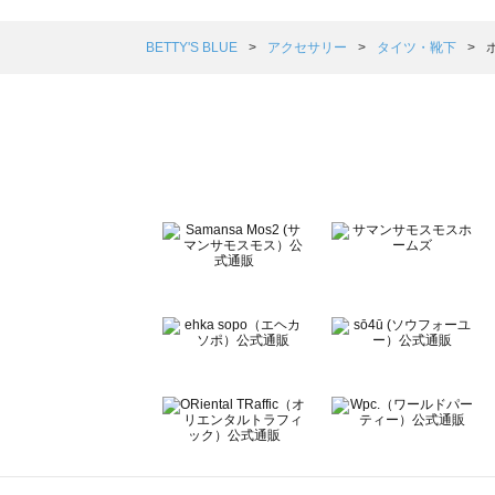
Samansa Mos2 blue（サマンサモスモス ブルー）のタ
Samansa Mos2 Lagom（サマンサモスモス ラーゴム
BETTY'S BLUE
アクセサリー
タイツ・靴下
ehka sopo（エヘカソポ）のタイツ・靴下一覧
sō4ū（ソウフォーユー）のタイツ・靴下一覧
Te chichi（テチチ）のタイツ・靴下一覧
Te chichi CLASSIC（テチチ クラシック）のタイツ・靴下
Te chichi TERRASSE（テチチ テラス）のタイツ・靴下一
Lugnoncure（ルノンキュール）のタイツ・靴下一覧
BETTY'S BLUE（べティーズブルー）のタイツ・靴下一覧
Wpc.（ワールドパーティー）のタイツ・靴下一覧