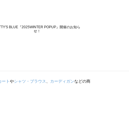
カート
や
シャツ・ブラウス
、
カーディガン
などの商