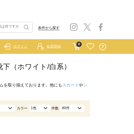
条件から探す
0
ログイン
会員登録
・靴下（ホワイト/白系）
ムを取り揃えております。他にも
スカート
や
シ
1色
80件
カラー
件数