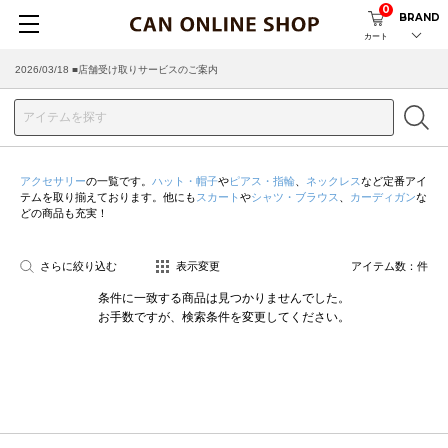
0
BRAND
カート
2026/03/18 ■店舗受け取りサービスのご案内
アクセサリー
の一覧です。
ハット・帽子
や
ピアス・指輪
、
ネックレス
など定番アイ
テムを取り揃えております。他にも
スカート
や
シャツ・ブラウス
、
カーディガン
な
どの商品も充実！
さらに絞り込む
表示変更
アイテム数：
件
条件に一致する商品は見つかりませんでした。
お手数ですが、検索条件を変更してください。