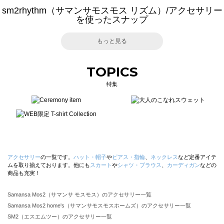
sm2rhythm（サマンサモスモス リズム）/アクセサリー
を使ったスナップ
もっと見る
TOPICS
特集
アクセサリー
の一覧です。
ハット・帽子
や
ピアス・指輪
、
ネックレス
など定番アイテ
ムを取り揃えております。他にも
スカート
や
シャツ・ブラウス
、
カーディガン
などの
商品も充実！
Samansa Mos2（サマンサ モスモス）のアクセサリー一覧
Samansa Mos2 home's（サマンサモスモスホームズ）のアクセサリー一覧
SM2（エスエムツー）のアクセサリー一覧