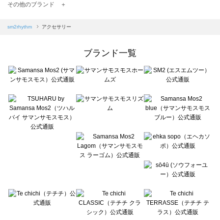
TSUHARU by Samansa Mos2（ツハルバイサマンサモスモス）のアクセサリー一覧
その他のブランド ＋
sm2rhythm（サマンサモスモス リズム）のアクセサリー一覧
Samansa Mos2 blue（サマンサモスモス ブルー）のアクセサリー一覧
sm2rhythm
アクセサリー
Samansa Mos2 Lagom（サマンサモスモス ラーゴム）のアクセサリー一覧
ehka sopo（エヘカソポ）のアクセサリー一覧
ブランド一覧
sō4ū（ソウフォーユー）のアクセサリー一覧
Te chichi（テチチ）のアクセサリー一覧
Te chichi CLASSIC（テチチ クラシック）のアクセサリー一覧
Te chichi TERRASSE（テチチ テラス）のアクセサリー一覧
Lugnoncure（ルノンキュール）のアクセサリー一覧
BETTY'S BLUE（べティーズブルー）のアクセサリー一覧
Wpc.（ワールドパーティー）のアクセサリー一覧