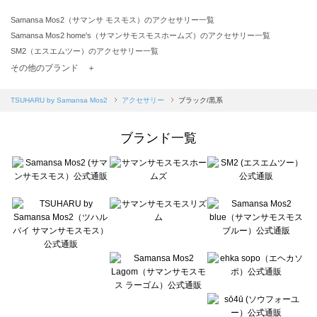
Samansa Mos2（サマンサ モスモス）のアクセサリー一覧
Samansa Mos2 home's（サマンサモスモスホームズ）のアクセサリー一覧
SM2（エスエムツー）のアクセサリー一覧
TSUHARU by Samansa Mos2（ツハルバイサマンサモスモス）のアクセサリー一覧
その他のブランド ＋
sm2rhythm（サマンサモスモス リズム）のアクセサリー一覧
Samansa Mos2 blue（サマンサモスモス ブルー）のアクセサリー一覧
TSUHARU by Samansa Mos2
アクセサリー
ブラック/黒系
Samansa Mos2 Lagom（サマンサモスモス ラーゴム）のアクセサリー一覧
ehka sopo（エヘカソポ）のアクセサリー一覧
ブランド一覧
sō4ū（ソウフォーユー）のアクセサリー一覧
Te chichi（テチチ）のアクセサリー一覧
Te chichi CLASSIC（テチチ クラシック）のアクセサリー一覧
Te chichi TERRASSE（テチチ テラス）のアクセサリー一覧
Lugnoncure（ルノンキュール）のアクセサリー一覧
BETTY'S BLUE（べティーズブルー）のアクセサリー一覧
Wpc.（ワールドパーティー）のアクセサリー一覧