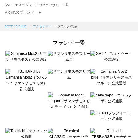
SM2（エスエムツー）のアクセサリー一覧
TSUHARU by Samansa Mos2（ツハルバイサマンサモスモス）のアクセサリー一覧
その他のブランド ＋
sm2rhythm（サマンサモスモス リズム）のアクセサリー一覧
Samansa Mos2 blue（サマンサモスモス ブルー）のアクセサリー一覧
BETTY'S BLUE
アクセサリー
ブラック/黒系
Samansa Mos2 Lagom（サマンサモスモス ラーゴム）のアクセサリー一覧
ehka sopo（エヘカソポ）のアクセサリー一覧
ブランド一覧
sō4ū（ソウフォーユー）のアクセサリー一覧
Te chichi（テチチ）のアクセサリー一覧
Te chichi CLASSIC（テチチ クラシック）のアクセサリー一覧
Te chichi TERRASSE（テチチ テラス）のアクセサリー一覧
Lugnoncure（ルノンキュール）のアクセサリー一覧
BETTY'S BLUE（べティーズブルー）のアクセサリー一覧
Wpc.（ワールドパーティー）のアクセサリー一覧