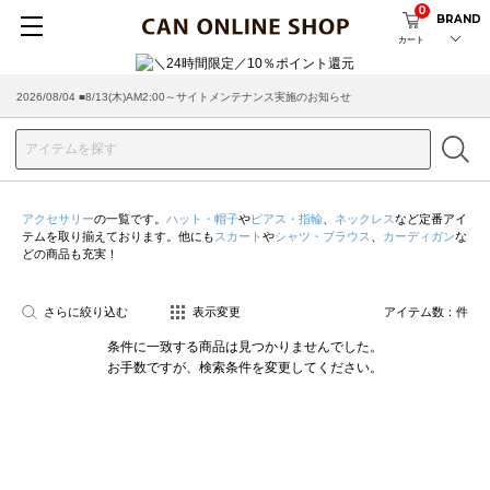
0
BRAND
カート
2026/08/04 ■8/13(木)AM2:00～サイトメンテナンス実施のお知らせ
アクセサリー
の一覧です。
ハット・帽子
や
ピアス・指輪
、
ネックレス
など定番アイ
テムを取り揃えております。他にも
スカート
や
シャツ・ブラウス
、
カーディガン
な
どの商品も充実！
さらに絞り込む
表示変更
アイテム数：
件
条件に一致する商品は見つかりませんでした。
お手数ですが、検索条件を変更してください。