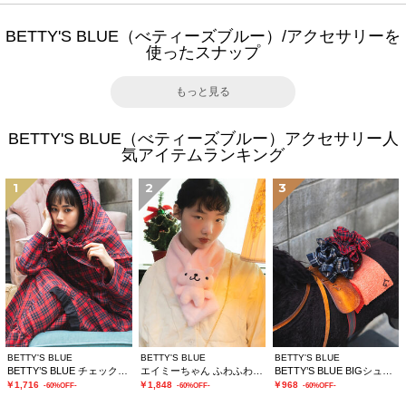
BETTY'S BLUE（べティーズブルー）/アクセサリーを
使ったスナップ
もっと見る
BETTY'S BLUE（べティーズブルー）アクセサリー人
気アイテムランキング
1
2
3
BETTY'S BLUE
BETTY'S BLUE
BETTY'S BLUE
BETTY’S BLUE チェックストール
エイミーちゃん ふわふわティペット
BETTY’S BLUE BIGシュシュ
￥1,716
￥1,848
￥968
-60%OFF-
-60%OFF-
-60%OFF-