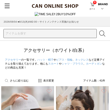
0
BRAND
カート
2026/08/04 ■8/13(木)AM2:00～サイトメンテナンス実施のお知らせ
アクセサリー（ホワイト/白系）
アクセサリー
の一覧です。
ハット・帽子
や
ピアス・指輪
、
ネックレス
など定番アイ
テムを取り揃えております。他にも
スカート
や
シャツ・ブラウス
、
カーディガン
な
どの商品も充実！
さらに絞り込む
表示変更
アイテム数：
41
件
お気に入り