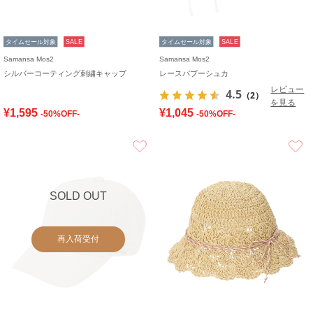
タイムセール対象
SALE
タイムセール対象
SALE
Samansa Mos2
Samansa Mos2
シルバーコーティング刺繍キャップ
レースバブーシュカ
レビュー
4.5
（2）
を見る
¥1,595
¥1,045
-50%OFF-
-50%OFF-
お気に入り
SOLD OUT
再入荷受付