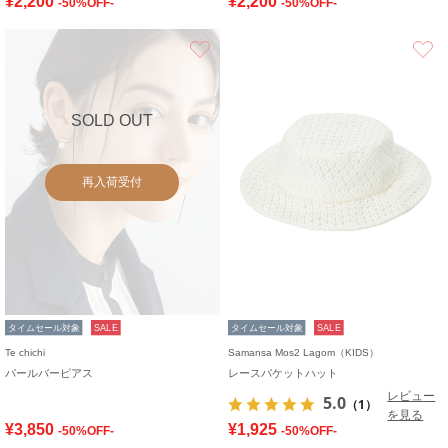
¥2,200
¥2,200
-50%OFF-
-50%OFF-
お気に入り
SOLD OUT
再入荷受付
タイムセール対象
SALE
タイムセール対象
SALE
Te chichi
Samansa Mos2 Lagom（KIDS）
パールバーピアス
レースバケットハット
レビュー
5.0
（1）
を見る
¥3,850
¥1,925
-50%OFF-
-50%OFF-