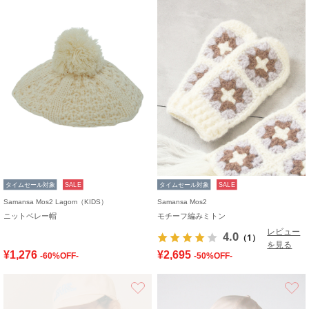
タイムセール対象
SALE
タイムセール対象
SALE
Samansa Mos2 Lagom（KIDS）
Samansa Mos2
ニットベレー帽
モチーフ編みミトン
レビュー
4.0
（1）
を見る
¥1,276
¥2,695
-60%OFF-
-50%OFF-
お気に入り