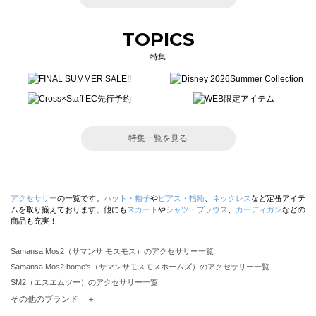
TOPICS
特集
特集一覧を見る
アクセサリー
の一覧です。
ハット・帽子
や
ピアス・指輪
、
ネックレス
など定番アイテ
ムを取り揃えております。他にも
スカート
や
シャツ・ブラウス
、
カーディガン
などの
商品も充実！
Samansa Mos2（サマンサ モスモス）のアクセサリー一覧
Samansa Mos2 home's（サマンサモスモスホームズ）のアクセサリー一覧
SM2（エスエムツー）のアクセサリー一覧
TSUHARU by Samansa Mos2（ツハルバイサマンサモスモス）のアクセサリー一覧
その他のブランド ＋
sm2rhythm（サマンサモスモス リズム）のアクセサリー一覧