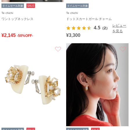
タイムセール対象
SALE
タイムセール対象
Te chichi
Te chichi
ワントップネックレス
ドットスカートガール チャーム
レビュー
4.5
（2）
を見る
¥2,145
¥3,300
-50%OFF-
お気に入り
タイムセール対象
SALE
タイムセール対象
SALE