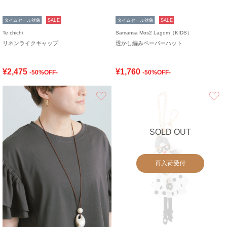
タイムセール対象
SALE
タイムセール対象
SALE
Te chichi
Samansa Mos2 Lagom（KIDS）
リネンライクキャップ
透かし編みペーパーハット
¥2,475
¥1,760
-50%OFF-
-50%OFF-
お気に入り
SOLD OUT
再入荷受付