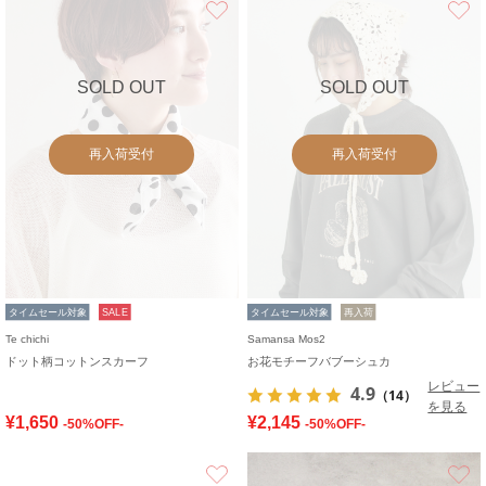
SOLD OUT
SOLD OUT
再入荷受付
再入荷受付
タイムセール対象
SALE
タイムセール対象
再入荷
Te chichi
Samansa Mos2
ドット柄コットンスカーフ
お花モチーフバブーシュカ
レビュー
4.9
（14）
を見る
¥1,650
¥2,145
-50%OFF-
-50%OFF-
お気に入り