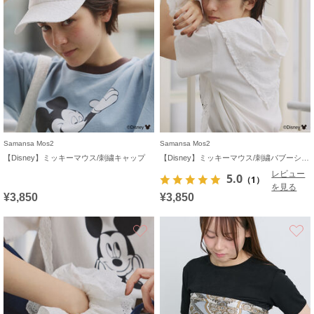
Samansa Mos2
Samansa Mos2
【Disney】ミッキーマウス/刺繍キャップ
【Disney】ミッキーマウス/刺繍バブーシュカ
レビュー
5.0
（1）
を見る
¥3,850
¥3,850
お気に入り