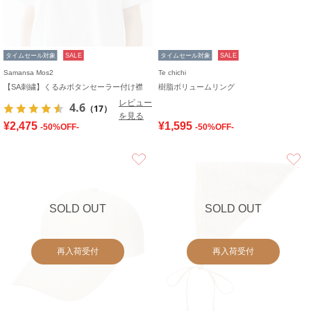
タイムセール対象
SALE
タイムセール対象
SALE
Samansa Mos2
Te chichi
【SA刺繍】くるみボタンセーラー付け襟
樹脂ボリュームリング
レビュー
4.6
（17）
を見る
¥2,475
¥1,595
-50%OFF-
-50%OFF-
お気に入り
SOLD OUT
SOLD OUT
再入荷受付
再入荷受付