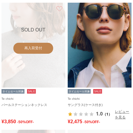
お気に入り
SOLD OUT
再入荷受付
タイムセール対象
SALE
タイムセール対象
SALE
Te chichi
Te chichi
パールステーションネックレス
サングラス(ケース付き)
レビュー
1.0
（1）
を見る
¥3,850
¥2,475
-50%OFF-
-50%OFF-
お気に入り