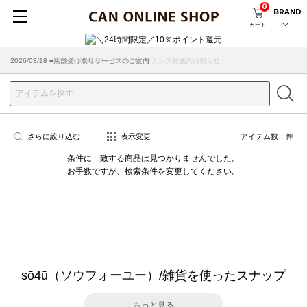
0
BRAND
カート
2026/08/04 ■8/13(木)AM2:00～サイトメンテナンス実施のお知らせ
2026/03/18 ■店舗受け取りサービスのご案内
さらに絞り込む
表示変更
アイテム数：
件
条件に一致する商品は見つかりませんでした。
お手数ですが、検索条件を変更してください。
sō4ū（ソウフォーユー）/雑貨を使ったスナップ
もっと見る