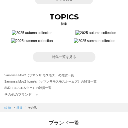
TOPICS
特集
特集一覧を見る
Samansa Mos2（サマンサ モスモス）の雑貨一覧
Samansa Mos2 home's（サマンサモスモスホームズ）の雑貨一覧
SM2（エスエムツー）の雑貨一覧
TSUHARU by Samansa Mos2（ツハルバイサマンサモスモス）の雑貨一覧
その他のブランド ＋
sm2rhythm（サマンサモスモス リズム）の雑貨一覧
Samansa Mos2 blue（サマンサモスモス ブルー）の雑貨一覧
sō4ū
雑貨
その他
Samansa Mos2 Lagom（サマンサモスモス ラーゴム）の雑貨一覧
ehka sopo（エヘカソポ）の雑貨一覧
ブランド一覧
sō4ū（ソウフォーユー）の雑貨一覧