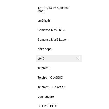
TSUHARU by Samansa
Mos2
sm2rhythm
Samansa Mos2 blue
Samansa Mos2 Lagom
ehka sopo
sō4ū
Te chichi
Te chichi CLASSIC
Te chichi TERRASSE
Lugnoncure
BETTY'S BLUE