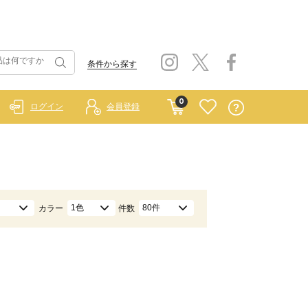
条件から探す
0
ログイン
会員登録
1色
80件
カラー
件数