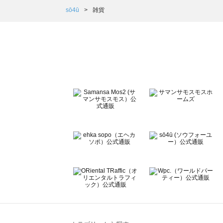
Samansa Mos2 Lagom（サマンサモスモス ラーゴム）
sō4ū
雑貨
ehka sopo（エヘカソポ）の雑貨一覧
sō4ū（ソウフォーユー）の雑貨一覧
Te chichi（テチチ）の雑貨一覧
Te chichi CLASSIC（テチチ クラシック）の雑貨一覧
Te chichi TERRASSE（テチチ テラス）の雑貨一覧
Lugnoncure（ルノンキュール）の雑貨一覧
BETTY'S BLUE（べティーズブルー）の雑貨一覧
Wpc.（ワールドパーティー）の雑貨一覧