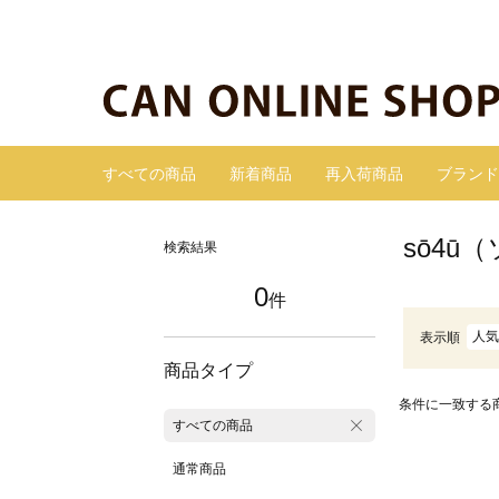
すべての商品
新着商品
再入荷商品
ブランド
sō4ū
検索結果
0
件
人気
表示順
商品タイプ
条件に一致する
すべての商品
通常商品