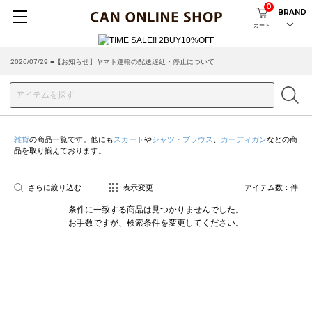
0
BRAND
カート
2026/07/29 ■【お知らせ】ヤマト運輸の配送遅延・停止について
雑貨
の商品一覧です。他にも
スカート
や
シャツ・ブラウス
、
カーディガン
などの商
品を取り揃えております。
さらに絞り込む
表示変更
アイテム数：
件
条件に一致する商品は見つかりませんでした。
お手数ですが、検索条件を変更してください。