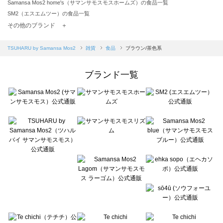
Samansa Mos2 home's（サマンサモスモスホームズ）の食品一覧
SM2（エスエムツー）の食品一覧
TSUHARU by Samansa Mos2（ツハルバイサマンサモスモス）の食品一覧
その他のブランド ＋
sm2rhythm（サマンサモスモス リズム）の食品一覧
Samansa Mos2 blue（サマンサモスモス ブルー）の食品一覧
TSUHARU by Samansa Mos2
雑貨
食品
ブラウン/茶色系
Samansa Mos2 Lagom（サマンサモスモス ラーゴム）の食品一覧
ehka sopo（エヘカソポ）の食品一覧
ブランド一覧
sō4ū（ソウフォーユー）の食品一覧
Te chichi（テチチ）の食品一覧
Te chichi CLASSIC（テチチ クラシック）の食品一覧
Te chichi TERRASSE（テチチ テラス）の食品一覧
Lugnoncure（ルノンキュール）の食品一覧
BETTY'S BLUE（べティーズブルー）の食品一覧
Wpc.（ワールドパーティー）の食品一覧